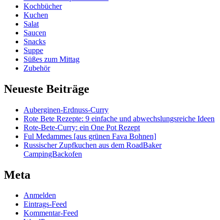
Kochbücher
Kuchen
Salat
Saucen
Snacks
Suppe
Süßes zum Mittag
Zubehör
Neueste Beiträge
Auberginen-Erdnuss-Curry
Rote Bete Rezepte: 9 einfache und abwechslungsreiche Ideen
Rote-Bete-Curry: ein One Pot Rezept
Ful Medammes [aus grünen Fava Bohnen]
Russischer Zupfkuchen aus dem RoadBaker
CampingBackofen
Meta
Anmelden
Eintrags-Feed
Kommentar-Feed