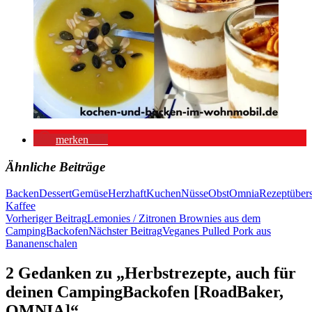
merken
16
Ähnliche Beiträge
Backen
Dessert
Gemüse
Herzhaft
Kuchen
Nüsse
Obst
Omnia
Rezeptübers
Kaffee
Beitragsnavigation
Vorheriger Beitrag
Lemonies / Zitronen Brownies aus dem
CampingBackofen
Nächster Beitrag
Veganes Pulled Pork aus
Bananenschalen
2 Gedanken zu „Herbstrezepte, auch für
deinen CampingBackofen [RoadBaker,
OMNIA]“