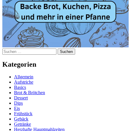
Suchen
nach:
Kategorien
Allgemein
Aufstriche
Basics
Brot & Brötchen
Dessert
Dips
Eis
Frühstück
Gebäck
Getränke
Herzhafte Hauptmahlzeiten