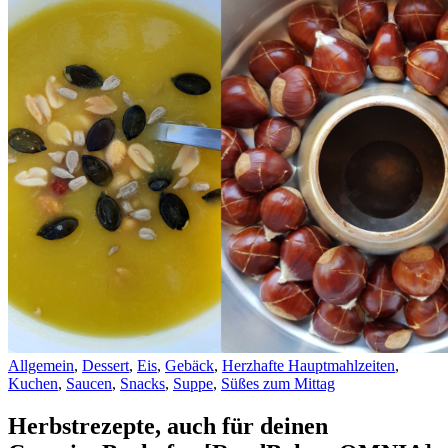
Allgemein
,
Dessert
,
Eis
,
Gebäck
,
Herzhafte Hauptmahlzeiten
,
Kuchen
,
Saucen
,
Snacks
,
Suppe
,
Süßes zum Mittag
Herbstrezepte, auch für deinen