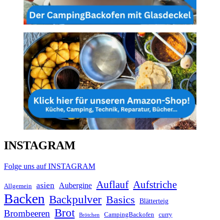
INSTAGRAM
Folge uns auf INSTAGRAM
Auflauf
Aufstriche
asien
Aubergine
Allgemein
Backen
Backpulver
Basics
Blätterteig
Brot
Brombeeren
CampingBackofen
curry
Brötchen