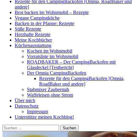
Rezepte für den CampingBackofen [Omnia, RoadBaker und
andere]
Brot backen im Wohnmobil – Rezepte
Vegane Campingküche
Backen in der Pfanne: Rezepte
Süße Rezepte
Herzhafte Rezepte
Meine Kochbücher
Küchenausstattung
Kochen im Wohnmobil
Vorratsliste im Wohnmobil
ROADBAKER – Der CampingBackofen mit
Glasdeckel [Testbericht]
Der Omnia CampingBackofen
Rezepte für den CampingBackofen [Omnia,
RoadBaker und andere]
Stabmixer Zauberstab
Waffeleisen ohne Strom
Über mich
Datenschutz
Impressum
Unterstütze meinen Kochblog!
Suchen
nach: