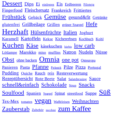
Dessert
Dips
Eis
Ei
Erdbeeren
einlegen
Filoteig
Fleischersatz
Fingerfood
Frankreich
Frittiertes
Gemüse
Frühstück
gesund&fit
Gebäck
Getränke
Hefe
Grillbeilage
glutenfrei
Grillen
grüner Spargel
Herzhaft
Italien
Hülsenfrüchte
Joghurt
Kartoffeln
Karamell
Kichererbsen
Kohl
Kekse
Kochbuch
Kuchen
Käse
low carb
käsekuchen
kürbis
Natron
Nudeln
Nüsse
Marokko
Lötlampe
miso
muffins
Omnia
Obst
one pot
ohne backen
Osteuropa
Pfanne
Pilze
Pizza
Pasta
Panieren
Portugal
Picknick
Pudding
Resteverwertung
reis
Rauch
Quiche
Rezeptübersicht
Sauce
Salat
Rote Beete
Salatdressing
schnell&einfach
Snacks
Schokolade
Sirup
Süß
Soulfood
Suppe
Spanien
Spinat
streetfood
Spargel
vegan
Weihnachten
Tex-Mex
tomaten
Waffeleisen
zum Kaffee
Zauberstab
Zubehör
zucchini