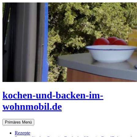
Zum
Inhalt
springen
kochen-und-backen-im-
wohnmobil.de
Suchen
Primäres Menü
Rezepte