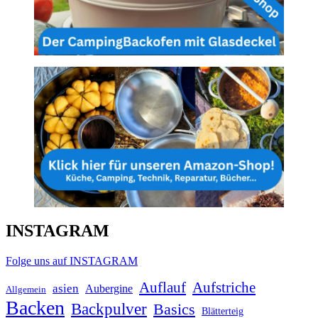
INSTAGRAM
Folge uns auf INSTAGRAM
Auflauf
Aufstriche
asien
Aubergine
Allgemein
Backen
Backpulver
Basics
Blätterteig