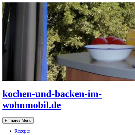
Zum
Inhalt
springen
kochen-und-backen-im-
wohnmobil.de
Suchen
Primäres Menü
Rezepte