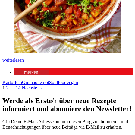
Süßkartoffel
weiterlesen
→
Gulasch
aus
merken
655
dem
CampingBackofen
Kartoffeln
Omnia
one pot
Soulfood
vegan
Beitragsnavigation
1
2
…
14
Nächste →
Werde als Erste/r über neue Rezepte
informiert und abonniere den Newsletter!
Gib Deine E-Mail-Adresse an, um diesen Blog zu abonnieren und
Benachrichtigungen über neue Beiträge via E-Mail zu erhalten.