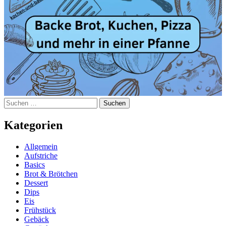
Suchen
nach:
Kategorien
Allgemein
Aufstriche
Basics
Brot & Brötchen
Dessert
Dips
Eis
Frühstück
Gebäck