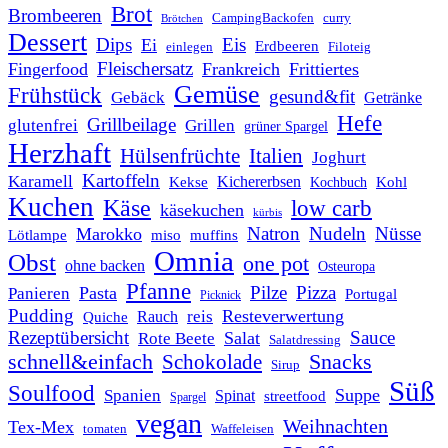
Brot
Brombeeren
CampingBackofen
curry
Brötchen
Dessert
Dips
Eis
Ei
Erdbeeren
einlegen
Filoteig
Fleischersatz
Fingerfood
Frankreich
Frittiertes
Gemüse
Frühstück
gesund&fit
Gebäck
Getränke
Hefe
Grillbeilage
glutenfrei
Grillen
grüner Spargel
Herzhaft
Italien
Hülsenfrüchte
Joghurt
Kartoffeln
Karamell
Kichererbsen
Kohl
Kekse
Kochbuch
Kuchen
Käse
low carb
käsekuchen
kürbis
Natron
Nudeln
Nüsse
Marokko
Lötlampe
miso
muffins
Omnia
Obst
one pot
ohne backen
Osteuropa
Pfanne
Pilze
Pizza
Pasta
Panieren
Portugal
Picknick
Pudding
Resteverwertung
reis
Rauch
Quiche
Rezeptübersicht
Sauce
Salat
Rote Beete
Salatdressing
schnell&einfach
Snacks
Schokolade
Sirup
Süß
Soulfood
Suppe
Spanien
Spinat
streetfood
Spargel
vegan
Weihnachten
Tex-Mex
tomaten
Waffeleisen