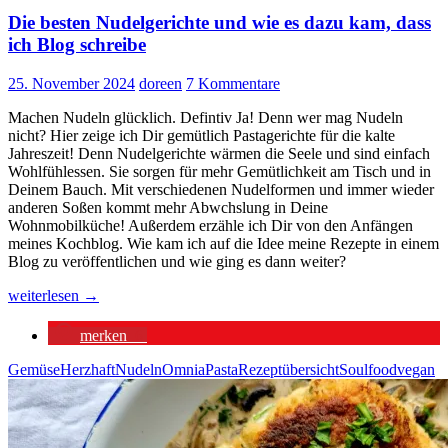
Die besten Nudelgerichte und wie es dazu kam, dass
ich Blog schreibe
25. November 2024
doreen
7 Kommentare
Machen Nudeln glücklich. Defintiv Ja! Denn wer mag Nudeln
nicht? Hier zeige ich Dir gemütlich Pastagerichte für die kalte
Jahreszeit! Denn Nudelgerichte wärmen die Seele und sind einfach
Wohlfühlessen. Sie sorgen für mehr Gemütlichkeit am Tisch und in
Deinem Bauch. Mit verschiedenen Nudelformen und immer wieder
anderen Soßen kommt mehr Abwchslung in Deine
Wohnmobilküche! Außerdem erzähle ich Dir von den Anfängen
meines Kochblog. Wie kam ich auf die Idee meine Rezepte in einem
Blog zu veröffentlichen und wie ging es dann weiter?
Die
weiterlesen
→
besten
Nudelgerichte
merken
6
und
wie
Gemüse
Herzhaft
Nudeln
Omnia
Pasta
Rezeptübersicht
Soulfood
vegan
es
dazu
kam,
dass