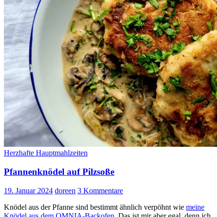
ich
Blog
schreibe
Herzhafte Hauptmahlzeiten
Pfannenknödel auf Pilzsoße
19. Januar 2024
doreen
3 Kommentare
Knödel aus der Pfanne sind bestimmt ähnlich verpöhnt wie
meine
Knödel aus dem OMNIA-Backofen.
Das ist mir aber egal, denn ich