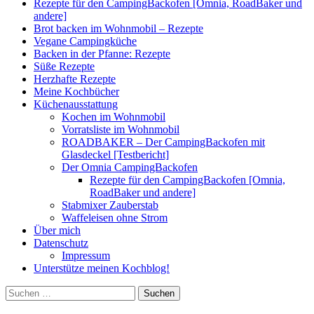
Rezepte für den CampingBackofen [Omnia, RoadBaker und
andere]
Brot backen im Wohnmobil – Rezepte
Vegane Campingküche
Backen in der Pfanne: Rezepte
Süße Rezepte
Herzhafte Rezepte
Meine Kochbücher
Küchenausstattung
Kochen im Wohnmobil
Vorratsliste im Wohnmobil
ROADBAKER – Der CampingBackofen mit
Glasdeckel [Testbericht]
Der Omnia CampingBackofen
Rezepte für den CampingBackofen [Omnia,
RoadBaker und andere]
Stabmixer Zauberstab
Waffeleisen ohne Strom
Über mich
Datenschutz
Impressum
Unterstütze meinen Kochblog!
Suchen
nach: