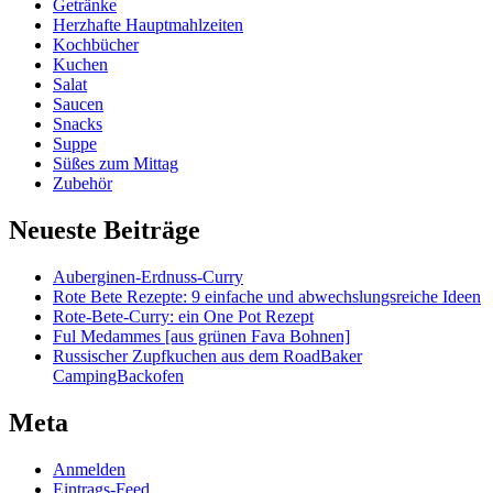
Getränke
Herzhafte Hauptmahlzeiten
Kochbücher
Kuchen
Salat
Saucen
Snacks
Suppe
Süßes zum Mittag
Zubehör
Neueste Beiträge
Auberginen-Erdnuss-Curry
Rote Bete Rezepte: 9 einfache und abwechslungsreiche Ideen
Rote-Bete-Curry: ein One Pot Rezept
Ful Medammes [aus grünen Fava Bohnen]
Russischer Zupfkuchen aus dem RoadBaker
CampingBackofen
Meta
Anmelden
Eintrags-Feed