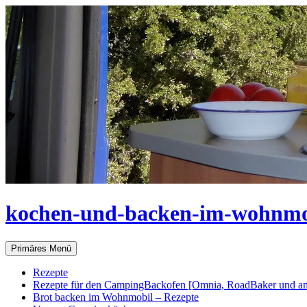
Zum
Inhalt
springen
kochen-und-backen-im-wohnmo
Suchen
Primäres Menü
Rezepte
Rezepte für den CampingBackofen [Omnia, RoadBaker und an
Brot backen im Wohnmobil – Rezepte