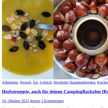
Allgemein
,
Dessert
,
Eis
,
Gebäck
,
Herzhafte Hauptmahlzeiten
,
Kuche
Herbstrezepte, auch für deinen CampingBackofen 
16. Oktober 2022
doreen
2 Kommentare