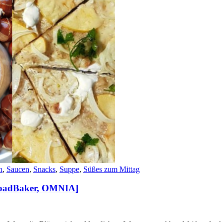
n
,
Saucen
,
Snacks
,
Suppe
,
Süßes zum Mittag
[RoadBaker, OMNIA]