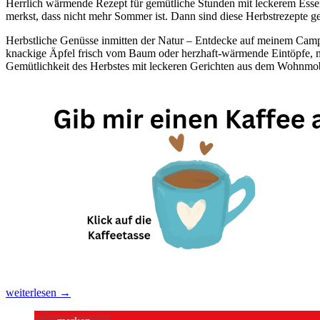
Herrlich wärmende Rezept für gemütliche Stunden mit leckerem Essen
merkst, dass nicht mehr Sommer ist. Dann sind diese Herbstrezepte ge
Herbstliche Genüsse inmitten der Natur – Entdecke auf meinem Cam
knackige Äpfel frisch vom Baum oder herzhaft-wärmende Eintöpfe, m
Gemütlichkeit des Herbstes mit leckeren Gerichten aus dem Wohnmob
Herbstrezepte,
weiterlesen
→
auch
für