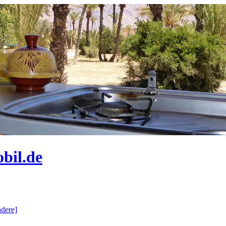
bil.de
dere]