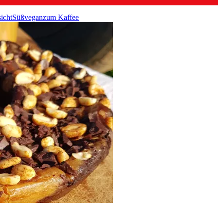
icht
Süß
vegan
zum Kaffee