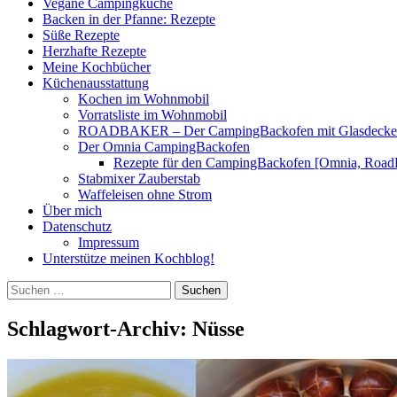
Vegane Campingküche
Backen in der Pfanne: Rezepte
Süße Rezepte
Herzhafte Rezepte
Meine Kochbücher
Küchenausstattung
Kochen im Wohnmobil
Vorratsliste im Wohnmobil
ROADBAKER – Der CampingBackofen mit Glasdeckel [
Der Omnia CampingBackofen
Rezepte für den CampingBackofen [Omnia, Road
Stabmixer Zauberstab
Waffeleisen ohne Strom
Über mich
Datenschutz
Impressum
Unterstütze meinen Kochblog!
Suchen
nach:
Schlagwort-Archiv: Nüsse