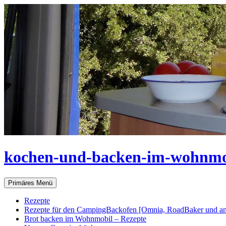
Zum
Inhalt
springen
kochen-und-backen-im-wohnmo
Suchen
Primäres Menü
Rezepte
Rezepte für den CampingBackofen [Omnia, RoadBaker und an
Brot backen im Wohnmobil – Rezepte