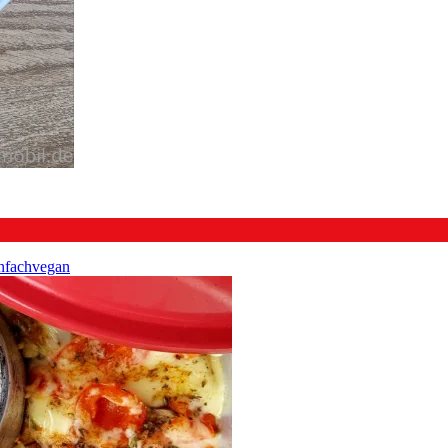
nfach
vegan