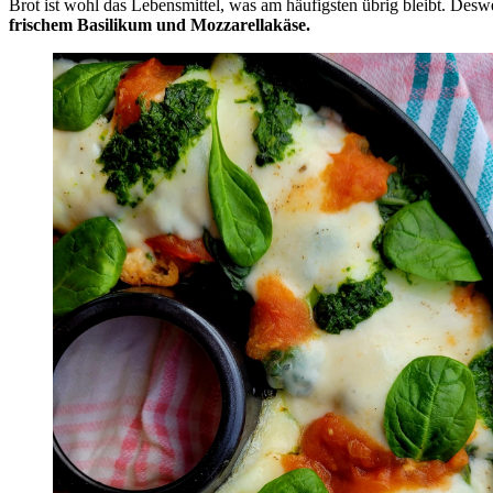
Brot ist wohl das Lebensmittel, was am häufigsten übrig bleibt. Desw
frischem Basilikum und Mozzarellakäse.