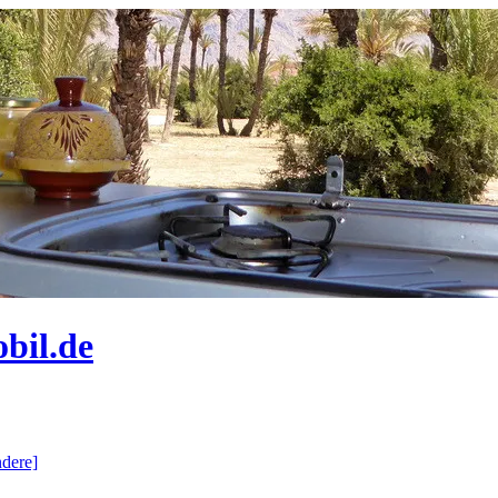
bil.de
dere]