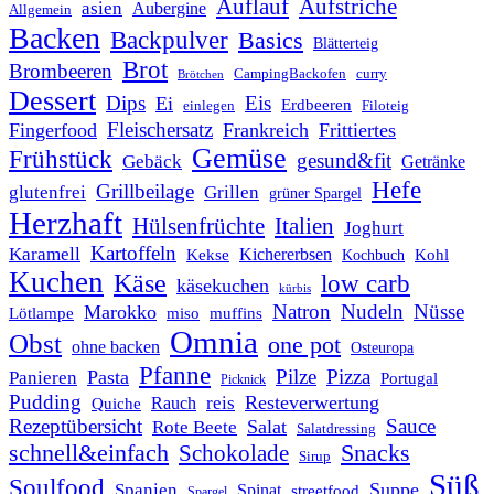
Auflauf
Aufstriche
asien
Aubergine
Allgemein
Backen
Backpulver
Basics
Blätterteig
Brot
Brombeeren
CampingBackofen
curry
Brötchen
Dessert
Dips
Eis
Ei
Erdbeeren
einlegen
Filoteig
Fleischersatz
Fingerfood
Frankreich
Frittiertes
Gemüse
Frühstück
gesund&fit
Gebäck
Getränke
Hefe
Grillbeilage
glutenfrei
Grillen
grüner Spargel
Herzhaft
Italien
Hülsenfrüchte
Joghurt
Kartoffeln
Karamell
Kichererbsen
Kohl
Kekse
Kochbuch
Kuchen
Käse
low carb
käsekuchen
kürbis
Natron
Nudeln
Nüsse
Marokko
Lötlampe
miso
muffins
Omnia
Obst
one pot
ohne backen
Osteuropa
Pfanne
Pilze
Pizza
Pasta
Panieren
Portugal
Picknick
Pudding
Resteverwertung
reis
Rauch
Quiche
Rezeptübersicht
Sauce
Salat
Rote Beete
Salatdressing
schnell&einfach
Snacks
Schokolade
Sirup
Süß
Soulfood
Suppe
Spanien
Spinat
streetfood
Spargel