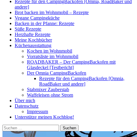
Rezepte für den CampingBackofen [Omnia, RoadBaker und
andere]
Brot backen im Wohnmobil – Rezepte
Vegane Campingküche
Backen in der Pfanne: Rezepte
Süße Rezepte
Herzhafte Rezepte
Meine Kochbücher
Küchenausstattung
Kochen im Wohnmobil
Vorratsliste im Wohnmobil
ROADBAKER – Der CampingBackofen mit
Glasdeckel [Testbericht]
Der Omnia CampingBackofen
Rezepte für den CampingBackofen [Omnia,
RoadBaker und andere]
Stabmixer Zauberstab
Waffeleisen ohne Strom
Über mich
Datenschutz
Impressum
Unterstütze meinen Kochblog!
Suchen
nach: