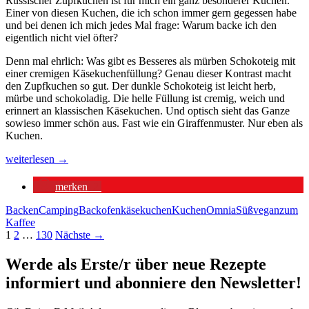
Russischer Zupfkuchen ist für mich ein ganz besonderer Kuchen.
Einer von diesen Kuchen, die ich schon immer gern gegessen habe
und bei denen ich mich jedes Mal frage: Warum backe ich den
eigentlich nicht viel öfter?
Denn mal ehrlich: Was gibt es Besseres als mürben Schokoteig mit
einer cremigen Käsekuchenfüllung? Genau dieser Kontrast macht
den Zupfkuchen so gut. Der dunkle Schokoteig ist leicht herb,
mürbe und schokoladig. Die helle Füllung ist cremig, weich und
erinnert an klassischen Käsekuchen. Und optisch sieht das Ganze
sowieso immer schön aus. Fast wie ein Giraffenmuster. Nur eben als
Kuchen.
Russischer
weiterlesen
→
Zupfkuchen
aus
merken
2
dem
RoadBaker
Backen
CampingBackofen
käsekuchen
Kuchen
Omnia
Süß
vegan
zum
CampingBackofen
Kaffee
Beitragsnavigation
1
2
…
130
Nächste →
Werde als Erste/r über neue Rezepte
informiert und abonniere den Newsletter!