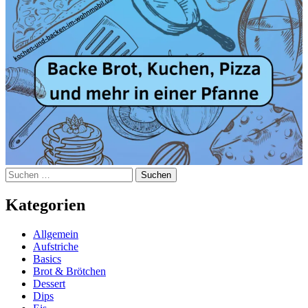
Suchen
nach:
Kategorien
Allgemein
Aufstriche
Basics
Brot & Brötchen
Dessert
Dips