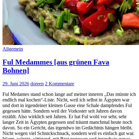
Allgemein
Ful Medammes [aus grünen Fava
Bohnen]
29. Juni 2026
doreen
2 Kommentare
Ful Medames stand schon lange auf meiner inneren „Das müsste ich
endlich mal kochen“-Liste. Nicht, weil ich selbst in Ägypten war
und dort in irgendeiner kleinen Gasse eine Schale dampfendes Ful
gegessen hätte. Sondern weil der Vorkoster seit Jahren davon
erzählt. Also wirklich seit Jahren. Er hat Ful wohl vor sehr, sehr
langer Zeit in Ägypten gegessen und träumt manchmal heute noch
davon. So ein Gericht, das irgendwo im Gedächtnis hängen bleibt.
Nicht wegen viel Schnickschnack, sondern weil es einfach gut war.
Warm, würzig, sättigend, mit Brot gegessen und irgendwie genau