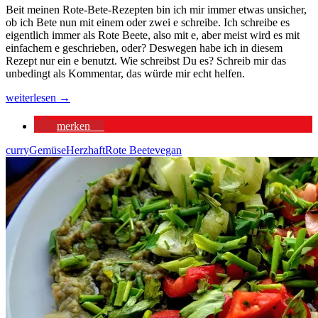
Beit meinen Rote-Bete-Rezepten bin ich mir immer etwas unsicher,
ob ich Bete nun mit einem oder zwei e schreibe. Ich schreibe es
eigentlich immer als Rote Beete, also mit e, aber meist wird es mit
einfachem e geschrieben, oder? Deswegen habe ich in diesem
Rezept nur ein e benutzt. Wie schreibst Du es? Schreib mir das
unbedingt als Kommentar, das würde mir echt helfen.
Rote-
weiterlesen
→
Bete-
Curry:
merken
4
ein
One
curry
Gemüse
Herzhaft
Rote Beete
vegan
Pot
Rezept