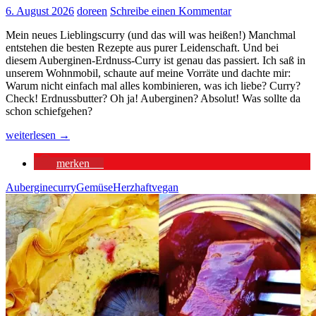
6. August 2026
doreen
Schreibe einen Kommentar
Mein neues Lieblingscurry (und das will was heißen!) Manchmal
entstehen die besten Rezepte aus purer Leidenschaft. Und bei
diesem Auberginen-Erdnuss-Curry ist genau das passiert. Ich saß in
unserem Wohnmobil, schaute auf meine Vorräte und dachte mir:
Warum nicht einfach mal alles kombinieren, was ich liebe? Curry?
Check! Erdnussbutter? Oh ja! Auberginen? Absolut! Was sollte da
schon schiefgehen?
Auberginen-
weiterlesen
→
Erdnuss-
Curry
merken
1
Aubergine
curry
Gemüse
Herzhaft
vegan