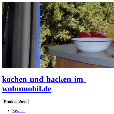
Zum
Inhalt
springen
kochen-und-backen-im-
wohnmobil.de
Suchen
Primäres Menü
Rezepte