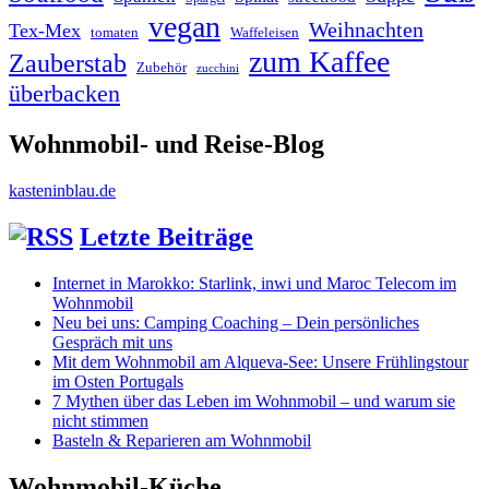
vegan
Weihnachten
Tex-Mex
tomaten
Waffeleisen
zum Kaffee
Zauberstab
Zubehör
zucchini
überbacken
Wohnmobil- und Reise-Blog
kasteninblau.de
Letzte Beiträge
Internet in Marokko: Starlink, inwi und Maroc Telecom im
Wohnmobil
Neu bei uns: Camping Coaching – Dein persönliches
Gespräch mit uns
Mit dem Wohnmobil am Alqueva-See: Unsere Frühlingstour
im Osten Portugals
7 Mythen über das Leben im Wohnmobil – und warum sie
nicht stimmen
Basteln & Reparieren am Wohnmobil
Wohnmobil-Küche