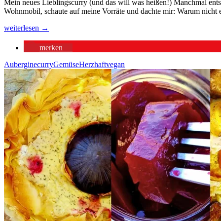
Mein neues Lieblingscurry (und das will was heißen!) Manchmal entst
Wohnmobil, schaute auf meine Vorräte und dachte mir: Warum nicht e
Auberginen-
weiterlesen
→
Erdnuss-
Curry
merken
1
Aubergine
curry
Gemüse
Herzhaft
vegan