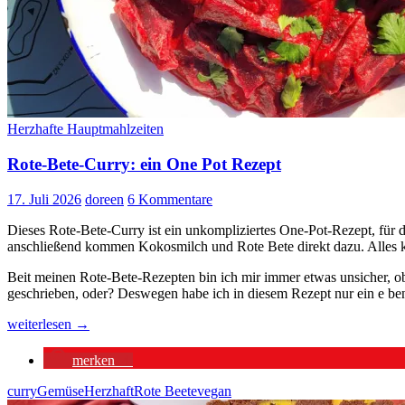
Herzhafte Hauptmahlzeiten
Rote-Bete-Curry: ein One Pot Rezept
17. Juli 2026
doreen
6 Kommentare
Dieses Rote-Bete-Curry ist ein unkompliziertes One-Pot-Rezept, für
anschließend kommen Kokosmilch und Rote Bete direkt dazu. Alles kö
Beit meinen Rote-Bete-Rezepten bin ich mir immer etwas unsicher, ob i
geschrieben, oder? Deswegen habe ich in diesem Rezept nur ein e ben
Rote-
weiterlesen
→
Bete-
Curry:
merken
4
ein
One
curry
Gemüse
Herzhaft
Rote Beete
vegan
Pot