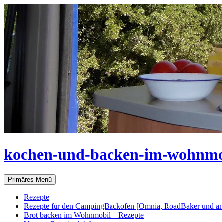
Zum
Inhalt
springen
kochen-und-backen-im-wohnmo
Suchen
Primäres Menü
Rezepte
Rezepte für den CampingBackofen [Omnia, RoadBaker und an
Brot backen im Wohnmobil – Rezepte