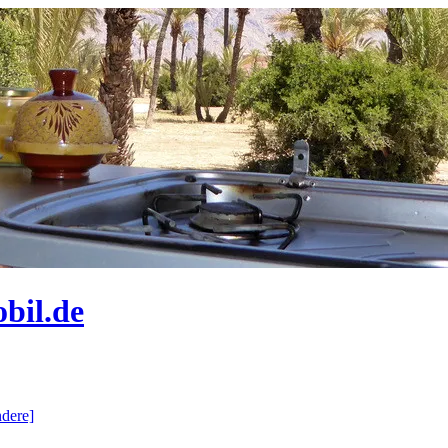
bil.de
dere]