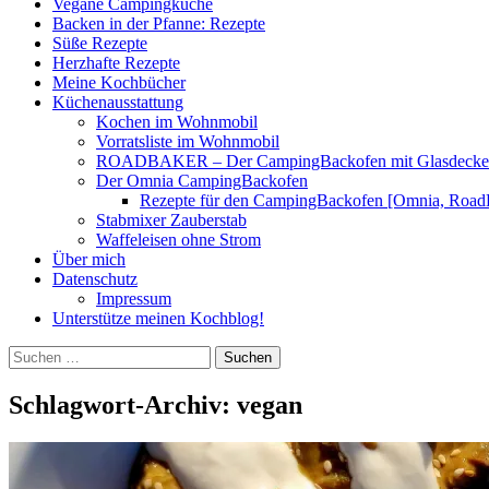
Vegane Campingküche
Backen in der Pfanne: Rezepte
Süße Rezepte
Herzhafte Rezepte
Meine Kochbücher
Küchenausstattung
Kochen im Wohnmobil
Vorratsliste im Wohnmobil
ROADBAKER – Der CampingBackofen mit Glasdeckel [
Der Omnia CampingBackofen
Rezepte für den CampingBackofen [Omnia, Road
Stabmixer Zauberstab
Waffeleisen ohne Strom
Über mich
Datenschutz
Impressum
Unterstütze meinen Kochblog!
Suchen
nach:
Schlagwort-Archiv: vegan