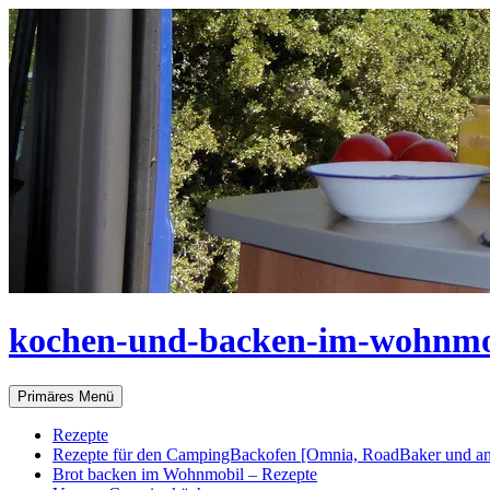
Zum
Inhalt
springen
kochen-und-backen-im-wohnmo
Suchen
Primäres Menü
Rezepte
Rezepte für den CampingBackofen [Omnia, RoadBaker und an
Brot backen im Wohnmobil – Rezepte