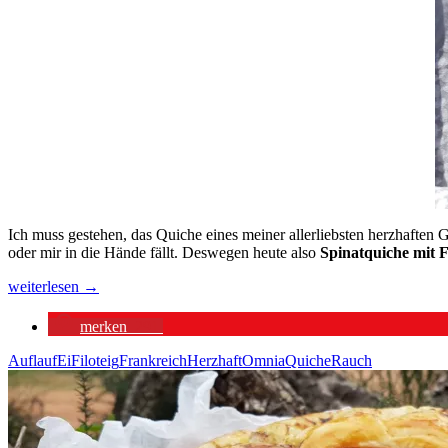
Ich muss gestehen, das Quiche eines meiner allerliebsten herzhaften
oder mir in die Hände fällt. Deswegen heute also
Spinatquiche mit 
Spinatquiche
weiterlesen
→
mit
Feta
merken
291
im
Filoteig
Auflauf
Ei
Filoteig
Frankreich
Herzhaft
Omnia
Quiche
Rauch
aus
dem
Omnia
Camping
Backofen