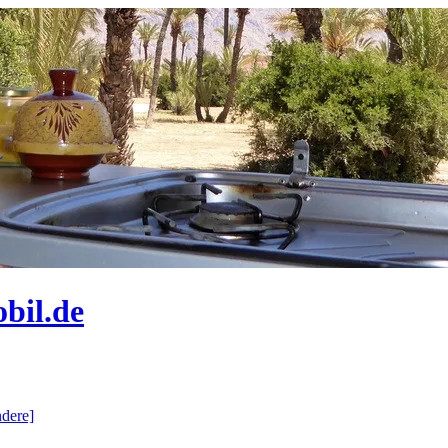
bil.de
dere]