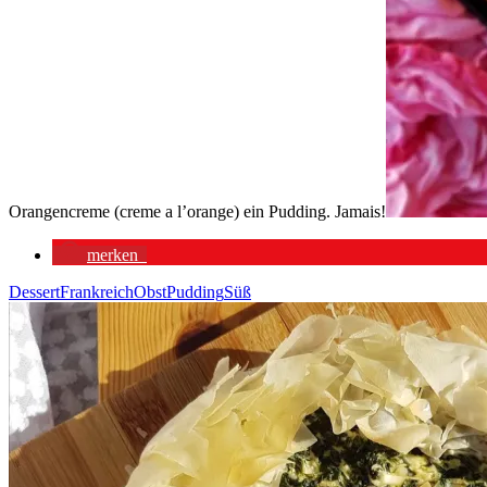
Orangencreme (creme a l’orange) ein Pudding. Jamais!
merken
Dessert
Frankreich
Obst
Pudding
Süß