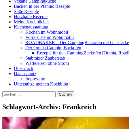
Vegane Campingküche
Backen in der Pfanne: Rezepte
Süße Rezepte
Herzhafte Rezepte
Meine Kochbücher
Küchenausstattung
Kochen im Wohnmobil
Vorratsliste im Wohnmobil
ROADBAKER – Der CampingBackofen mit Glasdeckel [
Der Omnia CampingBackofen
Rezepte für den CampingBackofen [Omnia, Road
Stabmixer Zauberstab
Waffeleisen ohne Strom
Über mich
Datenschutz
Impressum
Unterstütze meinen Kochblog!
Suchen
nach:
Schlagwort-Archiv: Frankreich