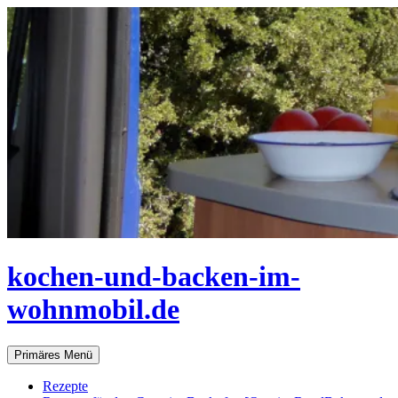
Zum
Inhalt
springen
kochen-und-backen-im-
wohnmobil.de
Suchen
Primäres Menü
Rezepte