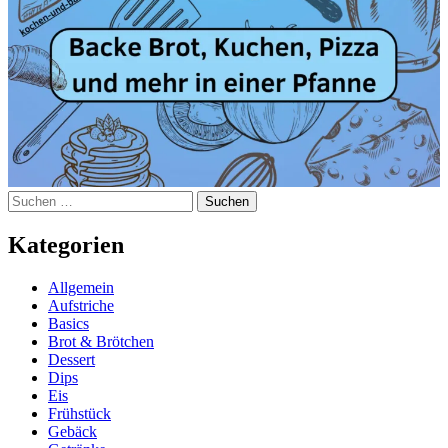
Suchen
nach:
Kategorien
Allgemein
Aufstriche
Basics
Brot & Brötchen
Dessert
Dips
Eis
Frühstück
Gebäck