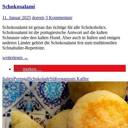
Schokosalami
11. Januar 2025
doreen
3 Kommentare
Schokosalami ist genau das richtige für alle Schokoholics.
Schokosalami ist die portugiesische Antwort auf die kalten
Schnauze oder den kalten Hund. Aber auch in Italien und einigen
anderen Länder gehört die Schokosalami fest zum traditionellen
Schnabulier-Repertoire.
Schokosalami
weiterlesen
→
merken
8
Italien
Portugal
Schokolade
Süß
vegan
zum Kaffee