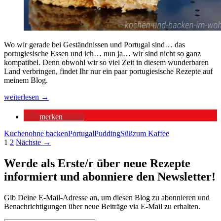
Wo wir gerade bei Geständnissen und Portugal sind… das
portugiesische Essen und ich… nun ja… wir sind nicht so ganz
kompatibel. Denn obwohl wir so viel Zeit in diesem wunderbaren
Land verbringen, findet Ihr nur ein paar portugiesische Rezepte auf
meinem Blog.
Bolo
weiterlesen
→
de
Bolacha
merken
1546
Maria:
portugiesischer
Kuchen
ohne backen
Portugal
Pudding
Süß
zum Kaffee
Kekskuchen
Beitragsnavigation
1
2
Nächste →
Werde als Erste/r über neue Rezepte
informiert und abonniere den Newsletter!
Gib Deine E-Mail-Adresse an, um diesen Blog zu abonnieren und
Benachrichtigungen über neue Beiträge via E-Mail zu erhalten.