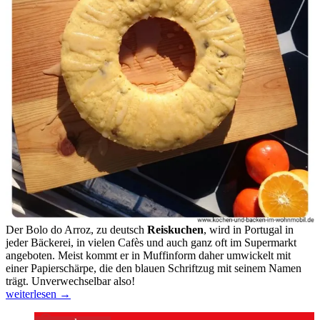
Der Bolo do Arroz, zu deutsch
Reiskuchen
, wird in Portugal in
jeder Bäckerei, in vielen Cafès und auch ganz oft im Supermarkt
angeboten. Meist kommt er in Muffinform daher umwickelt mit
einer Papierschärpe, die den blauen Schriftzug mit seinem Namen
trägt. Unverwechselbar also!
Bolo
weiterlesen
→
do
Arroz