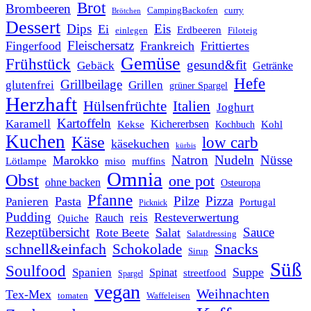
Brot
Brombeeren
CampingBackofen
curry
Brötchen
Dessert
Dips
Eis
Ei
Erdbeeren
einlegen
Filoteig
Fleischersatz
Fingerfood
Frankreich
Frittiertes
Gemüse
Frühstück
gesund&fit
Gebäck
Getränke
Hefe
Grillbeilage
glutenfrei
Grillen
grüner Spargel
Herzhaft
Italien
Hülsenfrüchte
Joghurt
Kartoffeln
Karamell
Kichererbsen
Kohl
Kekse
Kochbuch
Kuchen
Käse
low carb
käsekuchen
kürbis
Natron
Nudeln
Nüsse
Marokko
Lötlampe
miso
muffins
Omnia
Obst
one pot
ohne backen
Osteuropa
Pfanne
Pilze
Pizza
Pasta
Panieren
Portugal
Picknick
Pudding
Resteverwertung
reis
Rauch
Quiche
Rezeptübersicht
Sauce
Salat
Rote Beete
Salatdressing
schnell&einfach
Snacks
Schokolade
Sirup
Süß
Soulfood
Suppe
Spanien
Spinat
streetfood
Spargel
vegan
Weihnachten
Tex-Mex
tomaten
Waffeleisen