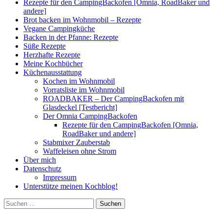
Rezepte für den CampingBackofen [Omnia, RoadBaker und
andere]
Brot backen im Wohnmobil – Rezepte
Vegane Campingküche
Backen in der Pfanne: Rezepte
Süße Rezepte
Herzhafte Rezepte
Meine Kochbücher
Küchenausstattung
Kochen im Wohnmobil
Vorratsliste im Wohnmobil
ROADBAKER – Der CampingBackofen mit
Glasdeckel [Testbericht]
Der Omnia CampingBackofen
Rezepte für den CampingBackofen [Omnia,
RoadBaker und andere]
Stabmixer Zauberstab
Waffeleisen ohne Strom
Über mich
Datenschutz
Impressum
Unterstütze meinen Kochblog!
Suchen
nach: