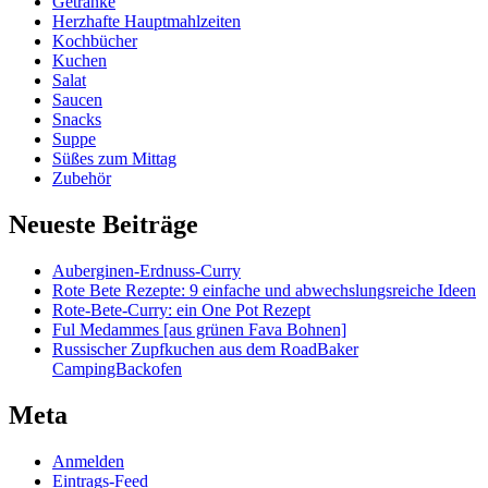
Getränke
Herzhafte Hauptmahlzeiten
Kochbücher
Kuchen
Salat
Saucen
Snacks
Suppe
Süßes zum Mittag
Zubehör
Neueste Beiträge
Auberginen-Erdnuss-Curry
Rote Bete Rezepte: 9 einfache und abwechslungsreiche Ideen
Rote-Bete-Curry: ein One Pot Rezept
Ful Medammes [aus grünen Fava Bohnen]
Russischer Zupfkuchen aus dem RoadBaker
CampingBackofen
Meta
Anmelden
Eintrags-Feed