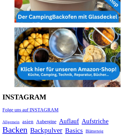
INSTAGRAM
Folge uns auf INSTAGRAM
Auflauf
Aufstriche
asien
Aubergine
Allgemein
Backen
Backpulver
Basics
Blätterteig