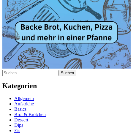
Suchen
nach:
Kategorien
Allgemein
Aufstriche
Basics
Brot & Brötchen
Dessert
Dips
Eis