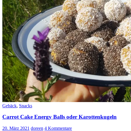
dem
OMNIA
Backofen
Gebäck
,
Snacks
Carrot Cake Energy Balls oder Karottenkugeln
20. März 2021
doreen
4 Kommentare