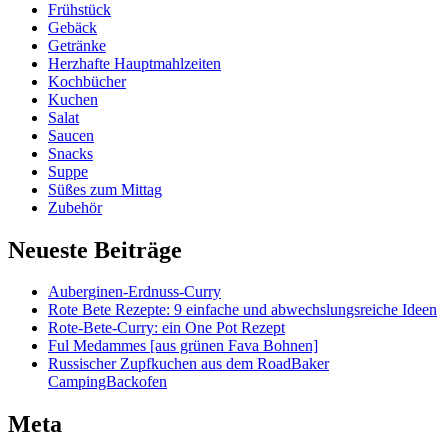
Frühstück
Gebäck
Getränke
Herzhafte Hauptmahlzeiten
Kochbücher
Kuchen
Salat
Saucen
Snacks
Suppe
Süßes zum Mittag
Zubehör
Neueste Beiträge
Auberginen-Erdnuss-Curry
Rote Bete Rezepte: 9 einfache und abwechslungsreiche Ideen
Rote-Bete-Curry: ein One Pot Rezept
Ful Medammes [aus grünen Fava Bohnen]
Russischer Zupfkuchen aus dem RoadBaker
CampingBackofen
Meta