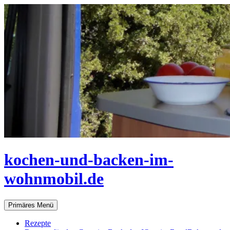
Zum
Inhalt
springen
kochen-und-backen-im-
wohnmobil.de
Suchen
Primäres Menü
Rezepte