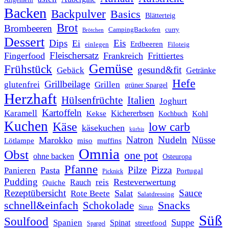
Backen
Backpulver
Basics
Blätterteig
Brot
Brombeeren
CampingBackofen
curry
Brötchen
Dessert
Dips
Eis
Ei
Erdbeeren
einlegen
Filoteig
Fleischersatz
Fingerfood
Frankreich
Frittiertes
Gemüse
Frühstück
gesund&fit
Gebäck
Getränke
Hefe
Grillbeilage
glutenfrei
Grillen
grüner Spargel
Herzhaft
Italien
Hülsenfrüchte
Joghurt
Kartoffeln
Karamell
Kichererbsen
Kohl
Kekse
Kochbuch
Kuchen
Käse
low carb
käsekuchen
kürbis
Natron
Nudeln
Nüsse
Marokko
Lötlampe
miso
muffins
Omnia
Obst
one pot
ohne backen
Osteuropa
Pfanne
Pilze
Pizza
Pasta
Panieren
Portugal
Picknick
Pudding
Resteverwertung
reis
Rauch
Quiche
Rezeptübersicht
Sauce
Salat
Rote Beete
Salatdressing
schnell&einfach
Snacks
Schokolade
Sirup
Süß
Soulfood
Suppe
Spanien
Spinat
streetfood
Spargel