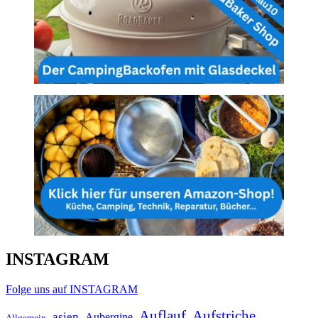
INSTAGRAM
Folge uns auf INSTAGRAM
Auflauf
Aufstriche
asien
Aubergine
Allgemein