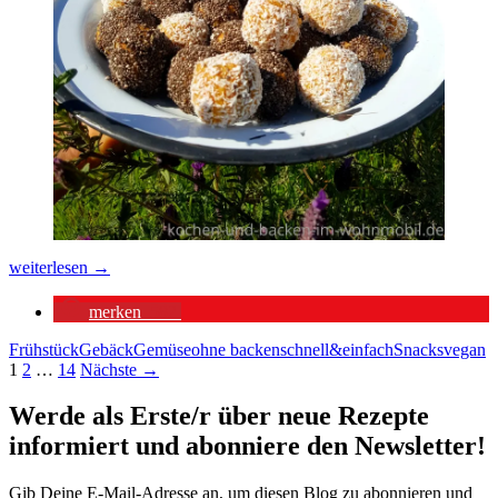
Carrot
weiterlesen
→
Cake
Energy
merken
582
Balls
oder
Frühstück
Gebäck
Gemüse
ohne backen
schnell&einfach
Snacks
vegan
Karottenkugeln
Beitragsnavigation
1
2
…
14
Nächste →
Werde als Erste/r über neue Rezepte
informiert und abonniere den Newsletter!
Gib Deine E-Mail-Adresse an, um diesen Blog zu abonnieren und