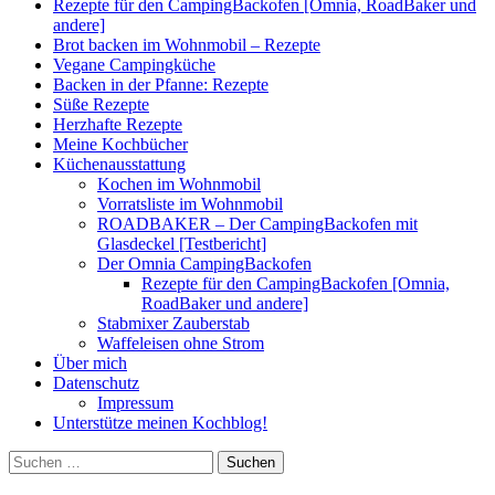
Rezepte für den CampingBackofen [Omnia, RoadBaker und
andere]
Brot backen im Wohnmobil – Rezepte
Vegane Campingküche
Backen in der Pfanne: Rezepte
Süße Rezepte
Herzhafte Rezepte
Meine Kochbücher
Küchenausstattung
Kochen im Wohnmobil
Vorratsliste im Wohnmobil
ROADBAKER – Der CampingBackofen mit
Glasdeckel [Testbericht]
Der Omnia CampingBackofen
Rezepte für den CampingBackofen [Omnia,
RoadBaker und andere]
Stabmixer Zauberstab
Waffeleisen ohne Strom
Über mich
Datenschutz
Impressum
Unterstütze meinen Kochblog!
Suchen
nach: