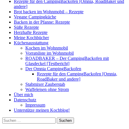
Rezepte für den CampingBackofen [Omnia, RoadBaker und
andere]
Brot backen im Wohnmobil – Rezepte
Vegane Campingküche
Backen in der Pfanne: Rezepte
Süße Rezepte
Herzhafte Rezepte
Meine Kochbücher
Küchenausstattung
Kochen im Wohnmobil
Vorratsliste im Wohnmobil
ROADBAKER – Der CampingBackofen mit
Glasdeckel [Testbericht]
Der Omnia CampingBackofen
Rezepte für den CampingBackofen [Omnia,
RoadBaker und andere]
Stabmixer Zauberstab
Waffeleisen ohne Strom
Über mich
Datenschutz
Impressum
Unterstütze meinen Kochblog!
Suchen
nach: