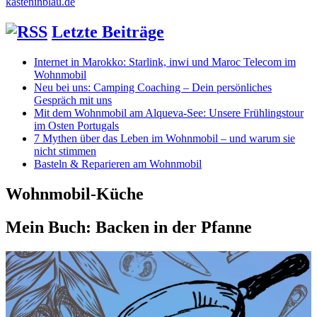
kasteninblau.de
Letzte Beiträge
Internet in Marokko: Starlink, inwi und Maroc Telecom im
Wohnmobil
Neu bei uns: Camping Coaching – Dein persönliches
Gespräch mit uns
Mit dem Wohnmobil am Alqueva-See: Unsere Frühlingstour
im Osten Portugals
7 Mythen über das Leben im Wohnmobil – und warum sie
nicht stimmen
Basteln & Reparieren am Wohnmobil
Wohnmobil-Küche
Mein Buch: Backen in der Pfanne