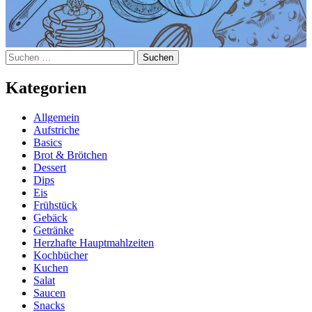
Suchen
nach:
Kategorien
Allgemein
Aufstriche
Basics
Brot & Brötchen
Dessert
Dips
Eis
Frühstück
Gebäck
Getränke
Herzhafte Hauptmahlzeiten
Kochbücher
Kuchen
Salat
Saucen
Snacks