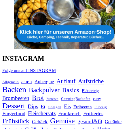
INSTAGRAM
Folge uns auf INSTAGRAM
Auflauf
Aufstriche
asien
Aubergine
Allgemein
Backen
Backpulver
Basics
Blätterteig
Brot
Brombeeren
CampingBackofen
curry
Brötchen
Dessert
Dips
Eis
Ei
Erdbeeren
einlegen
Filoteig
Fleischersatz
Fingerfood
Frankreich
Frittiertes
Gemüse
Frühstück
gesund&fit
Gebäck
Getränke