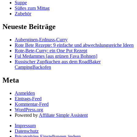
Suppe
Süßes zum Mittag
Zubehör
Neueste Beiträge
Auberginen-Erdnuss-Curry
Rote Bete Rezepte: 9 einfache und abwechslungsreiche Ideen
Rote-Bete-Curry: ein One Pot Rezept
Ful Medammes [aus grünen Fava Bohnen]
Russischer Zupfkuchen aus dem RoadBaker
CampingBackofen
Meta
Anmelden
Eintrags-Feed
Kommentar-Feed
WordPress.org
Powered by
Affiliate Simple Assistent
Impressum
Datenschutz
Privatsphäre-Einstellungen ändern