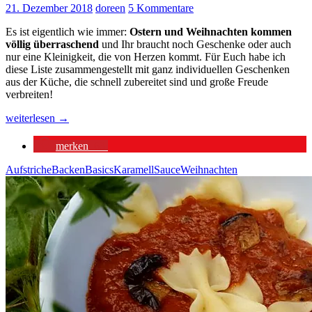
21. Dezember 2018
doreen
5 Kommentare
Es ist eigentlich wie immer:
Ostern und Weihnachten kommen
völlig überraschend
und Ihr braucht noch Geschenke oder auch
nur eine Kleinigkeit, die von Herzen kommt. Für Euch habe ich
diese Liste zusammengestellt mit ganz individuellen Geschenken
aus der Küche, die schnell zubereitet sind und große Freude
verbreiten!
Last
weiterlesen
→
Minute
Geschenke
merken
63
aus
der
Aufstriche
Backen
Basics
Karamell
Sauce
Weihnachten
Küche