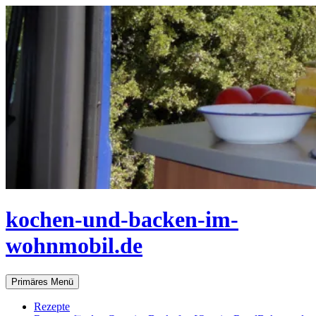
Zum
Inhalt
springen
kochen-und-backen-im-
wohnmobil.de
Suchen
Primäres Menü
Rezepte