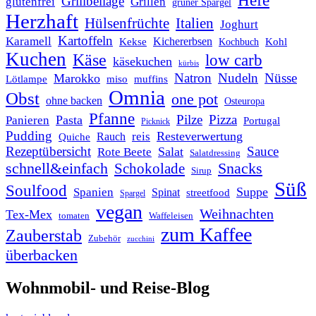
Hefe
Grillbeilage
glutenfrei
Grillen
grüner Spargel
Herzhaft
Italien
Hülsenfrüchte
Joghurt
Kartoffeln
Karamell
Kichererbsen
Kohl
Kekse
Kochbuch
Kuchen
Käse
low carb
käsekuchen
kürbis
Natron
Nudeln
Nüsse
Marokko
Lötlampe
miso
muffins
Omnia
Obst
one pot
ohne backen
Osteuropa
Pfanne
Pilze
Pizza
Pasta
Panieren
Portugal
Picknick
Pudding
Resteverwertung
reis
Rauch
Quiche
Rezeptübersicht
Sauce
Salat
Rote Beete
Salatdressing
schnell&einfach
Snacks
Schokolade
Sirup
Süß
Soulfood
Suppe
Spanien
Spinat
streetfood
Spargel
vegan
Weihnachten
Tex-Mex
tomaten
Waffeleisen
zum Kaffee
Zauberstab
Zubehör
zucchini
überbacken
Wohnmobil- und Reise-Blog