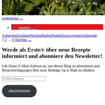
Tomaten-
weiterlesen
→
Auberginen-
Soße
merken
101
Aubergine
Gemüse
Herzhaft
Italien
Nudeln
Sauce
vegan
Zauberstab
Beitragsnavigation
1
2
…
6
Nächste →
Werde als Erste/r über neue Rezepte
informiert und abonniere den Newsletter!
Gib Deine E-Mail-Adresse an, um diesen Blog zu abonnieren und
Benachrichtigungen über neue Beiträge via E-Mail zu erhalten.
E-
Mail-
Adresse
Abonnieren