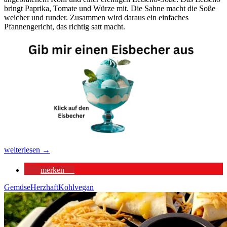
bringt Paprika, Tomate und Würze mit. Die Sahne macht die Soße
weicher und runder. Zusammen wird daraus ein einfaches
Pfannengericht, das richtig satt macht.
Kohlsteaks
weiterlesen
→
in
cremiger
merken
6
Letscho-
Soße
Gemüse
Herzhaft
Kohl
vegan