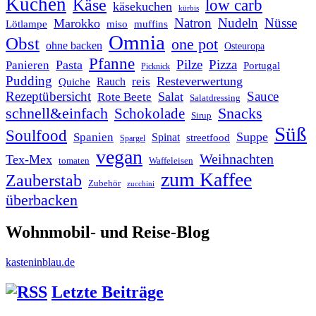
Kuchen
Käse
low carb
käsekuchen
kürbis
Natron
Nudeln
Nüsse
Marokko
Lötlampe
miso
muffins
Omnia
Obst
one pot
ohne backen
Osteuropa
Pfanne
Pilze
Pizza
Pasta
Panieren
Portugal
Picknick
Pudding
Resteverwertung
reis
Rauch
Quiche
Rezeptübersicht
Sauce
Salat
Rote Beete
Salatdressing
schnell&einfach
Snacks
Schokolade
Sirup
Süß
Soulfood
Suppe
Spanien
Spinat
streetfood
Spargel
vegan
Weihnachten
Tex-Mex
tomaten
Waffeleisen
zum Kaffee
Zauberstab
Zubehör
zucchini
überbacken
Wohnmobil- und Reise-Blog
kasteninblau.de
Letzte Beiträge