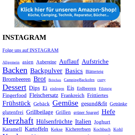
INSTAGRAM
Folge uns auf INSTAGRAM
Auflauf
Aufstriche
asien
Aubergine
Allgemein
Backen
Backpulver
Basics
Blätterteig
Brot
Brombeeren
CampingBackofen
curry
Brötchen
Dessert
Dips
Eis
Ei
Erdbeeren
einlegen
Filoteig
Fleischersatz
Fingerfood
Frankreich
Frittiertes
Gemüse
Frühstück
gesund&fit
Gebäck
Getränke
Hefe
Grillbeilage
glutenfrei
Grillen
grüner Spargel
Herzhaft
Italien
Hülsenfrüchte
Joghurt
Kartoffeln
Karamell
Kichererbsen
Kohl
Kekse
Kochbuch