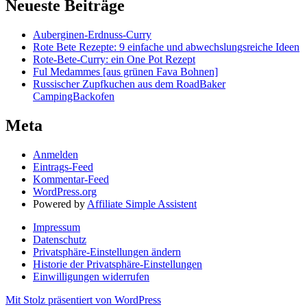
Neueste Beiträge
Auberginen-Erdnuss-Curry
Rote Bete Rezepte: 9 einfache und abwechslungsreiche Ideen
Rote-Bete-Curry: ein One Pot Rezept
Ful Medammes [aus grünen Fava Bohnen]
Russischer Zupfkuchen aus dem RoadBaker
CampingBackofen
Meta
Anmelden
Eintrags-Feed
Kommentar-Feed
WordPress.org
Powered by
Affiliate Simple Assistent
Impressum
Datenschutz
Privatsphäre-Einstellungen ändern
Historie der Privatsphäre-Einstellungen
Einwilligungen widerrufen
Mit Stolz präsentiert von WordPress