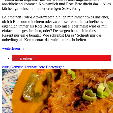
anschließend kommen Kokosmilch und Rote Bete direkt dazu. Alles
köchelt gemeinsam in einer cremigen Soße, fertig.
Beit meinen Rote-Bete-Rezepten bin ich mir immer etwas unsicher,
ob ich Bete nun mit einem oder zwei e schreibe. Ich schreibe es
eigentlich immer als Rote Beete, also mit e, aber meist wird es mit
einfachem e geschrieben, oder? Deswegen habe ich in diesem
Rezept nur ein e benutzt. Wie schreibst Du es? Schreib mir das
unbedingt als Kommentar, das würde mir echt helfen.
Rote-
weiterlesen
→
Bete-
Curry:
merken
4
ein
One
curry
Gemüse
Herzhaft
Rote Beete
vegan
Pot
Rezept