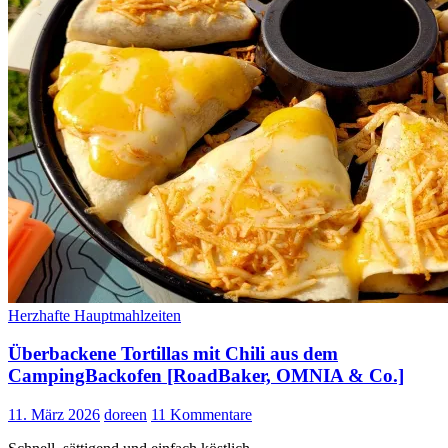
Herzhafte Hauptmahlzeiten
Überbackene Tortillas mit Chili aus dem
CampingBackofen [RoadBaker, OMNIA & Co.]
11. März 2026
doreen
11 Kommentare