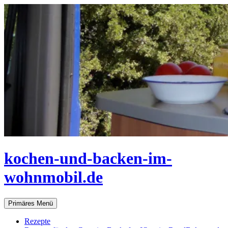
Zum
Inhalt
springen
kochen-und-backen-im-
wohnmobil.de
Suchen
Primäres Menü
Rezepte