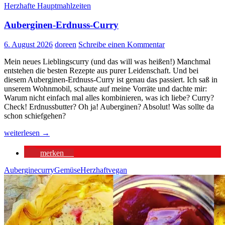
Herzhafte Hauptmahlzeiten
Auberginen-Erdnuss-Curry
6. August 2026
doreen
Schreibe einen Kommentar
Mein neues Lieblingscurry (und das will was heißen!) Manchmal
entstehen die besten Rezepte aus purer Leidenschaft. Und bei
diesem Auberginen-Erdnuss-Curry ist genau das passiert. Ich saß in
unserem Wohnmobil, schaute auf meine Vorräte und dachte mir:
Warum nicht einfach mal alles kombinieren, was ich liebe? Curry?
Check! Erdnussbutter? Oh ja! Auberginen? Absolut! Was sollte da
schon schiefgehen?
Auberginen-
weiterlesen
→
Erdnuss-
Curry
merken
1
Aubergine
curry
Gemüse
Herzhaft
vegan