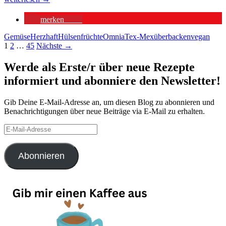
Tortillas
mit
merken
247
Chili
aus
Gemüse
Herzhaft
Hülsenfrüchte
Omnia
Tex-Mex
überbacken
vegan
dem
Beitragsnavigation
1
2
…
45
Nächste →
CampingBackofen
[RoadBaker,
Werde als Erste/r über neue Rezepte
OMNIA
informiert und abonniere den Newsletter!
&
Co.]
Gib Deine E-Mail-Adresse an, um diesen Blog zu abonnieren und
Benachrichtigungen über neue Beiträge via E-Mail zu erhalten.
E-
Mail-
Adresse
Abonnieren