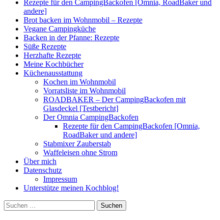
Rezepte für den CampingBackofen [Omnia, RoadBaker und
andere]
Brot backen im Wohnmobil – Rezepte
Vegane Campingküche
Backen in der Pfanne: Rezepte
Süße Rezepte
Herzhafte Rezepte
Meine Kochbücher
Küchenausstattung
Kochen im Wohnmobil
Vorratsliste im Wohnmobil
ROADBAKER – Der CampingBackofen mit
Glasdeckel [Testbericht]
Der Omnia CampingBackofen
Rezepte für den CampingBackofen [Omnia,
RoadBaker und andere]
Stabmixer Zauberstab
Waffeleisen ohne Strom
Über mich
Datenschutz
Impressum
Unterstütze meinen Kochblog!
Suchen
nach: