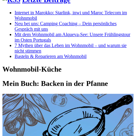
Internet in Marokko: Starlink, inwi und Maroc Telecom im
Wohnmobil
Neu bei uns: Camping Coaching – Dein persönliches
Gespräch mit uns
Mit dem Wohnmobil am Alqueva-See: Unsere Frühlingstour
im Osten Portugals
7 Mythen über das Leben im Wohnmobil – und warum sie
nicht stimmen
Basteln & Reparieren am Wohnmobil
Wohnmobil-Küche
Mein Buch: Backen in der Pfanne