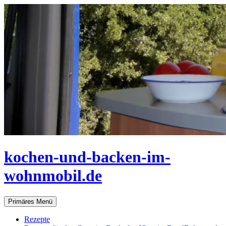
Zum
Inhalt
springen
kochen-und-backen-im-
wohnmobil.de
Suchen
Primäres Menü
Rezepte