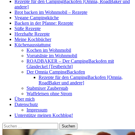
Rezepte für den CampingBackofen [Omnia, RoadBaker und
andere]
Brot backen im Wohnmobil – Rezepte
Vegane Campingküche
Backen in der Pfanne: Rezepte
Süße Rezepte
Herzhafte Rezepte
Meine Kochbücher
Küchenausstattung
Kochen im Wohnmobil
Vorratsliste im Wohnmobil
ROADBAKER – Der CampingBackofen mit
Glasdeckel [Testbericht]
Der Omnia CampingBackofen
Rezepte für den CampingBackofen [Omnia,
RoadBaker und andere]
Stabmixer Zauberstab
Waffeleisen ohne Strom
Über mich
Datenschutz
Impressum
Unterstütze meinen Kochblog!
Suchen
nach: