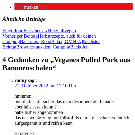
merken
41
Ähnliche Beiträge
Fingerfood
Fleischersatz
Herzhaft
vegan
Beitragsnavigation
Vorheriger Beitrag
Herbstrezepte, auch für deinen
CampingBackofen [RoadBaker, OMNIA]
Nächster
Beitrag
Brownies aus dem CampingBackofen
4 Gedanken zu „Veganes Pulled Pork aus
Bananenschalen“
ronny
sagt:
21. Oktober 2022 um 12:10 Uhr
hmmmm
und du bist dir sicher das man des innere der banane
ebenfalls essen kann ?
habe bisher angenommen
das das weiße zeug nur füllstoff is damit die schale odentlich
aufgespannt is und reifen kann
so oder so