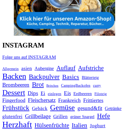
INSTAGRAM
Folge uns auf INSTAGRAM
Auflauf
Aufstriche
asien
Aubergine
Allgemein
Backen
Backpulver
Basics
Blätterteig
Brot
Brombeeren
CampingBackofen
curry
Brötchen
Dessert
Dips
Eis
Ei
Erdbeeren
einlegen
Filoteig
Fleischersatz
Fingerfood
Frankreich
Frittiertes
Gemüse
Frühstück
gesund&fit
Gebäck
Getränke
Hefe
Grillbeilage
glutenfrei
Grillen
grüner Spargel
Herzhaft
Italien
Hülsenfrüchte
Joghurt