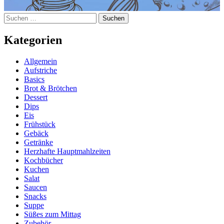
Suchen
nach:
Kategorien
Allgemein
Aufstriche
Basics
Brot & Brötchen
Dessert
Dips
Eis
Frühstück
Gebäck
Getränke
Herzhafte Hauptmahlzeiten
Kochbücher
Kuchen
Salat
Saucen
Snacks
Suppe
Süßes zum Mittag
Zubehör