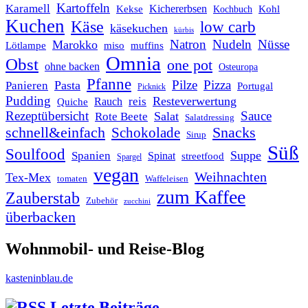
Kartoffeln
Karamell
Kichererbsen
Kohl
Kekse
Kochbuch
Kuchen
Käse
low carb
käsekuchen
kürbis
Natron
Nudeln
Nüsse
Marokko
Lötlampe
miso
muffins
Omnia
Obst
one pot
ohne backen
Osteuropa
Pfanne
Pilze
Pizza
Pasta
Panieren
Portugal
Picknick
Pudding
Resteverwertung
reis
Rauch
Quiche
Rezeptübersicht
Sauce
Salat
Rote Beete
Salatdressing
schnell&einfach
Snacks
Schokolade
Sirup
Süß
Soulfood
Suppe
Spanien
Spinat
streetfood
Spargel
vegan
Weihnachten
Tex-Mex
tomaten
Waffeleisen
zum Kaffee
Zauberstab
Zubehör
zucchini
überbacken
Wohnmobil- und Reise-Blog
kasteninblau.de
Letzte Beiträge