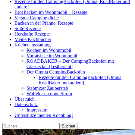
Rezepte für den CampingBackofen [Omnia, RoadBaker und
andere]
Brot backen im Wohnmobil – Rezepte
Vegane Campingküche
Backen in der Pfanne: Rezepte
Süße Rezepte
Herzhafte Rezepte
Meine Kochbücher
Küchenausstattung
Kochen im Wohnmobil
Vorratsliste im Wohnmobil
ROADBAKER – Der CampingBackofen mit
Glasdeckel [Testbericht]
Der Omnia CampingBackofen
Rezepte für den CampingBackofen [Omnia,
RoadBaker und andere]
Stabmixer Zauberstab
Waffeleisen ohne Strom
Über mich
Datenschutz
Impressum
Unterstütze meinen Kochblog!
Suchen
nach: