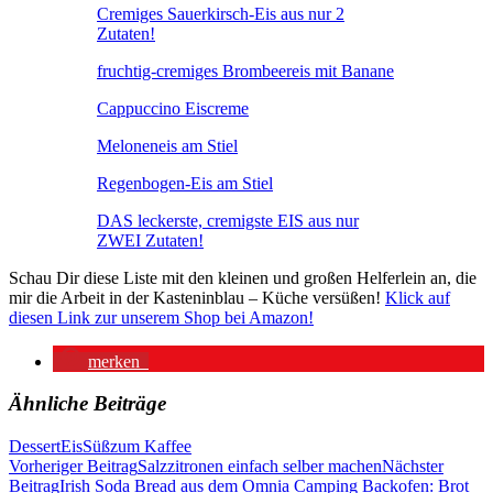
Cremiges Sauerkirsch-Eis aus nur 2
Zutaten!
fruchtig-cremiges Brombeereis mit Banane
Cappuccino Eiscreme
Meloneneis am Stiel
Regenbogen-Eis am Stiel
DAS leckerste, cremigste EIS aus nur
ZWEI Zutaten!
Schau Dir diese Liste mit den kleinen und großen Helferlein an, die
mir die Arbeit in der Kasteninblau – Küche versüßen!
Klick auf
diesen Link zur unserem Shop bei Amazon!
merken
Ähnliche Beiträge
Dessert
Eis
Süß
zum Kaffee
Beitragsnavigation
Vorheriger Beitrag
Salzzitronen einfach selber machen
Nächster
Beitrag
Irish Soda Bread aus dem Omnia Camping Backofen: Brot