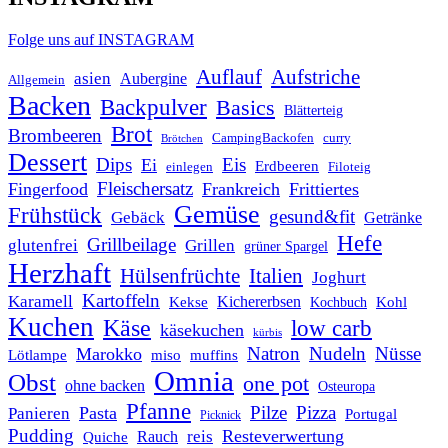
Folge uns auf INSTAGRAM
Auflauf
Aufstriche
asien
Aubergine
Allgemein
Backen
Backpulver
Basics
Blätterteig
Brot
Brombeeren
CampingBackofen
curry
Brötchen
Dessert
Dips
Eis
Ei
Erdbeeren
einlegen
Filoteig
Fleischersatz
Fingerfood
Frankreich
Frittiertes
Gemüse
Frühstück
gesund&fit
Gebäck
Getränke
Hefe
Grillbeilage
glutenfrei
Grillen
grüner Spargel
Herzhaft
Italien
Hülsenfrüchte
Joghurt
Kartoffeln
Karamell
Kichererbsen
Kohl
Kekse
Kochbuch
Kuchen
Käse
low carb
käsekuchen
kürbis
Natron
Nudeln
Nüsse
Marokko
Lötlampe
miso
muffins
Omnia
Obst
one pot
ohne backen
Osteuropa
Pfanne
Pilze
Pizza
Pasta
Panieren
Portugal
Picknick
Pudding
Resteverwertung
reis
Rauch
Quiche