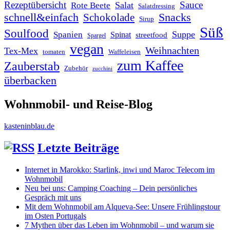
Rezeptübersicht
Sauce
Salat
Rote Beete
Salatdressing
schnell&einfach
Snacks
Schokolade
Sirup
Süß
Soulfood
Suppe
Spanien
Spinat
streetfood
Spargel
vegan
Weihnachten
Tex-Mex
tomaten
Waffeleisen
zum Kaffee
Zauberstab
Zubehör
zucchini
überbacken
Wohnmobil- und Reise-Blog
kasteninblau.de
Letzte Beiträge
Internet in Marokko: Starlink, inwi und Maroc Telecom im
Wohnmobil
Neu bei uns: Camping Coaching – Dein persönliches
Gespräch mit uns
Mit dem Wohnmobil am Alqueva-See: Unsere Frühlingstour
im Osten Portugals
7 Mythen über das Leben im Wohnmobil – und warum sie