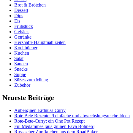
Brot & Brötchen
Dessert
Dips
Eis
Frühstück
Gebäck
Getränke
Herzhafte Hauptmahlzeiten
Kochbücher
Kuchen
Salat
Saucen
Snacks
Suppe
Süßes zum Mittag
Zubehör
Neueste Beiträge
Auberginen-Erdnuss-Curry
Rote Bete Rezepte: 9 einfache und abwechslungsreiche Ideen
Rote-Bete-Curry: ein One Pot Rezept
Ful Medammes [aus grünen Fava Bohnen]
Russischer Zupfkuchen aus dem RoadBaker