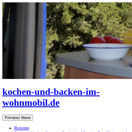
Zum
Inhalt
springen
kochen-und-backen-im-
wohnmobil.de
Suchen
Primäres Menü
Rezepte