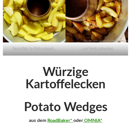
Kartoffeln im Rohzustand…
…und fertig gebacken.
Würzige
Kartoffelecken
Potato Wedges
aus dem
RoadBaker*
oder
OMNIA*