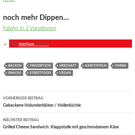
noch mehr Dippen…
Falafel in 3 Variationen
merken
6344
BACKEN
FINGERFOOD
HERZHAFT
KARTOFFELN
OMNIA
SNACKS
STREETFOOD
VEGAN
Beitragsnavigation
VORHERIGER BEITRAG
Gebackene Holunderblüten / Hollerküchle
NÄCHSTER BEITRAG
Grilled Cheese Sandwich: Klappstulle mit geschmolzenem Käse