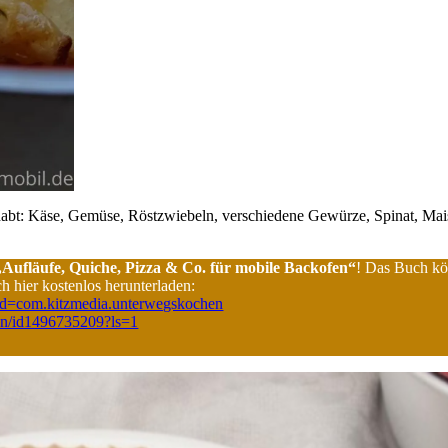
abt: Käse, Gemüse, Röstzwiebeln, verschiedene Gewürze, Spinat, Mais, 
Aufläufe, Quiche, Pizza & Co. für mobile Backofen“
! Das Buch kön
h hier kostenlos herunterladen:
ls?id=com.kitzmedia.unterwegskochen
hen/id1496735209?ls=1