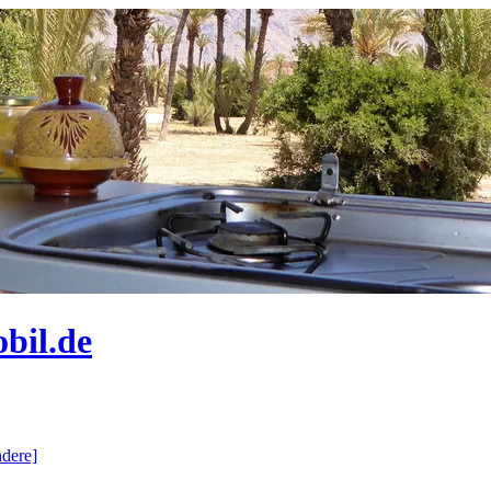
bil.de
dere]