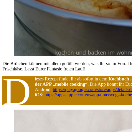
Die Brötchen können mit allem gefüllt werden, was Ihr so im Vorrat h
Frischkäse. Lasst Eurer Fantasie freien Lauf!
D
ieses Rezept findet Ihr ab sofort in dem
Kochbuch „
der APP „mobile cooking“.
Die App könnt Ihr Euc
Android:
https://play.google.com/store/apps/detai
iOS:
https://apps.apple.com/us/app/unterwegs-koc