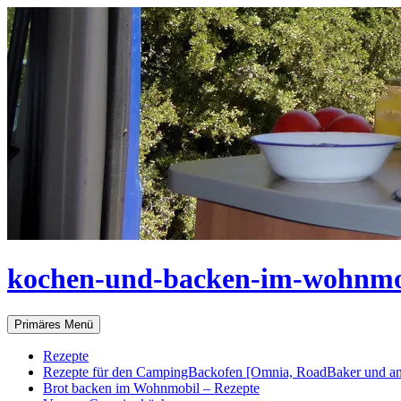
Zum
Inhalt
springen
kochen-und-backen-im-wohnmo
Suchen
Primäres Menü
Rezepte
Rezepte für den CampingBackofen [Omnia, RoadBaker und an
Brot backen im Wohnmobil – Rezepte