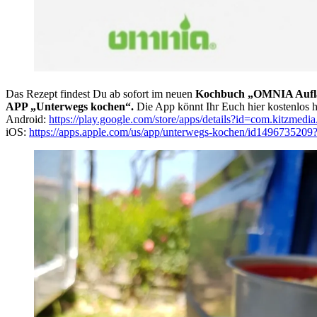
Das Rezept findest Du ab sofort im neuen
Kochbuch „OMNIA Auflau
APP „Unterwegs kochen“.
Die App könnt Ihr Euch hier kostenlos h
Android:
https://play.google.com/store/apps/details?id=com.kitzmed
iOS:
https://apps.apple.com/us/app/unterwegs-kochen/id1496735209