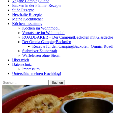
Vegane Campingküche
Backen in der Pfanne: Rezepte
Süße Rezepte
Herzhafte Rezepte
Meine Kochbücher
Küchenausstattung
Kochen im Wohnmobil
Vorratsliste im Wohnmobil
ROADBAKER – Der CampingBackofen mit Glasdeckel [
Der Omnia CampingBackofen
Rezepte für den CampingBackofen [Omnia, Road
Stabmixer Zauberstab
Waffeleisen ohne Strom
Über mich
Datenschutz
Impressum
Unterstütze meinen Kochblog!
Suchen
nach: