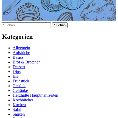
Suchen
nach:
Kategorien
Allgemein
Aufstriche
Basics
Brot & Brötchen
Dessert
Dips
Eis
Frühstück
Gebäck
Getränke
Herzhafte Hauptmahlzeiten
Kochbücher
Kuchen
Salat
Saucen