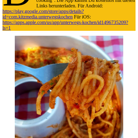
cooking“. Die App kannst Du kostenlos mit diesen
Links herunterladen. Für Android:
https://play.google.com/store/apps/details?
id=com.kitzmedia.unterwegskochen
Für iOS:
https://apps.apple.com/us/app/unterwegs-kochen/id1496735209?
ls=1