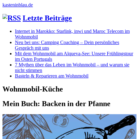
kasteninblau.de
Letzte Beiträge
Internet in Marokko: Starlink, inwi und Maroc Telecom im
Wohnmobil
Neu bei uns: Camping Coaching – Dein persönliches
Gespräch mit uns
Mit dem Wohnmobil am Alqueva-See: Unsere Frühlingstour
im Osten Portugals
7 Mythen über das Leben im Wohnmobil – und warum sie
nicht stimmen
Basteln & Reparieren am Wohnmobil
Wohnmobil-Küche
Mein Buch: Backen in der Pfanne