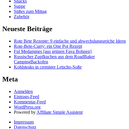
Snacks
Suppe
Süßes zum Mittag
Zubehör
Neueste Beiträge
Rote Bete Rezepte: 9 einfache und abwechslungsreiche Ideen
Rote-Bete-Curry: ein One Pot Rezept
Ful Medammes [aus grünen Fava Bohnen]
Russischer Zupfkuchen aus dem RoadBaker
CampingBackofen
Kohlsteaks in cremiger Letscho-Soße
Meta
Anmelden
Eintrags-Feed
Kommentar-Feed
WordPress.org
Powered by
Affiliate Simple Assistent
Impressum
Datenschutz