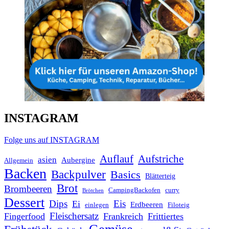
INSTAGRAM
Folge uns auf INSTAGRAM
Auflauf
Aufstriche
asien
Aubergine
Allgemein
Backen
Backpulver
Basics
Blätterteig
Brot
Brombeeren
CampingBackofen
curry
Brötchen
Dessert
Dips
Eis
Ei
Erdbeeren
einlegen
Filoteig
Fleischersatz
Fingerfood
Frankreich
Frittiertes