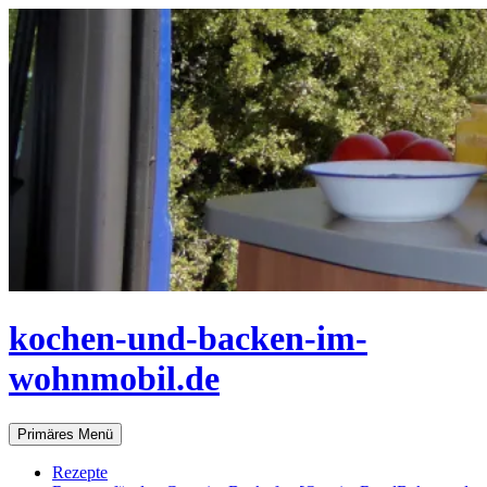
Zum
Inhalt
springen
kochen-und-backen-im-
wohnmobil.de
Suchen
Primäres Menü
Rezepte