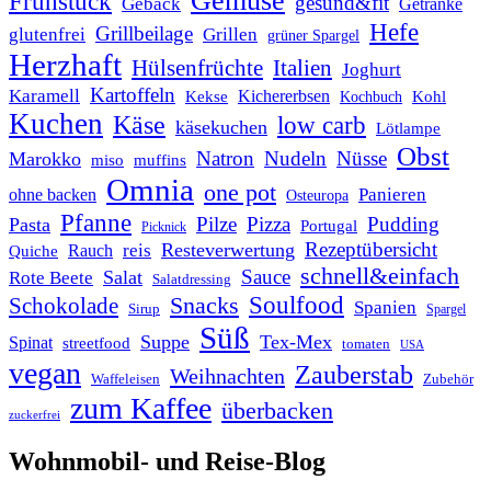
Gemüse
Frühstück
gesund&fit
Gebäck
Getränke
Hefe
Grillbeilage
glutenfrei
Grillen
grüner Spargel
Herzhaft
Italien
Hülsenfrüchte
Joghurt
Kartoffeln
Karamell
Kichererbsen
Kohl
Kekse
Kochbuch
Kuchen
Käse
low carb
käsekuchen
Lötlampe
Obst
Natron
Nudeln
Nüsse
Marokko
miso
muffins
Omnia
one pot
Panieren
ohne backen
Osteuropa
Pfanne
Pilze
Pizza
Pudding
Pasta
Portugal
Picknick
Rezeptübersicht
Resteverwertung
reis
Rauch
Quiche
schnell&einfach
Sauce
Salat
Rote Beete
Salatdressing
Soulfood
Snacks
Schokolade
Spanien
Sirup
Spargel
Süß
Suppe
Tex-Mex
Spinat
streetfood
tomaten
USA
vegan
Zauberstab
Weihnachten
Waffeleisen
Zubehör
zum Kaffee
überbacken
zuckerfrei
Wohnmobil- und Reise-Blog