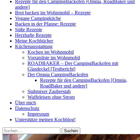
Rezepte für den CampingBackofen [Omnia, RoadBaker und
andere]
Brot backen im Wohnmobil – Rezepte
Vegane Campingküche
Backen in der Pfanne: Rezepte
Süße Rezepte
Herzhafte Rezepte
Meine Kochbücher
Küchenausstattung
Kochen im Wohnmobil
Vorratsliste im Wohnmobil
ROADBAKER – Der CampingBackofen mit
Glasdeckel [Testbericht]
Der Omnia CampingBackofen
Rezepte für den CampingBackofen [Omnia,
RoadBaker und andere]
Stabmixer Zauberstab
Waffeleisen ohne Strom
Über mich
Datenschutz
Impressum
Unterstütze meinen Kochblog!
Suchen
nach: