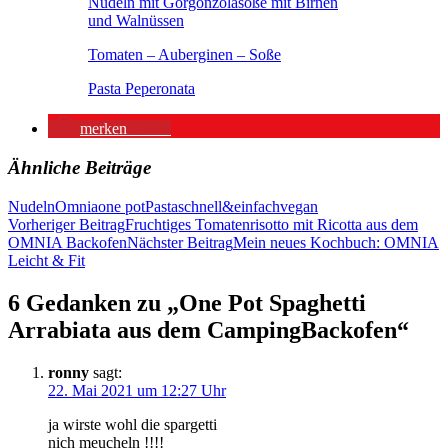
Nudeln mit Gorgonzolasoße mit Birnen
und Walnüssen
Tomaten – Auberginen – Soße
Pasta Peperonata
merken
1438
Ähnliche Beiträge
Nudeln
Omnia
one pot
Pasta
schnell&einfach
vegan
Beitragsnavigation
Vorheriger Beitrag
Fruchtiges Tomatenrisotto mit Ricotta aus dem
OMNIA Backofen
Nächster Beitrag
Mein neues Kochbuch: OMNIA
Leicht & Fit
6 Gedanken zu „One Pot Spaghetti
Arrabiata aus dem CampingBackofen“
ronny
sagt:
22. Mai 2021 um 12:27 Uhr
ja wirste wohl die spargetti
nich meucheln !!!!