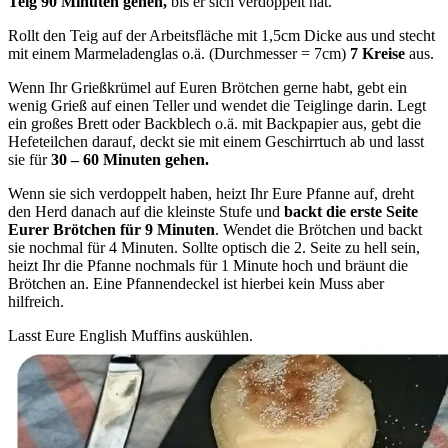
Teig 90 Minuten gehen,
bis er sich verdoppelt hat.
Rollt den Teig auf der Arbeitsfläche mit 1,5cm Dicke aus und stecht
mit einem Marmeladenglas o.ä. (Durchmesser = 7cm)
7 Kreise
aus.
Wenn Ihr Grießkrümel auf Euren Brötchen gerne habt, gebt ein
wenig Grieß auf einen Teller und wendet die Teiglinge darin. Legt
ein großes Brett oder Backblech o.ä. mit Backpapier aus, gebt die
Hefeteilchen darauf, deckt sie mit einem Geschirrtuch ab und lasst
sie für
30 – 60 Minuten gehen.
Wenn sie sich verdoppelt haben, heizt Ihr Eure Pfanne auf, dreht
den Herd danach auf die kleinste Stufe und
backt die erste Seite
Eurer Brötchen für 9 Minuten
. Wendet die Brötchen und backt
sie nochmal für 4 Minuten. Sollte optisch die 2. Seite zu hell sein,
heizt Ihr die Pfanne nochmals für 1 Minute hoch und bräunt die
Brötchen an. Eine Pfannendeckel ist hierbei kein Muss aber
hilfreich.
Lasst Eure English Muffins auskühlen.