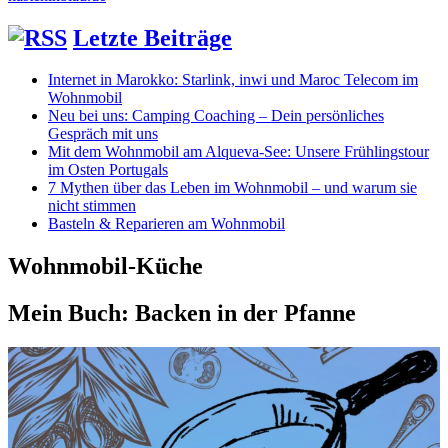
Letzte Beiträge
Internet in Marokko: Starlink, inwi und Maroc Telecom im
Wohnmobil
Neu bei uns: Camping Coaching – Dein persönliches
Gespräch mit uns
Mit dem Wohnmobil am Alqueva-See: Unsere Frühlingstour
im Osten Portugals
7 Mythen über das Leben im Wohnmobil – und warum sie
nicht stimmen
Basteln & Reparieren am Wohnmobil
Wohnmobil-Küche
Mein Buch: Backen in der Pfanne