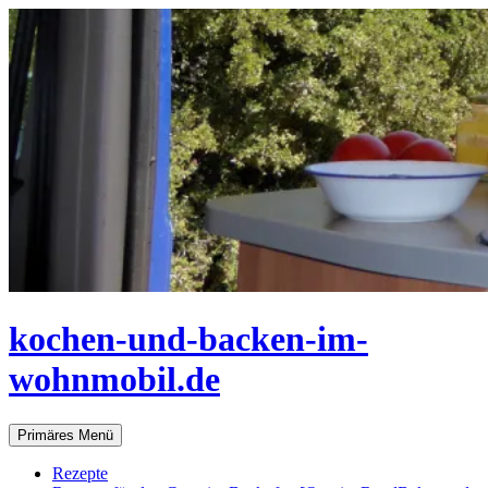
Zum
Inhalt
springen
kochen-und-backen-im-
wohnmobil.de
Suchen
Primäres Menü
Rezepte