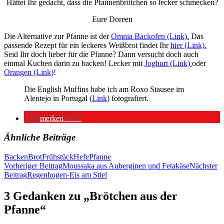
Hättet Ihr gedacht, dass die Pfannenbrötchen so lecker schmecken?
Eure Doreen
Die Alternative zur Pfanne ist der
Omnia Backofen (Link).
Das
passende Rezept für ein leckeres Weißbrot findet Ihr
hier (Link).
Seid Ihr doch lieber für die Pfanne? Dann versucht doch auch
einmal Kuchen darin zu backen! Lecker mit
Joghurt (Link)
oder
Orangen (Link)
!
Die English Muffins habe ich am Roxo Stausee im
Alentejo in Portugal (
Link
) fotografiert.
merken
171
Ähnliche Beiträge
Backen
Brot
Frühstück
Hefe
Pfanne
Beitragsnavigation
Vorheriger Beitrag
Moussaka aus Auberginen und Fetakäse
Nächster
Beitrag
Regenbogen-Eis am Stiel
3 Gedanken zu „Brötchen aus der
Pfanne“