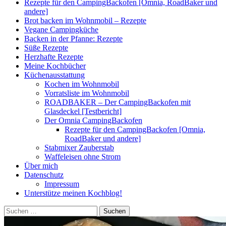
Rezepte für den CampingBackofen [Omnia, RoadBaker und
andere]
Brot backen im Wohnmobil – Rezepte
Vegane Campingküche
Backen in der Pfanne: Rezepte
Süße Rezepte
Herzhafte Rezepte
Meine Kochbücher
Küchenausstattung
Kochen im Wohnmobil
Vorratsliste im Wohnmobil
ROADBAKER – Der CampingBackofen mit
Glasdeckel [Testbericht]
Der Omnia CampingBackofen
Rezepte für den CampingBackofen [Omnia,
RoadBaker und andere]
Stabmixer Zauberstab
Waffeleisen ohne Strom
Über mich
Datenschutz
Impressum
Unterstütze meinen Kochblog!
Suchen
nach: