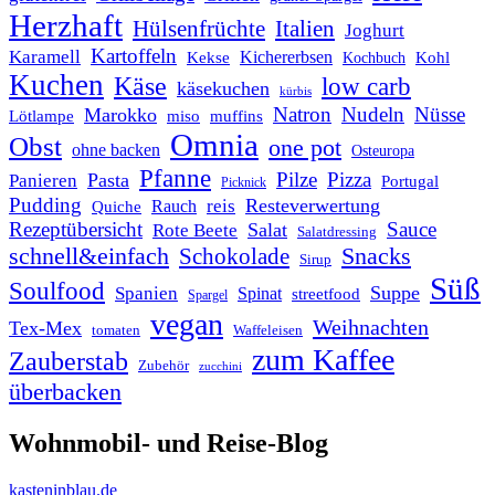
Herzhaft
Italien
Hülsenfrüchte
Joghurt
Kartoffeln
Karamell
Kichererbsen
Kohl
Kekse
Kochbuch
Kuchen
Käse
low carb
käsekuchen
kürbis
Natron
Nudeln
Nüsse
Marokko
Lötlampe
miso
muffins
Omnia
Obst
one pot
ohne backen
Osteuropa
Pfanne
Pilze
Pizza
Pasta
Panieren
Portugal
Picknick
Pudding
Resteverwertung
reis
Rauch
Quiche
Rezeptübersicht
Sauce
Salat
Rote Beete
Salatdressing
schnell&einfach
Snacks
Schokolade
Sirup
Süß
Soulfood
Suppe
Spanien
Spinat
streetfood
Spargel
vegan
Weihnachten
Tex-Mex
tomaten
Waffeleisen
zum Kaffee
Zauberstab
Zubehör
zucchini
überbacken
Wohnmobil- und Reise-Blog
kasteninblau.de