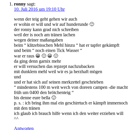
ronny
sagt:
10. Juli 2016 um 19:10 Uhr
wenn der teig geht gehen wir auch
er wohin er will und wir auf hunderunde 🙂
der ronny kann grad nich schreiben
weil der is noch am tränen lachen
wegen deiner maßangaben
beim “ klitzebisschen Mehl hinzu “ hat er tapfer gekämpft
und beim “ noch einen Tick Wasser “
war er raus 😀 🙂 😀 🙂
da ging denn garnix mehr
er will versuchen das repzept nachzubacken
mit dunklem mehl weil wir es ja herzhaft mögen
und
und er hat sich auf seinen merkzettel geschrieben
“ mindestens 100 m weit wech von doreen campen -die macht
früh um 0400 den brötchenteig “
bis denne eure bella 🙂
p. s. : ich bring ihm mal ein geschirrtuch er kämpft immernoch
mit den tränen
ich glaub ich brauch hilfe wenn ich den weiter erziehen will
^^
Antworten