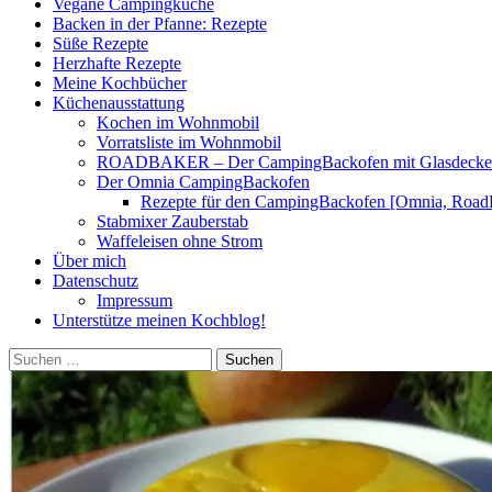
Vegane Campingküche
Backen in der Pfanne: Rezepte
Süße Rezepte
Herzhafte Rezepte
Meine Kochbücher
Küchenausstattung
Kochen im Wohnmobil
Vorratsliste im Wohnmobil
ROADBAKER – Der CampingBackofen mit Glasdeckel [
Der Omnia CampingBackofen
Rezepte für den CampingBackofen [Omnia, Road
Stabmixer Zauberstab
Waffeleisen ohne Strom
Über mich
Datenschutz
Impressum
Unterstütze meinen Kochblog!
Suchen
nach: