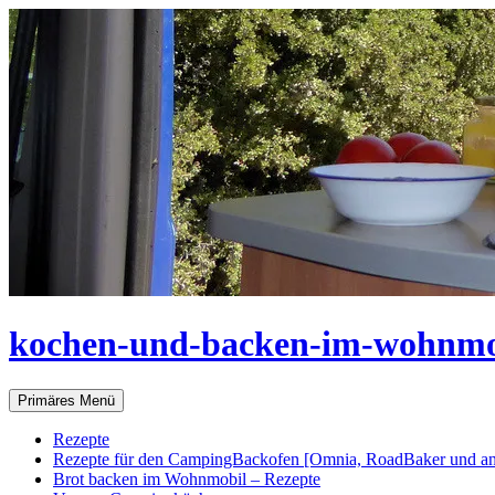
Zum
Inhalt
springen
kochen-und-backen-im-wohnmo
Suchen
Primäres Menü
Rezepte
Rezepte für den CampingBackofen [Omnia, RoadBaker und an
Brot backen im Wohnmobil – Rezepte