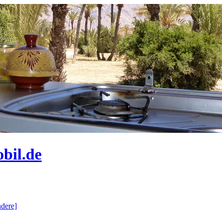
bil.de
dere]