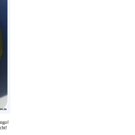
ango!
cht!