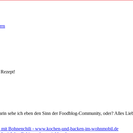
rrn
s Rezept!
 darin sehe ich eben den Sinn der Foodblog-Community, oder? Alles Lie
t mit Bohnenchili › www.kochen-und-backen-im-wohnmobil.de