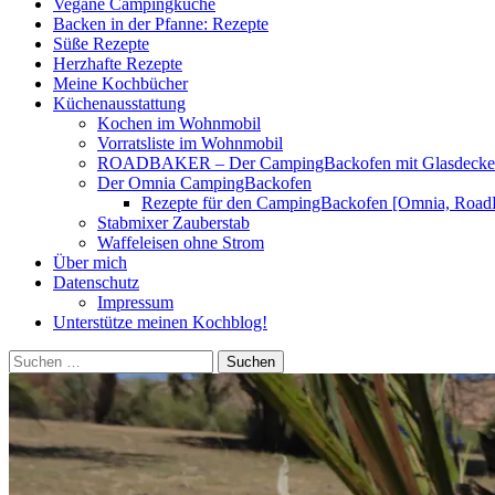
Vegane Campingküche
Backen in der Pfanne: Rezepte
Süße Rezepte
Herzhafte Rezepte
Meine Kochbücher
Küchenausstattung
Kochen im Wohnmobil
Vorratsliste im Wohnmobil
ROADBAKER – Der CampingBackofen mit Glasdeckel [
Der Omnia CampingBackofen
Rezepte für den CampingBackofen [Omnia, Road
Stabmixer Zauberstab
Waffeleisen ohne Strom
Über mich
Datenschutz
Impressum
Unterstütze meinen Kochblog!
Suchen
nach: