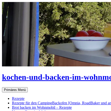
Zum
Inhalt
springen
kochen-und-backen-im-wohnmo
Suchen
Primäres Menü
Rezepte
Rezepte für den CampingBackofen [Omnia, RoadBaker und an
Brot backen im Wohnmobil – Rezepte