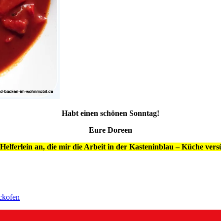
Habt einen schönen Sonntag!
Eure Doreen
Helferlein an, die mir die Arbeit in der Kasteninblau – Küche ver
ckofen