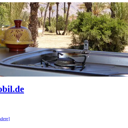
bil.de
dere]