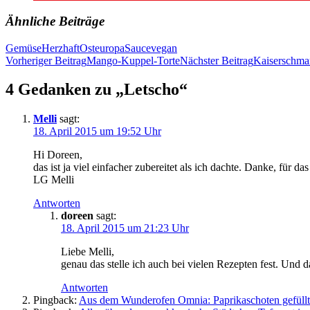
Ähnliche Beiträge
Gemüse
Herzhaft
Osteuropa
Sauce
vegan
Beitragsnavigation
Vorheriger Beitrag
Mango-Kuppel-Torte
Nächster Beitrag
Kaiserschma
4 Gedanken zu „Letscho“
Melli
sagt:
18. April 2015 um 19:52 Uhr
Hi Doreen,
das ist ja viel einfacher zubereitet als ich dachte. Danke, für da
LG Melli
Antworten
doreen
sagt:
18. April 2015 um 21:23 Uhr
Liebe Melli,
genau das stelle ich auch bei vielen Rezepten fest. Und
Antworten
Pingback:
Aus dem Wunderofen Omnia: Paprikaschoten gefüll