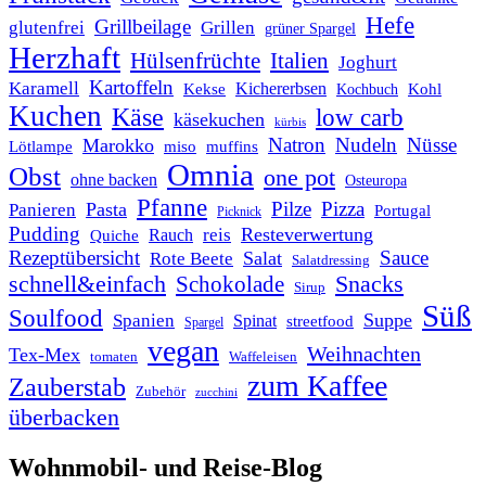
Hefe
Grillbeilage
glutenfrei
Grillen
grüner Spargel
Herzhaft
Italien
Hülsenfrüchte
Joghurt
Kartoffeln
Karamell
Kichererbsen
Kohl
Kekse
Kochbuch
Kuchen
Käse
low carb
käsekuchen
kürbis
Natron
Nudeln
Nüsse
Marokko
Lötlampe
miso
muffins
Omnia
Obst
one pot
ohne backen
Osteuropa
Pfanne
Pilze
Pizza
Pasta
Panieren
Portugal
Picknick
Pudding
Resteverwertung
reis
Rauch
Quiche
Rezeptübersicht
Sauce
Salat
Rote Beete
Salatdressing
schnell&einfach
Snacks
Schokolade
Sirup
Süß
Soulfood
Suppe
Spanien
Spinat
streetfood
Spargel
vegan
Weihnachten
Tex-Mex
tomaten
Waffeleisen
zum Kaffee
Zauberstab
Zubehör
zucchini
überbacken
Wohnmobil- und Reise-Blog