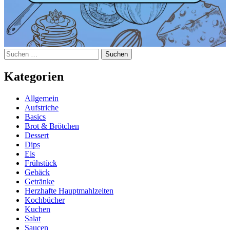
Suchen
nach:
Kategorien
Allgemein
Aufstriche
Basics
Brot & Brötchen
Dessert
Dips
Eis
Frühstück
Gebäck
Getränke
Herzhafte Hauptmahlzeiten
Kochbücher
Kuchen
Salat
Saucen