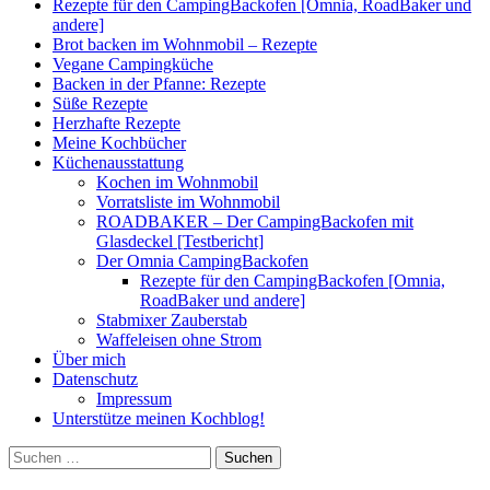
Rezepte für den CampingBackofen [Omnia, RoadBaker und
andere]
Brot backen im Wohnmobil – Rezepte
Vegane Campingküche
Backen in der Pfanne: Rezepte
Süße Rezepte
Herzhafte Rezepte
Meine Kochbücher
Küchenausstattung
Kochen im Wohnmobil
Vorratsliste im Wohnmobil
ROADBAKER – Der CampingBackofen mit
Glasdeckel [Testbericht]
Der Omnia CampingBackofen
Rezepte für den CampingBackofen [Omnia,
RoadBaker und andere]
Stabmixer Zauberstab
Waffeleisen ohne Strom
Über mich
Datenschutz
Impressum
Unterstütze meinen Kochblog!
Suchen
nach: