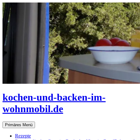
Zum
Inhalt
springen
kochen-und-backen-im-
wohnmobil.de
Suchen
Primäres Menü
Rezepte