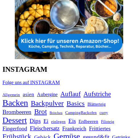
INSTAGRAM
Folge uns auf INSTAGRAM
Auflauf
Aufstriche
asien
Aubergine
Allgemein
Backen
Backpulver
Basics
Blätterteig
Brot
Brombeeren
CampingBackofen
curry
Brötchen
Dessert
Dips
Eis
Ei
Erdbeeren
einlegen
Filoteig
Fleischersatz
Fingerfood
Frankreich
Frittiertes
Gemüse
Frühstück
gesund&fit
Gebäck
Getränke