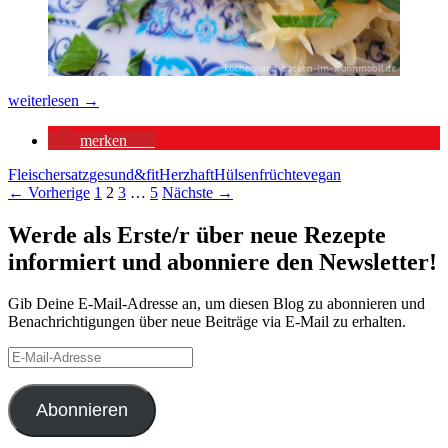
Tofu
weiterlesen
→
Steaks
merken
34
Fleischersatz
gesund&fit
Herzhaft
Hülsenfrüchte
vegan
Beitragsnavigation
← Vorherige
1
2
3
…
5
Nächste →
Werde als Erste/r über neue Rezepte
informiert und abonniere den Newsletter!
Gib Deine E-Mail-Adresse an, um diesen Blog zu abonnieren und
Benachrichtigungen über neue Beiträge via E-Mail zu erhalten.
E-
Mail-
Adresse
Abonnieren