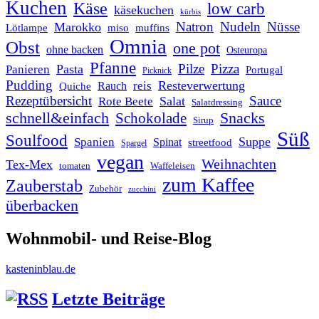
Kuchen
Käse
low carb
käsekuchen
kürbis
Natron
Nudeln
Nüsse
Marokko
Lötlampe
miso
muffins
Omnia
Obst
one pot
ohne backen
Osteuropa
Pfanne
Pilze
Pizza
Pasta
Panieren
Portugal
Picknick
Pudding
Resteverwertung
reis
Rauch
Quiche
Rezeptübersicht
Sauce
Salat
Rote Beete
Salatdressing
schnell&einfach
Snacks
Schokolade
Sirup
Süß
Soulfood
Suppe
Spanien
Spinat
streetfood
Spargel
vegan
Weihnachten
Tex-Mex
tomaten
Waffeleisen
zum Kaffee
Zauberstab
Zubehör
zucchini
überbacken
Wohnmobil- und Reise-Blog
kasteninblau.de
Letzte Beiträge