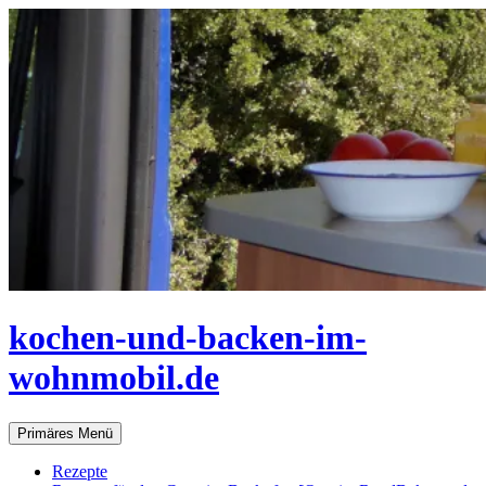
Zum
Inhalt
springen
kochen-und-backen-im-
wohnmobil.de
Suchen
Primäres Menü
Rezepte