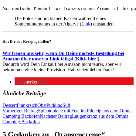
Das deutsche Pendant zur französischen Creme ist der gu
Die Fotos sind im blauen Kasten während eines
Sonnenuntergangs in der Algarve (
Link
) entstanden.
Hat Dir das Rezept gefallen?
Wir freuen uns sehr, wenn Du Deine nächste Bestellung bei
Amazon über unseren Link tätigst (Klick hier!).
Dadurch wird Dein Einkauf bei Amazon nicht teurer, aber wir
bekommen eine kleine Provision. Hab vielen lieben Dank!
merken
15
Ähnliche Beiträge
Dessert
Frankreich
Obst
Pudding
Süß
Beitragsnavigation
Vorheriger Beitrag
Spinatquiche mit Feta im Filoteig aus dem Omnia
Camping Backofen
Nächster Beitrag
Laugenkranz aus dem Omnia
Camping Backofen
5 Gedanken zu „Orangencreme“