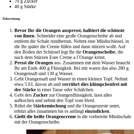
70 g Zucker
40 g Stärke
Zubereitung
Bevor Ihr die Orangen auspresst, halbiert die schönste
von ihnen
. Schneidet eine große Orangenscheibe ab und
entfernt die Schale rundherum. Nehmt eine Müslischüssel, in
die Ihr später die Creme füllen und dann stürzen wollt. Auf
den Boden der Schüssel legt Ihr die
Orangenscheibe
, die
nach dem Stürzen Eure Creme a lˋOrange krönt.
Presst die Orangen
aus. Zusammen mit dem Wasser braucht
Ihr am Ende 400 g Flüssigkeit. Bei mir waren das also 280 g
Orangensaft und 130 g Wasser.
Gebt Orangensaft und Wasser in einen kleinen Topf. Nehmt
etwa 5 EL davon ab und
verrührt dies klümpchenfrei mit
der Stärke
in einer Tasse oder Schälchen.
Gebt den
Zucker
zur Orangenflüssigkeit, lasst alles
aufkochen und nehmt den Topf vom Herd.
Rührt die
Stärkemischung
und die Orangenzeste unter,
erhitzt alles zusammen bis es anfängt
einzudicken
.
Gießt die heiße Orangencreme
in die vorbereite Müslischale
mit der Orangenscheibe.