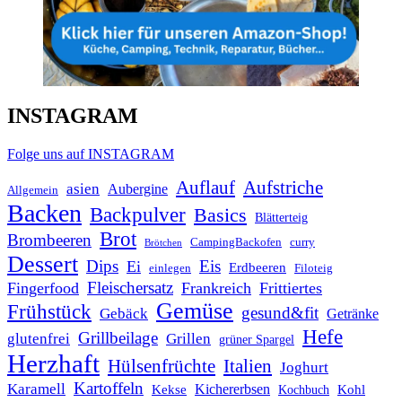
INSTAGRAM
Folge uns auf INSTAGRAM
Auflauf
Aufstriche
asien
Aubergine
Allgemein
Backen
Backpulver
Basics
Blätterteig
Brot
Brombeeren
CampingBackofen
curry
Brötchen
Dessert
Dips
Eis
Ei
Erdbeeren
einlegen
Filoteig
Fleischersatz
Fingerfood
Frankreich
Frittiertes
Gemüse
Frühstück
gesund&fit
Gebäck
Getränke
Hefe
Grillbeilage
glutenfrei
Grillen
grüner Spargel
Herzhaft
Italien
Hülsenfrüchte
Joghurt
Kartoffeln
Karamell
Kichererbsen
Kohl
Kekse
Kochbuch