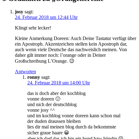
josy
sagt:
24. Februar 2018 um 12:44 Uhr
Klingt sehr lecker!
Kleine Anmerkung Doreen: Auch Deine Tastatur verfügt über
ein Apostroph. Akzentzeichen stellen kein Apostroph dar,
auch wenn viele Deutsche das nachweislich meinen. Von
daher gilt immer noch: l’orange oder in Deiner
Großschreibung L’Orange. 😉
Antworten
ronny
sagt:
24. Februar 2018 um 14:00 Uhr
das is doch aber der kochblog
vonne doreen 🙁
und nich der deutschblog
vonne josy ^^
und im kochblog vonne doreen kann schon mal
der duden draussen bleiben
lies dir mal meinen blog durch da bekommste
sicher graue haare 😀
aber ich darf das ich bin ein hund bzw hündin 😛