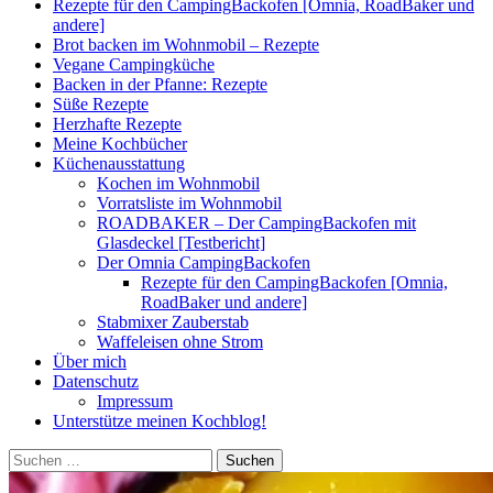
Rezepte für den CampingBackofen [Omnia, RoadBaker und
andere]
Brot backen im Wohnmobil – Rezepte
Vegane Campingküche
Backen in der Pfanne: Rezepte
Süße Rezepte
Herzhafte Rezepte
Meine Kochbücher
Küchenausstattung
Kochen im Wohnmobil
Vorratsliste im Wohnmobil
ROADBAKER – Der CampingBackofen mit
Glasdeckel [Testbericht]
Der Omnia CampingBackofen
Rezepte für den CampingBackofen [Omnia,
RoadBaker und andere]
Stabmixer Zauberstab
Waffeleisen ohne Strom
Über mich
Datenschutz
Impressum
Unterstütze meinen Kochblog!
Suchen
nach: