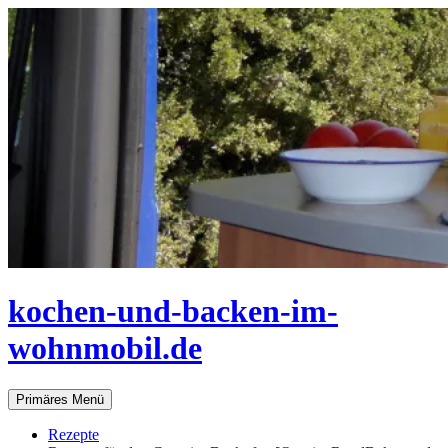
Zum
Inhalt
springen
kochen-und-backen-im-
wohnmobil.de
Suchen
Primäres Menü
Rezepte