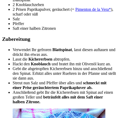
2 Knoblauchzehen
2 Prisen Paprikapulver, geräuchert (=
Pimenton de la Vera*
),
scharf oder süß
Salz
Pfeffer
Saft einer halben Zitronen
Zubereitung
Verwendet Ihr gefroren
Blattspinat
, lasst diesen auftauen und
drückt ihn etwas aus.
Lasst die
Kichererbsen
abtropfen.
Hackt den
Knoblauch
und bratet ihn mit Olivenöl kurz an.
Gebt die abgetropften Kichererbsen hinzu und anschließend
den Spinat. Erhitzt alles unter Ruehren in der Pfanne und stellt
sie dann aus.
Streut nun Salz und Pfeffer über alles und
schmeckt mit
einer Prise geräuchtertem Paprikapluver ab.
Anschließend gebt Ihr die Kichererbsen mit Spinat auf einen
großen Teller und
beträufelt alles mit dem Saft einer
halben Zitrone.