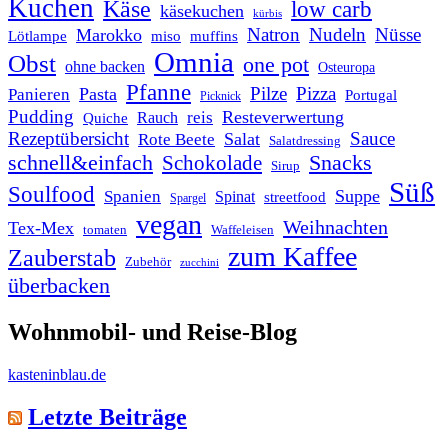
Kuchen
Käse
low carb
käsekuchen
kürbis
Natron
Nudeln
Nüsse
Marokko
Lötlampe
miso
muffins
Omnia
Obst
one pot
ohne backen
Osteuropa
Pfanne
Pilze
Pizza
Pasta
Panieren
Portugal
Picknick
Pudding
Resteverwertung
reis
Rauch
Quiche
Rezeptübersicht
Sauce
Salat
Rote Beete
Salatdressing
schnell&einfach
Snacks
Schokolade
Sirup
Süß
Soulfood
Suppe
Spanien
Spinat
streetfood
Spargel
vegan
Weihnachten
Tex-Mex
tomaten
Waffeleisen
zum Kaffee
Zauberstab
Zubehör
zucchini
überbacken
Wohnmobil- und Reise-Blog
kasteninblau.de
Letzte Beiträge