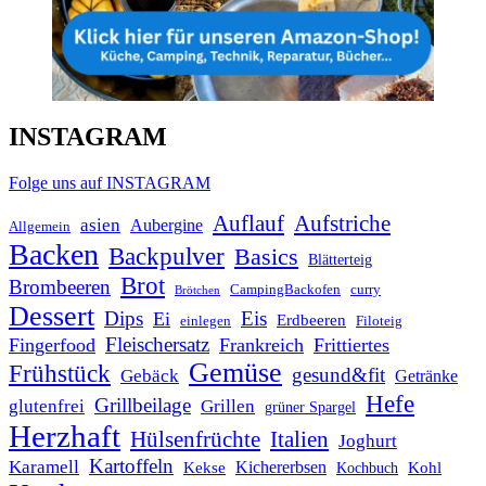
INSTAGRAM
Folge uns auf INSTAGRAM
Auflauf
Aufstriche
asien
Aubergine
Allgemein
Backen
Backpulver
Basics
Blätterteig
Brot
Brombeeren
CampingBackofen
curry
Brötchen
Dessert
Dips
Eis
Ei
Erdbeeren
einlegen
Filoteig
Fleischersatz
Fingerfood
Frankreich
Frittiertes
Gemüse
Frühstück
gesund&fit
Gebäck
Getränke
Hefe
Grillbeilage
glutenfrei
Grillen
grüner Spargel
Herzhaft
Italien
Hülsenfrüchte
Joghurt
Kartoffeln
Karamell
Kichererbsen
Kohl
Kekse
Kochbuch