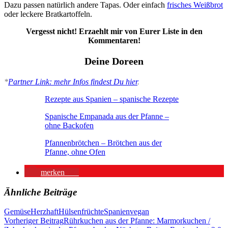
Dazu passen natürlich andere Tapas. Oder einfach
frisches Weißbrot
oder leckere Bratkartoffeln.
Vergesst nicht! Erzaehlt mir von Eurer Liste in den
Kommentaren!
Deine Doreen
*
Partner Link: mehr Infos findest Du hier
.
Rezepte aus Spanien – spanische Rezepte
Spanische Empanada aus der Pfanne –
ohne Backofen
Pfannenbrötchen – Brötchen aus der
Pfanne, ohne Ofen
merken
66
Ähnliche Beiträge
Gemüse
Herzhaft
Hülsenfrüchte
Spanien
vegan
Beitragsnavigation
Vorheriger Beitrag
Rührkuchen aus der Pfanne: Marmorkuchen /