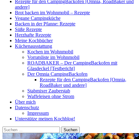
Rezepte für den CampingBackofen [Omnia, RoadBaker und
andere]
Brot backen im Wohnmobil – Rezepte
Vegane Campingküche
Backen in der Pfanne: Rezepte
Süße Rezepte
Herzhafte Rezepte
Meine Kochbücher
Küchenausstattung
Kochen im Wohnmobil
Vorratsliste im Wohnmobil
ROADBAKER – Der CampingBackofen mit
Glasdeckel [Testbericht]
Der Omnia CampingBackofen
Rezepte für den CampingBackofen [Omnia,
RoadBaker und andere]
Stabmixer Zauberstab
Waffeleisen ohne Strom
Über mich
Datenschutz
Impressum
Unterstütze meinen Kochblog!
Suchen
nach: