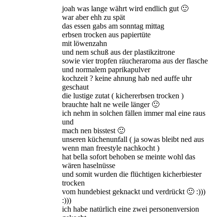
joah was lange währt wird endlich gut 🙂
war aber ehh zu spät
das essen gabs am sonntag mittag
erbsen trocken aus papiertüte
mit löwenzahn
und nem schuß aus der plastikzitrone
sowie vier tropfen räucheraroma aus der flasche
und normalem paprikapulver
kochzeit ? keine ahnung hab ned auffe uhr
geschaut
die lustige zutat ( kichererbsen trocken )
brauchte halt ne weile länger 🙂
ich nehm in solchen fällen immer mal eine raus
und
mach nen bisstest 🙂
unseren küchenunfall ( ja sowas bleibt ned aus
wenn man freestyle nachkocht )
hat bella sofort behoben se meinte wohl das
wären haselnüsse
und somit wurden die flüchtigen kicherbiester
trocken
vom hundebiest geknackt und verdrückt 🙂 :)))
:)))
ich habe natürlich eine zwei personenversion