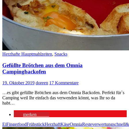
Herzhafte Hauptmahlzeiten
,
Snacks
Gefüllte Brötchen aus dem Omnia
Campingbackofen
19. Oktober 2019
doreen
17 Kommentare
…es gibt gefüllte Brötchen aus dem Omnia Backofen. Perfekt fürˋs
Camping weil Ihr einfach das verwenden könnt, was Ihr so da
habt…
merken
7310
Ei
Fingerfood
Frühstück
Herzhaft
Käse
Omnia
Resteverwertung
schnell&