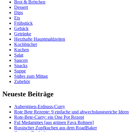
Brot & Brötchen
Dessert
Dips
Eis
Frühstück
Gebäck
Getränke
Herzhafte Hauptmahlzeiten
Kochbücher
Kuchen
Salat
Saucen
Snacks
Suppe
Süßes zum Mittag
Zubehör
Neueste Beiträge
Auberginen-Erdnuss-Curry
Rote Bete Rezepte: 9 einfache und abwechslungsreiche Ideen
Rote-Bete-Curry: ein One Pot Rezept
Ful Medammes [aus grünen Fava Bohnen]
Russischer Zupfkuchen aus dem RoadBaker