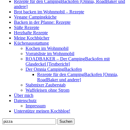
Rezepte für den CampingBackofen [Omnia, RoadBaker und
andere]
Brot backen im Wohnmobil – Rezepte
Vegane Campingküche
Backen in der Pfanne: Rezepte
Süße Rezepte
Herzhafte Rezepte
Meine Kochbücher
Küchenausstattung
Kochen im Wohnmobil
Vorratsliste im Wohnmobil
ROADBAKER – Der CampingBackofen mit
Glasdeckel [Testbericht]
Der Omnia CampingBackofen
Rezepte für den CampingBackofen [Omnia,
RoadBaker und andere]
Stabmixer Zauberstab
Waffeleisen ohne Strom
Über mich
Datenschutz
Impressum
Unterstütze meinen Kochblog!
Suchen
nach: