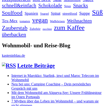
Salatdressing
schnell&einfach
Snacks
Schokolade
Sirup
Süß
Soulfood
Suppe
Spanien
Spinat
streetfood
Spargel
vegan
Weihnachten
Tex-Mex
tomaten
Waffeleisen
zum Kaffee
Zauberstab
Zubehör
zucchini
überbacken
Wohnmobil- und Reise-Blog
kasteninblau.de
Letzte Beiträge
Internet in Marokko: Starlink, inwi und Maroc Telecom im
Wohnmobil
Neu bei uns: Camping Coaching – Dein persönliches
Gespräch mit uns
Mit dem Wohnmobil am Alqueva-See: Unsere Frühlingstour
im Osten Portugals
7 Mythen über das Leben im Wohnmobil – und warum sie
nicht stimmen