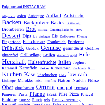
Folge uns auf INSTAGRAM
Auflauf
Aufstriche
asien
Aubergine
Allgemein
Backen
Backpulver
Basics
Blätterteig
Brot
Brombeeren
CampingBackofen
curry
Brötchen
Dessert
Dips
Eis
Ei
Erdbeeren
einlegen
Filoteig
Fleischersatz
Fingerfood
Frankreich
Frittiertes
Gemüse
Frühstück
gesund&fit
Gebäck
Getränke
Hefe
Grillbeilage
glutenfrei
Grillen
grüner Spargel
Herzhaft
Italien
Hülsenfrüchte
Joghurt
Kartoffeln
Karamell
Kichererbsen
Kohl
Kekse
Kochbuch
Kuchen
Käse
low carb
käsekuchen
kürbis
Natron
Nudeln
Nüsse
Marokko
Lötlampe
miso
muffins
Omnia
Obst
one pot
ohne backen
Osteuropa
Pfanne
Pilze
Pizza
Pasta
Panieren
Portugal
Picknick
Pudding
Resteverwertung
reis
Rauch
Quiche
Rezeptübersicht
Sauce
Salat
Rote Beete