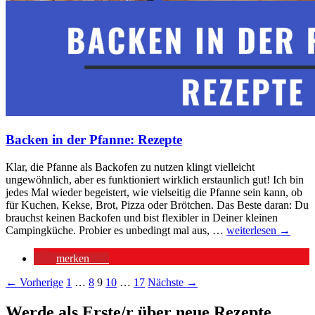
Backen in der Pfanne: Rezepte
Klar, die Pfanne als Backofen zu nutzen klingt vielleicht
ungewöhnlich, aber es funktioniert wirklich erstaunlich gut! Ich bin
jedes Mal wieder begeistert, wie vielseitig die Pfanne sein kann, ob
für Kuchen, Kekse, Brot, Pizza oder Brötchen. Das Beste daran: Du
brauchst keinen Backofen und bist flexibler in Deiner kleinen
Backen
Campingküche. Probier es unbedingt mal aus, …
weiterlesen
→
in
der
merken
50
Pfanne:
Rezepte
Beitragsnavigation
← Vorherige
1
…
8
9
10
…
17
Nächste →
Werde als Erste/r über neue Rezepte