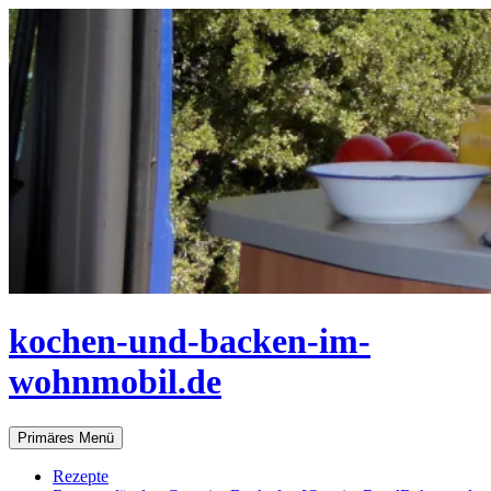
Zum
Inhalt
springen
kochen-und-backen-im-
wohnmobil.de
Suchen
Primäres Menü
Rezepte