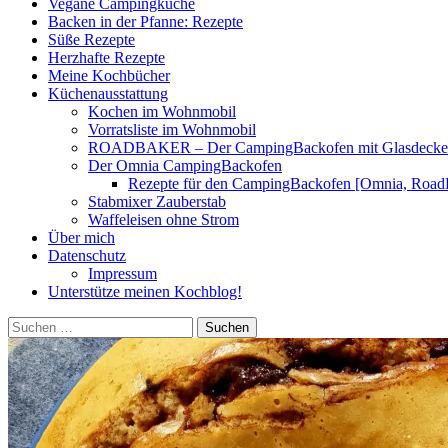
Vegane Campingküche
Backen in der Pfanne: Rezepte
Süße Rezepte
Herzhafte Rezepte
Meine Kochbücher
Küchenausstattung
Kochen im Wohnmobil
Vorratsliste im Wohnmobil
ROADBAKER – Der CampingBackofen mit Glasdeckel [
Der Omnia CampingBackofen
Rezepte für den CampingBackofen [Omnia, Road
Stabmixer Zauberstab
Waffeleisen ohne Strom
Über mich
Datenschutz
Impressum
Unterstütze meinen Kochblog!
Suchen
nach: