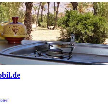
bil.de
dere]