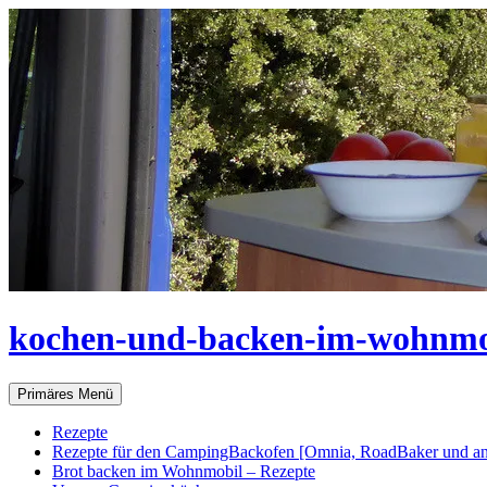
Zum
Inhalt
springen
kochen-und-backen-im-wohnmo
Suchen
Primäres Menü
Rezepte
Rezepte für den CampingBackofen [Omnia, RoadBaker und an
Brot backen im Wohnmobil – Rezepte