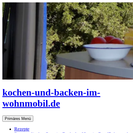
Zum
Inhalt
springen
kochen-und-backen-im-
wohnmobil.de
Suchen
Primäres Menü
Rezepte