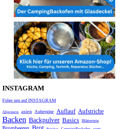
INSTAGRAM
Folge uns auf INSTAGRAM
Auflauf
Aufstriche
asien
Aubergine
Allgemein
Backen
Backpulver
Basics
Blätterteig
Brot
Brombeeren
CampingBackofen
curry
Brötchen