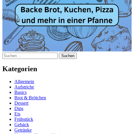
Suchen
nach:
Kategorien
Allgemein
Aufstriche
Basics
Brot & Brötchen
Dessert
Dips
Eis
Frühstück
Gebäck
Getränke