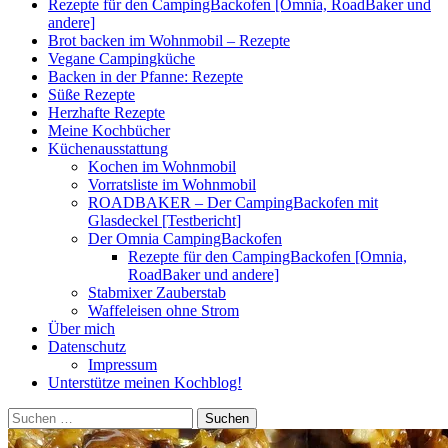
Rezepte für den CampingBackofen [Omnia, RoadBaker und
andere]
Brot backen im Wohnmobil – Rezepte
Vegane Campingküche
Backen in der Pfanne: Rezepte
Süße Rezepte
Herzhafte Rezepte
Meine Kochbücher
Küchenausstattung
Kochen im Wohnmobil
Vorratsliste im Wohnmobil
ROADBAKER – Der CampingBackofen mit
Glasdeckel [Testbericht]
Der Omnia CampingBackofen
Rezepte für den CampingBackofen [Omnia,
RoadBaker und andere]
Stabmixer Zauberstab
Waffeleisen ohne Strom
Über mich
Datenschutz
Impressum
Unterstütze meinen Kochblog!
Suchen
nach: