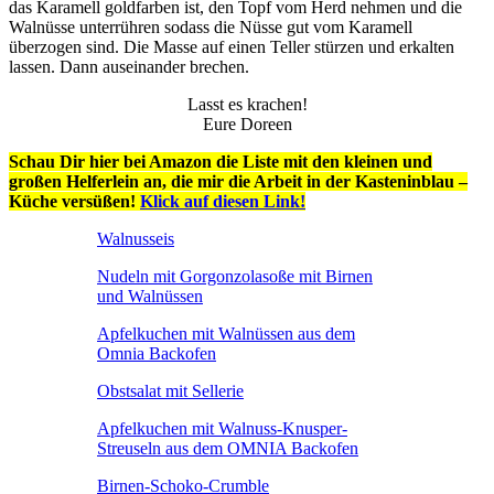
das Karamell goldfarben ist, den Topf vom Herd nehmen und die
Walnüsse unterrühren sodass die Nüsse gut vom Karamell
überzogen sind. Die Masse auf einen Teller stürzen und erkalten
lassen. Dann auseinander brechen.
Lasst es krachen!
Eure Doreen
Schau Dir hier bei Amazon die Liste mit den kleinen und
großen Helferlein an, die mir die Arbeit in der Kasteninblau –
Küche versüßen!
Klick auf diesen Link!
Walnusseis
Nudeln mit Gorgonzolasoße mit Birnen
und Walnüssen
Apfelkuchen mit Walnüssen aus dem
Omnia Backofen
Obstsalat mit Sellerie
Apfelkuchen mit Walnuss-Knusper-
Streuseln aus dem OMNIA Backofen
Birnen-Schoko-Crumble