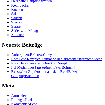
Herzhafte Hauptmahlzeiten
Kochbücher
Kuchen
Salat
Saucen
Snacks
Suppe
Süßes zum Mittag
Zubehör
Neueste Beiträge
Auberginen-Erdnuss-Curry
Rote Bete Rezepte: 9 einfache und abwechslungsreiche Ideen
Rote-Bete-Curry: ein One Pot Rezept
Ful Medammes [aus grünen Fava Bohnen]
Russischer Zupfkuchen aus dem RoadBaker
CampingBackofen
Meta
Anmelden
Eintrags-Feed
Kommentar-Feed