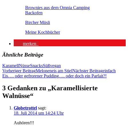
Brownies aus dem Omnia Camping
Backofen
Bircher Müsli
Meine Kochbücher
merken
Ähnliche Beiträge
Karamell
Nüsse
Snacks
Süß
vegan
Beitragsnavigation
Vorheriger Beitrag
Meloneneis am Stiel
Nächster Beitrag
einfach
Eis…. oder gefrorener Pudding…. oder doch ein Parfait?!
3 Gedanken zu „Karamellisierte
Walnüsse“
Globetrottel
sagt:
18. Juli 2014 um 14:24 Uhr
Auhören!!!