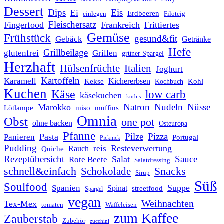
Dessert
Dips
Eis
Ei
Erdbeeren
einlegen
Filoteig
Fleischersatz
Fingerfood
Frankreich
Frittiertes
Gemüse
Frühstück
gesund&fit
Gebäck
Getränke
Hefe
Grillbeilage
glutenfrei
Grillen
grüner Spargel
Herzhaft
Italien
Hülsenfrüchte
Joghurt
Kartoffeln
Karamell
Kichererbsen
Kohl
Kekse
Kochbuch
Kuchen
Käse
low carb
käsekuchen
kürbis
Natron
Nudeln
Nüsse
Marokko
Lötlampe
miso
muffins
Omnia
Obst
one pot
ohne backen
Osteuropa
Pfanne
Pilze
Pizza
Pasta
Panieren
Portugal
Picknick
Pudding
Resteverwertung
reis
Rauch
Quiche
Rezeptübersicht
Sauce
Salat
Rote Beete
Salatdressing
schnell&einfach
Snacks
Schokolade
Sirup
Süß
Soulfood
Suppe
Spanien
Spinat
streetfood
Spargel
vegan
Weihnachten
Tex-Mex
tomaten
Waffeleisen
zum Kaffee
Zauberstab
Zubehör
zucchini