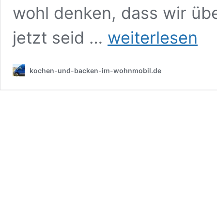
wohl denken, dass wir üb
Obstsalat
jetzt seid …
weiterlesen
mit
Sellerie
kochen-und-backen-im-wohnmobil.de