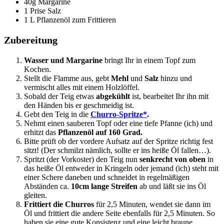
40g Margarine
1 Prise Salz
1 L Pflanzenöl zum Frittieren
Zubereitung
Wasser und Margarine
bringt Ihr in einem Topf zum
Kochen.
Stellt die Flamme aus, gebt
Mehl
und
Salz
hinzu und
vermischt alles mit einem Holzlöffel.
Sobald der Teig etwas
abgekühlt
ist, bearbeitet Ihr ihn mit
den Händen bis er geschmeidig ist.
Gebt den Teig in die
Churro-Spritze*
.
Nehmt einen sauberen Topf oder eine tiefe Pfanne (ich) und
erhitzt das
Pflanzenöl auf 160 Grad.
Bitte prüft ob der vordere Aufsatz auf der Spritze richtig fest
sitzt! (Der schmilzt nämlich, sollte er ins heiße Öl fallen…).
Spritzt (der Vorkoster) den Teig nun
senkrecht von oben
in
das heiße Öl entweder in Kringeln oder jemand (ich) steht mit
einer Schere daneben und schneidet in regelmäßigen
Abständen ca.
10cm lange Streifen
ab und läßt sie ins Öl
gleiten.
Frittiert die Churros
für 2,5 Minuten, wendet sie dann im
Öl und frittiert die andere Seite ebenfalls für 2,5 Minuten. So
haben sie eine gute Konsistenz und eine leicht braune