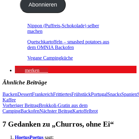
Abonnieren
Nippon (Puffreis-Schokolade) selber
machen
Quetschkartoffeln – smashed potatoes aus
dem OMNIA Backofen
Vegane Campingküche
merken
26
Ähnliche Beiträge
Backen
Dessert
Frankreich
Frittiertes
Frühstück
Portugal
Snacks
Spanien
Kaffee
Beitragsnavigation
Vorheriger Beitrag
Brokkoli-Gratin aus dem
CampingBackofen
Nächster Beitrag
Kartoffelbrot
7 Gedanken zu „Churros, ohne Ei“
HoetusPoetus
sagt: