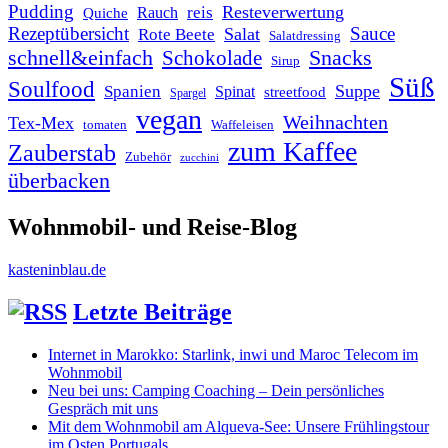
Pudding
Resteverwertung
reis
Rauch
Quiche
Rezeptübersicht
Sauce
Salat
Rote Beete
Salatdressing
schnell&einfach
Snacks
Schokolade
Sirup
Süß
Soulfood
Suppe
Spanien
Spinat
streetfood
Spargel
vegan
Weihnachten
Tex-Mex
tomaten
Waffeleisen
zum Kaffee
Zauberstab
Zubehör
zucchini
überbacken
Wohnmobil- und Reise-Blog
kasteninblau.de
Letzte Beiträge
Internet in Marokko: Starlink, inwi und Maroc Telecom im
Wohnmobil
Neu bei uns: Camping Coaching – Dein persönliches
Gespräch mit uns
Mit dem Wohnmobil am Alqueva-See: Unsere Frühlingstour
im Osten Portugals