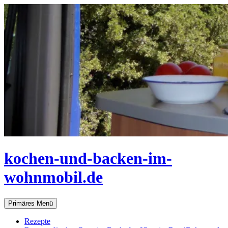
Zum
Inhalt
springen
kochen-und-backen-im-
wohnmobil.de
Suchen
Primäres Menü
Rezepte