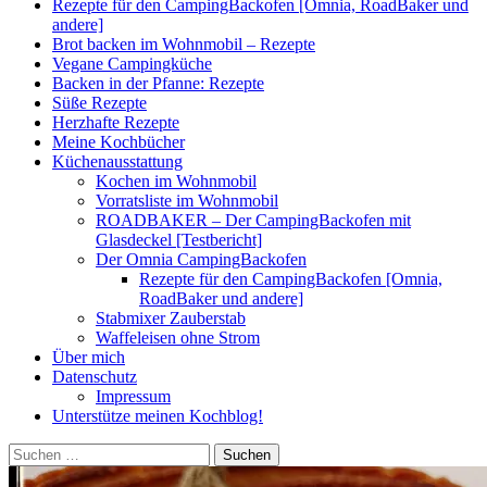
Rezepte für den CampingBackofen [Omnia, RoadBaker und
andere]
Brot backen im Wohnmobil – Rezepte
Vegane Campingküche
Backen in der Pfanne: Rezepte
Süße Rezepte
Herzhafte Rezepte
Meine Kochbücher
Küchenausstattung
Kochen im Wohnmobil
Vorratsliste im Wohnmobil
ROADBAKER – Der CampingBackofen mit
Glasdeckel [Testbericht]
Der Omnia CampingBackofen
Rezepte für den CampingBackofen [Omnia,
RoadBaker und andere]
Stabmixer Zauberstab
Waffeleisen ohne Strom
Über mich
Datenschutz
Impressum
Unterstütze meinen Kochblog!
Suchen
nach: