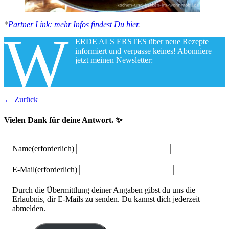
*
Partner Link: mehr Infos findest Du hier
.
W
ERDE ALS ERSTES über neue Rezepte
informiert und verpasse keines! Abonniere
jetzt meinen Newsletter:
← Zurück
Vielen Dank für deine Antwort. ✨
Name
(erforderlich)
E-Mail
(erforderlich)
Durch die Übermittlung deiner Angaben gibst du uns die
Erlaubnis, dir E-Mails zu senden. Du kannst dich jederzeit
abmelden.