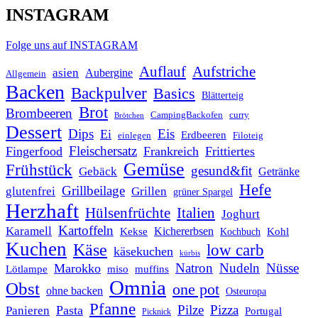
INSTAGRAM
Folge uns auf INSTAGRAM
Auflauf
Aufstriche
asien
Aubergine
Allgemein
Backen
Backpulver
Basics
Blätterteig
Brot
Brombeeren
CampingBackofen
curry
Brötchen
Dessert
Dips
Eis
Ei
Erdbeeren
einlegen
Filoteig
Fleischersatz
Fingerfood
Frankreich
Frittiertes
Gemüse
Frühstück
gesund&fit
Gebäck
Getränke
Hefe
Grillbeilage
glutenfrei
Grillen
grüner Spargel
Herzhaft
Italien
Hülsenfrüchte
Joghurt
Kartoffeln
Karamell
Kichererbsen
Kohl
Kekse
Kochbuch
Kuchen
Käse
low carb
käsekuchen
kürbis
Natron
Nudeln
Nüsse
Marokko
Lötlampe
miso
muffins
Omnia
Obst
one pot
ohne backen
Osteuropa
Pfanne
Pilze
Pizza
Pasta
Panieren
Portugal
Picknick