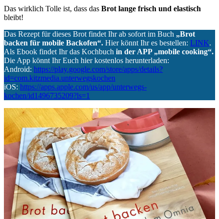
Das wirklich Tolle ist, dass das
Brot lange frisch und elastisch
bleibt!
Das Rezept für dieses Brot findet Ihr ab sofort im Buch
„Brot
backen für mobile Backofen“.
Hier könnt Ihr es bestellen:
LINK
.
Als Ebook findet Ihr das Kochbuch
in der APP „mobile cooking“.
Die App könnt Ihr Euch hier kostenlos herunterladen:
Android:
https://play.google.com/store/apps/details?
id=com.kitzmedia.unterwegskochen
iOS:
https://apps.apple.com/us/app/unterwegs-
kochen/id1496735209?ls=1