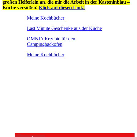
großen Helferlein an, die mir die Arbeit in der Kasteninblau –
Küche versüßen!
Klick auf diesen Link!
Meine Kochbücher
Last Minute Geschenke aus der Küche
OMNIA Rezepte für den
Campingbackofen
Meine Kochbücher
Heute habe ich für Euch ein Kartoffelbrot, welches ich im entdeckt
habe. Die Menge und die Backzeit habe ich auf den Omnia-
Backofen angepasstHeute habe ich für Euch ein Kartoffelbrot,
welches ich im ntdeckt habe. Die Menge und die Backzeit habe ich
auf den Omnia-Backofen angepasstHeute habe ich für Euch ein
Kartoffelbrot, welches ich im entdeckt habe. Die Menge und die
Backzeit habe ich auf den Omnia-Backofen angepasstHeute habe
ich für Euch ein Kartoffelbrot, welches ich im entdeckt habe. Die
Menge und die habe ich auf den Omnia-Backofen angepasstHeute
habe ich für Euch ein Kartoffelbrot, welches ich im entdeckt habe.
Die Menge und die Backzeit habe ich auf den Omnia-Backofen
angepasst