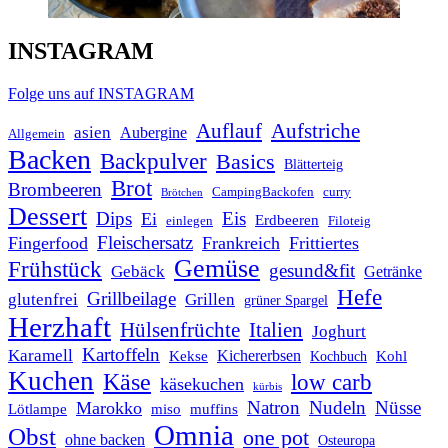
INSTAGRAM
Folge uns auf INSTAGRAM
Auflauf
Aufstriche
asien
Aubergine
Allgemein
Backen
Backpulver
Basics
Blätterteig
Brot
Brombeeren
CampingBackofen
curry
Brötchen
Dessert
Dips
Eis
Ei
Erdbeeren
einlegen
Filoteig
Fleischersatz
Fingerfood
Frankreich
Frittiertes
Gemüse
Frühstück
gesund&fit
Gebäck
Getränke
Hefe
Grillbeilage
glutenfrei
Grillen
grüner Spargel
Herzhaft
Italien
Hülsenfrüchte
Joghurt
Kartoffeln
Karamell
Kichererbsen
Kohl
Kekse
Kochbuch
Kuchen
Käse
low carb
käsekuchen
kürbis
Natron
Nudeln
Nüsse
Marokko
Lötlampe
miso
muffins
Omnia
Obst
one pot
ohne backen
Osteuropa