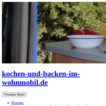
Zum
Inhalt
springen
kochen-und-backen-im-
wohnmobil.de
Suchen
Primäres Menü
Rezepte