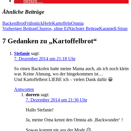
merken
7
Ähnliche Beiträge
Backen
Brot
Frühstück
Hefe
Kartoffeln
Omnia
Beitragsnavigation
Vorheriger Beitrag
Churros, ohne Ei
Nächster Beitrag
Karamell-Sirup
7 Gedanken zu „Kartoffelbrot“
Stefanie
sagt:
7. Dezember 2014 um 21:18 Uhr
So einen Backofen hatte meine Mama auch, als ich noch klein
war. Keine Ahnung, wo der hingekommen ist…
Und Kartoffelbrot LIEBE ich – vielen Dank dafür 😀
Antworten
doreen
sagt:
7. Dezember 2014 um 21:36 Uhr
Hallo Stefanie!
Ja, meine Oma kennt den Omnia als ‚Backwunder‘ !
Sowas kommt nie aus der Mode 😉