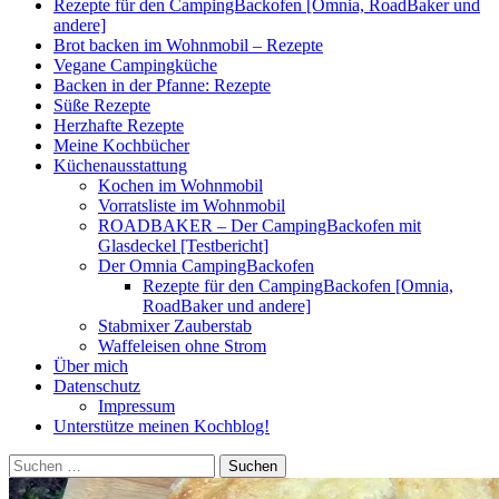
Rezepte für den CampingBackofen [Omnia, RoadBaker und
andere]
Brot backen im Wohnmobil – Rezepte
Vegane Campingküche
Backen in der Pfanne: Rezepte
Süße Rezepte
Herzhafte Rezepte
Meine Kochbücher
Küchenausstattung
Kochen im Wohnmobil
Vorratsliste im Wohnmobil
ROADBAKER – Der CampingBackofen mit
Glasdeckel [Testbericht]
Der Omnia CampingBackofen
Rezepte für den CampingBackofen [Omnia,
RoadBaker und andere]
Stabmixer Zauberstab
Waffeleisen ohne Strom
Über mich
Datenschutz
Impressum
Unterstütze meinen Kochblog!
Suchen
nach: