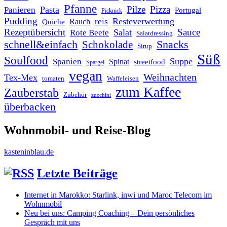
Pfanne
Pilze
Pizza
Pasta
Panieren
Portugal
Picknick
Pudding
Resteverwertung
reis
Rauch
Quiche
Rezeptübersicht
Sauce
Salat
Rote Beete
Salatdressing
schnell&einfach
Snacks
Schokolade
Sirup
Süß
Soulfood
Suppe
Spanien
Spinat
streetfood
Spargel
vegan
Weihnachten
Tex-Mex
tomaten
Waffeleisen
zum Kaffee
Zauberstab
Zubehör
zucchini
überbacken
Wohnmobil- und Reise-Blog
kasteninblau.de
Letzte Beiträge
Internet in Marokko: Starlink, inwi und Maroc Telecom im
Wohnmobil
Neu bei uns: Camping Coaching – Dein persönliches
Gespräch mit uns