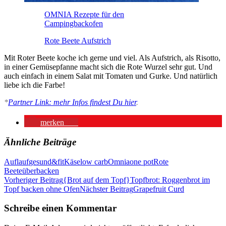
OMNIA Rezepte für den
Campingbackofen
Rote Beete Aufstrich
Mit Roter Beete koche ich gerne und viel. Als Aufstrich, als Risotto,
in einer Gemüsepfanne macht sich die Rote Wurzel sehr gut. Und
auch einfach in einem Salat mit Tomaten und Gurke. Und natürlich
liebe ich die Farbe!
*
Partner Link: mehr Infos findest Du hier
.
merken
91
Ähnliche Beiträge
Auflauf
gesund&fit
Käse
low carb
Omnia
one pot
Rote
Beete
überbacken
Beitragsnavigation
Vorheriger Beitrag
{Brot auf dem Topf}Topfbrot: Roggenbrot im
Topf backen ohne Ofen
Nächster Beitrag
Grapefruit Curd
Schreibe einen Kommentar