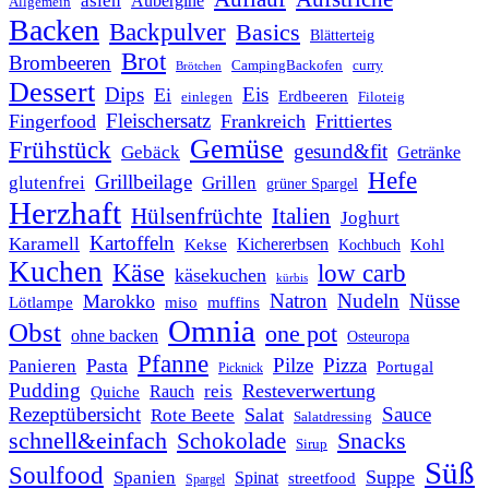
asien
Aubergine
Allgemein
Backen
Backpulver
Basics
Blätterteig
Brot
Brombeeren
CampingBackofen
curry
Brötchen
Dessert
Dips
Eis
Ei
Erdbeeren
einlegen
Filoteig
Fleischersatz
Fingerfood
Frankreich
Frittiertes
Gemüse
Frühstück
gesund&fit
Gebäck
Getränke
Hefe
Grillbeilage
glutenfrei
Grillen
grüner Spargel
Herzhaft
Italien
Hülsenfrüchte
Joghurt
Kartoffeln
Karamell
Kichererbsen
Kohl
Kekse
Kochbuch
Kuchen
Käse
low carb
käsekuchen
kürbis
Natron
Nudeln
Nüsse
Marokko
Lötlampe
miso
muffins
Omnia
Obst
one pot
ohne backen
Osteuropa
Pfanne
Pilze
Pizza
Pasta
Panieren
Portugal
Picknick
Pudding
Resteverwertung
reis
Rauch
Quiche
Rezeptübersicht
Sauce
Salat
Rote Beete
Salatdressing
schnell&einfach
Snacks
Schokolade
Sirup
Süß
Soulfood
Suppe
Spanien
Spinat
streetfood
Spargel