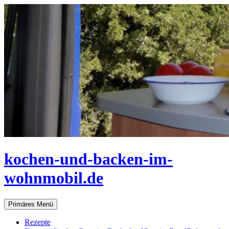
Zum
Inhalt
springen
kochen-und-backen-im-
wohnmobil.de
Suchen
Primäres Menü
Rezepte