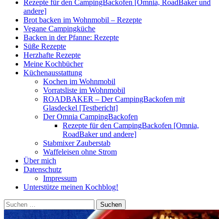
Rezepte für den CampingBackofen [Omnia, RoadBaker und
andere]
Brot backen im Wohnmobil – Rezepte
Vegane Campingküche
Backen in der Pfanne: Rezepte
Süße Rezepte
Herzhafte Rezepte
Meine Kochbücher
Küchenausstattung
Kochen im Wohnmobil
Vorratsliste im Wohnmobil
ROADBAKER – Der CampingBackofen mit
Glasdeckel [Testbericht]
Der Omnia CampingBackofen
Rezepte für den CampingBackofen [Omnia,
RoadBaker und andere]
Stabmixer Zauberstab
Waffeleisen ohne Strom
Über mich
Datenschutz
Impressum
Unterstütze meinen Kochblog!
Suchen
nach: