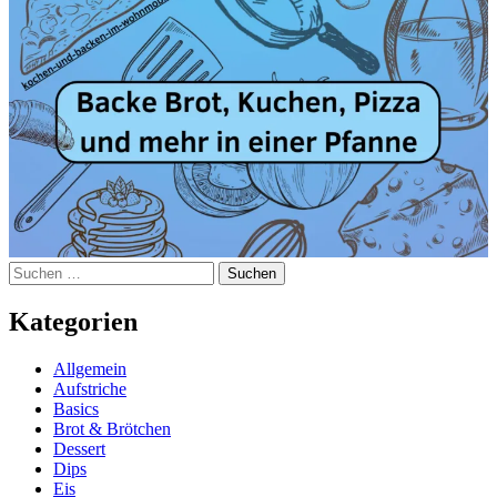
Suchen
nach:
Kategorien
Allgemein
Aufstriche
Basics
Brot & Brötchen
Dessert
Dips
Eis