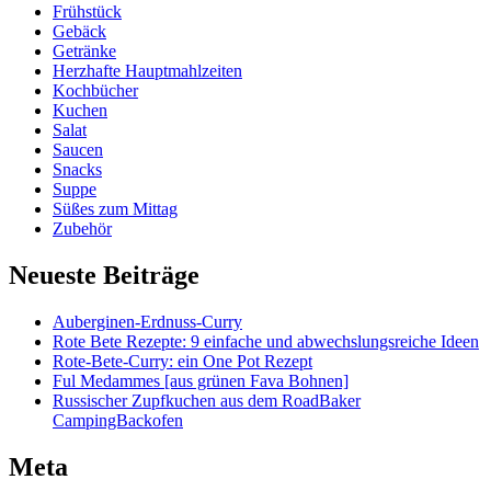
Frühstück
Gebäck
Getränke
Herzhafte Hauptmahlzeiten
Kochbücher
Kuchen
Salat
Saucen
Snacks
Suppe
Süßes zum Mittag
Zubehör
Neueste Beiträge
Auberginen-Erdnuss-Curry
Rote Bete Rezepte: 9 einfache und abwechslungsreiche Ideen
Rote-Bete-Curry: ein One Pot Rezept
Ful Medammes [aus grünen Fava Bohnen]
Russischer Zupfkuchen aus dem RoadBaker
CampingBackofen
Meta