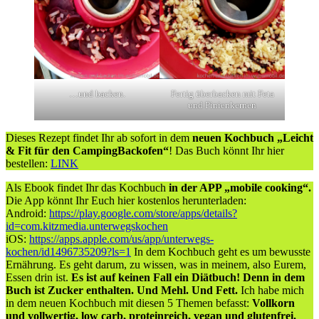
…und backen.
Fertig überbacken mit Feta
und Pinienkernen
Dieses Rezept findet Ihr ab sofort in dem
neuen Kochbuch „Leicht
& Fit für den CampingBackofen“
! Das Buch könnt Ihr hier
bestellen:
LINK
Als Ebook findet Ihr das Kochbuch
in der APP „mobile cooking“.
Die App könnt Ihr Euch hier kostenlos herunterladen:
Android:
https://play.google.com/store/apps/details?
id=com.kitzmedia.unterwegskochen
iOS:
https://apps.apple.com/us/app/unterwegs-
kochen/id1496735209?ls=1
In dem Kochbuch geht es um bewusste
Ernährung. Es geht darum, zu wissen, was in meinem, also Eurem,
Essen drin ist.
Es ist auf keinen Fall ein Diätbuch! Denn in dem
Buch ist Zucker enthalten. Und Mehl. Und Fett.
Ich habe mich
in dem neuen Kochbuch mit diesen 5 Themen befasst:
Vollkorn
und vollwertig, low carb, proteinreich, vegan und glutenfrei.