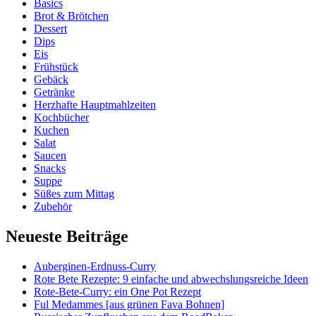
Basics
Brot & Brötchen
Dessert
Dips
Eis
Frühstück
Gebäck
Getränke
Herzhafte Hauptmahlzeiten
Kochbücher
Kuchen
Salat
Saucen
Snacks
Suppe
Süßes zum Mittag
Zubehör
Neueste Beiträge
Auberginen-Erdnuss-Curry
Rote Bete Rezepte: 9 einfache und abwechslungsreiche Ideen
Rote-Bete-Curry: ein One Pot Rezept
Ful Medammes [aus grünen Fava Bohnen]