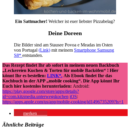
Ein Sattmacher!
Welcher ist euer liebster Pizzabelag?
Deine Doreen
Die Bilder sind am Stausee Povoa e Meadas im Osten
von Portugal
(Link)
mit meinem
Smartphone Samsung
S8*
entstanden.
Das Rezept findet Ihr ab sofort in meinem neuen Backbuch
„Leckereien Kuchen & Torten für mobile Backöfen“ ! Hier
könnt Ihr es bestellen:
LINK*.
Als Ebook findet Ihr das
Kochbuch in der APP „mobile cooking“. Die App könnt Ihr
Euch hier kostenlos herunterladen:
Android:
https://play.google.com/store/apps/details?
id=com.kitzmedia.unterwegskochen
iOS
:
https://apps.apple.com/us/app/mobile-cooking/id1496735209?ls=1
merken
738
Ähnliche Beiträge