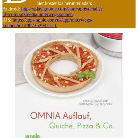
hier kostenlos herunterladen:
Android:
https://play.google.com/store/apps/details?
id=com.kitzmedia.unterwegskochen
iOS:
https://apps.apple.com/us/app/unterwegs-
kochen/id1496735209?ls=1