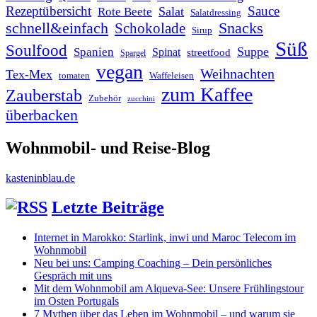
Rezeptübersicht
Sauce
Salat
Rote Beete
Salatdressing
schnell&einfach
Snacks
Schokolade
Sirup
Süß
Soulfood
Suppe
Spanien
Spinat
streetfood
Spargel
vegan
Weihnachten
Tex-Mex
tomaten
Waffeleisen
zum Kaffee
Zauberstab
Zubehör
zucchini
überbacken
Wohnmobil- und Reise-Blog
kasteninblau.de
Letzte Beiträge
Internet in Marokko: Starlink, inwi und Maroc Telecom im
Wohnmobil
Neu bei uns: Camping Coaching – Dein persönliches
Gespräch mit uns
Mit dem Wohnmobil am Alqueva-See: Unsere Frühlingstour
im Osten Portugals
7 Mythen über das Leben im Wohnmobil – und warum sie