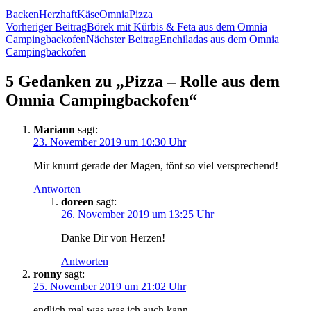
Backen
Herzhaft
Käse
Omnia
Pizza
Beitragsnavigation
Vorheriger Beitrag
Börek mit Kürbis & Feta aus dem Omnia
Campingbackofen
Nächster Beitrag
Enchiladas aus dem Omnia
Campingbackofen
5 Gedanken zu „Pizza – Rolle aus dem
Omnia Campingbackofen“
Mariann
sagt:
23. November 2019 um 10:30 Uhr
Mir knurrt gerade der Magen, tönt so viel versprechend!
Antworten
doreen
sagt:
26. November 2019 um 13:25 Uhr
Danke Dir von Herzen!
Antworten
ronny
sagt:
25. November 2019 um 21:02 Uhr
endlich mal was was ich auch kann