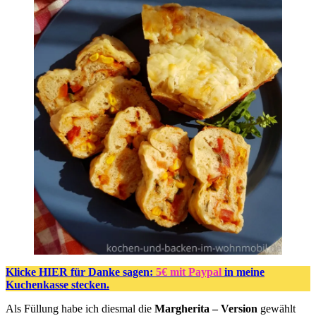
Klicke HIER für Danke sagen:
5€ mit Paypal
in meine
Kuchenkasse stecken.
Als Füllung habe ich diesmal die
Margherita – Version
gewählt