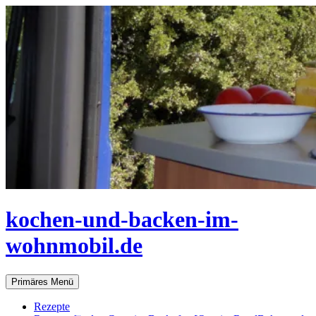
Zum
Inhalt
springen
kochen-und-backen-im-
wohnmobil.de
Suchen
Primäres Menü
Rezepte