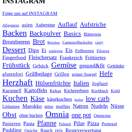
INSTAGRAM
Folge uns auf INSTAGRAM
Auflauf
Aufstriche
asien
Aubergine
Allgemein
Backen
Backpulver
Basics
Blätterteig
Brot
Brombeeren
CampingBackofen
curry
Brötchen
Dessert
Dips
Eis
Ei
Erdbeeren
einlegen
Filoteig
Fleischersatz
Fingerfood
Frankreich
Frittiertes
Gemüse
Frühstück
gesund&fit
Gebäck
Getränke
Hefe
Grillbeilage
glutenfrei
Grillen
grüner Spargel
Herzhaft
Italien
Hülsenfrüchte
Joghurt
Kartoffeln
Karamell
Kichererbsen
Kohl
Kekse
Kochbuch
Kuchen
Käse
low carb
käsekuchen
kürbis
Natron
Nudeln
Nüsse
Marokko
Lötlampe
miso
muffins
Omnia
Obst
one pot
ohne backen
Osteuropa
Pfanne
Pilze
Pizza
Pasta
Panieren
Portugal
Picknick
Pudding
Resteverwertung
reis
Rauch
Quiche