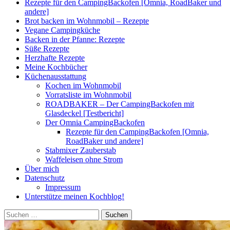
Rezepte für den CampingBackofen [Omnia, RoadBaker und
andere]
Brot backen im Wohnmobil – Rezepte
Vegane Campingküche
Backen in der Pfanne: Rezepte
Süße Rezepte
Herzhafte Rezepte
Meine Kochbücher
Küchenausstattung
Kochen im Wohnmobil
Vorratsliste im Wohnmobil
ROADBAKER – Der CampingBackofen mit
Glasdeckel [Testbericht]
Der Omnia CampingBackofen
Rezepte für den CampingBackofen [Omnia,
RoadBaker und andere]
Stabmixer Zauberstab
Waffeleisen ohne Strom
Über mich
Datenschutz
Impressum
Unterstütze meinen Kochblog!
Suchen
nach: