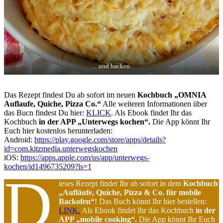
…und backen.
Das Rezept findest Du ab sofort im neuen
Kochbuch „OMNIA
Auflaufe, Quiche, Pizza Co.“
Alle weiteren Informationen über
das Bucn findest Du hier:
KLICK
. Als Ebook findet Ihr das
Kochbuch
in der APP „Unterwegs kochen“.
Die App könnt Ihr
Euch hier kostenlos herunterladen:
Android:
https://play.google.com/store/apps/details?
id=com.kitzmedia.unterwegskochen
iOS:
https://apps.apple.com/us/app/unterwegs-
kochen/id1496735209?ls=1
D
ieses Rezept findet Ihr ab sofort in dem
Kochbuch
„Aufläufe, Quiche, Pizza & Co. für mobile
Backofen“
! Das Buch könnt Ihr hier bestellen:
LINK.
Als Ebook findet Ihr das Kochbuch
in der
APP „mobile cooking“.
Die App könnt Ihr Euch