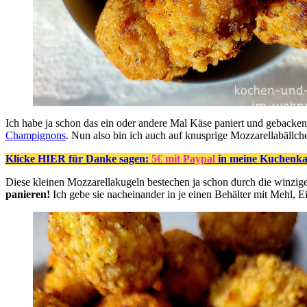
Ich habe ja schon das ein oder andere Mal Käse paniert und gebacken
Champignons
. Nun also bin ich auch auf knusprige Mozzarellabällch
Klicke HIER für Danke sagen:
5€ mit Paypal
in meine Kuchenkas
Diese kleinen Mozzarellakugeln bestechen ja schon durch die winzi
panieren!
Ich gebe sie nacheinander in je einen Behälter mit Mehl, E