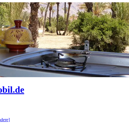
bil.de
dere]