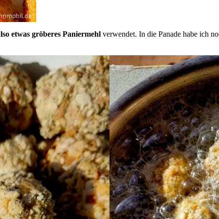
lso etwas gröberes Paniermehl
verwendet. In die Panade habe ich n