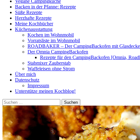
Vegane Campingküche
Backen in der Pfanne: Rezepte
Süße Rezepte
Herzhafte Rezepte
Meine Kochbücher
Küchenausstattung
Kochen im Wohnmobil
Vorratsliste im Wohnmobil
ROADBAKER – Der CampingBackofen mit Glasdeckel [
Der Omnia CampingBackofen
Rezepte für den CampingBackofen [Omnia, Road
Stabmixer Zauberstab
Waffeleisen ohne Strom
Über mich
Datenschutz
Impressum
Unterstütze meinen Kochblog!
Suchen
nach: