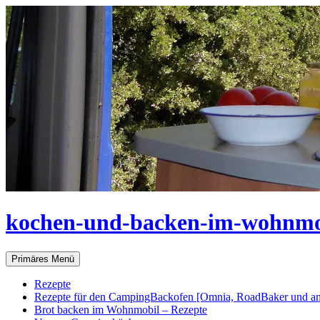
Zum
Inhalt
springen
kochen-und-backen-im-wohnmo
Suchen
Primäres Menü
Rezepte
Rezepte für den CampingBackofen [Omnia, RoadBaker und an
Brot backen im Wohnmobil – Rezepte