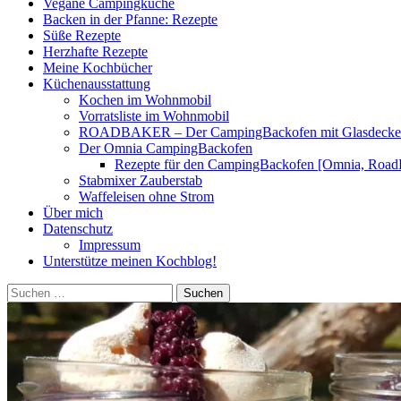
Vegane Campingküche
Backen in der Pfanne: Rezepte
Süße Rezepte
Herzhafte Rezepte
Meine Kochbücher
Küchenausstattung
Kochen im Wohnmobil
Vorratsliste im Wohnmobil
ROADBAKER – Der CampingBackofen mit Glasdeckel [
Der Omnia CampingBackofen
Rezepte für den CampingBackofen [Omnia, Road
Stabmixer Zauberstab
Waffeleisen ohne Strom
Über mich
Datenschutz
Impressum
Unterstütze meinen Kochblog!
Suchen
nach: