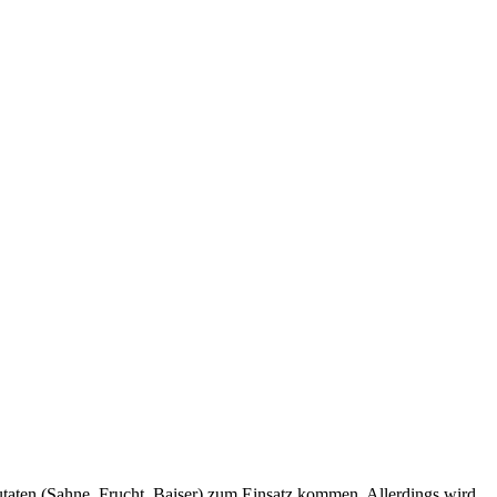
utaten (Sahne, Frucht, Baiser) zum Einsatz kommen. Allerdings wird