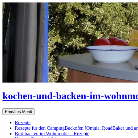
Zum
Inhalt
springen
kochen-und-backen-im-wohnmo
Suchen
Primäres Menü
Rezepte
Rezepte für den CampingBackofen [Omnia, RoadBaker und an
Brot backen im Wohnmobil – Rezepte