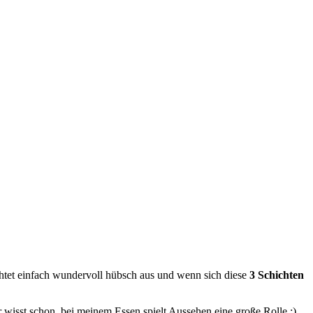
chtet einfach wundervoll hübsch aus und wenn sich diese
3 Schichten
 wisst schon, bei meinem Essen spielt Aussehen eine große Rolle ;).