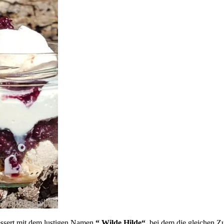
ssert mit dem lustigen Namen
“ Wilde Hilde“
, bei dem die gleichen Z