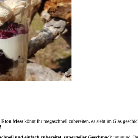
.
Eton Mess
könnt Ihr megaschnell zubereiten, es sieht im Glas geschi
!
schnell und einfach zubereitet, supergeiler Geschmack
uuuuund, Ihr