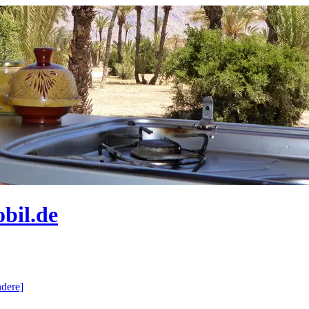
bil.de
dere]