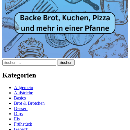
Suchen
nach:
Kategorien
Allgemein
Aufstriche
Basics
Brot & Brötchen
Dessert
Dips
Eis
Frühstück
Gebäck