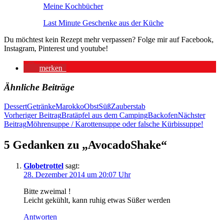
Meine Kochbücher
Last Minute Geschenke aus der Küche
Du möchtest kein Rezept mehr verpassen? Folge mir auf Facebook,
Instagram, Pinterest und youtube!
merken
Ähnliche Beiträge
Dessert
Getränke
Marokko
Obst
Süß
Zauberstab
Beitragsnavigation
Vorheriger Beitrag
Bratäpfel aus dem CampingBackofen
Nächster
Beitrag
Möhrensuppe / Karottensuppe oder falsche Kürbissuppe!
5 Gedanken zu „AvocadoShake“
Globetrottel
sagt:
28. Dezember 2014 um 20:07 Uhr
Bitte zweimal !
Leicht gekühlt, kann ruhig etwas Süßer werden
Antworten