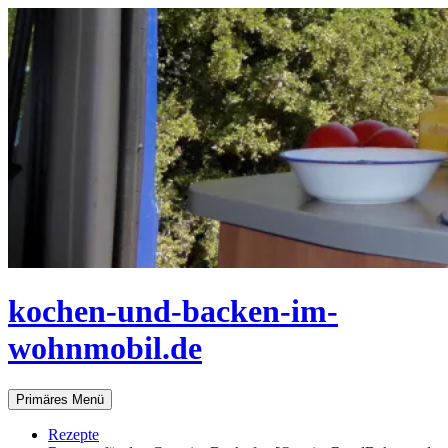
Zum
Inhalt
springen
kochen-und-backen-im-
wohnmobil.de
Suchen
Primäres Menü
Rezepte