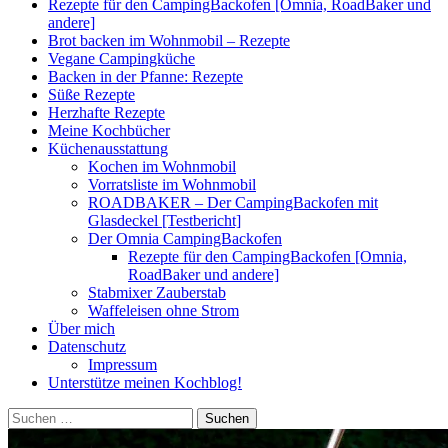
Rezepte für den CampingBackofen [Omnia, RoadBaker und
andere]
Brot backen im Wohnmobil – Rezepte
Vegane Campingküche
Backen in der Pfanne: Rezepte
Süße Rezepte
Herzhafte Rezepte
Meine Kochbücher
Küchenausstattung
Kochen im Wohnmobil
Vorratsliste im Wohnmobil
ROADBAKER – Der CampingBackofen mit
Glasdeckel [Testbericht]
Der Omnia CampingBackofen
Rezepte für den CampingBackofen [Omnia,
RoadBaker und andere]
Stabmixer Zauberstab
Waffeleisen ohne Strom
Über mich
Datenschutz
Impressum
Unterstütze meinen Kochblog!
Suchen
nach: