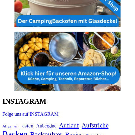
INSTAGRAM
Folge uns auf INSTAGRAM
Auflauf
Aufstriche
asien
Aubergine
Allgemein
Backen
Backpulver
Basics