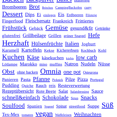
Blätterteig
Brot
Brombeeren
CampingBackofen
curry
Brötchen
Dessert
Dips
Eis
Ei
Erdbeeren
einlegen
Filoteig
Fleischersatz
Fingerfood
Frankreich
Frittiertes
Gemüse
Frühstück
gesund&fit
Gebäck
Getränke
Hefe
Grillbeilage
glutenfrei
Grillen
grüner Spargel
Herzhaft
Italien
Hülsenfrüchte
Joghurt
Kartoffeln
Karamell
Kichererbsen
Kohl
Kekse
Kochbuch
Kuchen
Käse
low carb
käsekuchen
kürbis
Natron
Nudeln
Nüsse
Marokko
Lötlampe
miso
muffins
Omnia
Obst
one pot
ohne backen
Osteuropa
Pfanne
Pilze
Pizza
Pasta
Panieren
Portugal
Picknick
Pudding
Resteverwertung
reis
Rauch
Quiche
Rezeptübersicht
Sauce
Salat
Rote Beete
Salatdressing
schnell&einfach
Snacks
Schokolade
Sirup
Süß
Soulfood
Suppe
Spanien
Spinat
streetfood
Spargel
vegan
Weihnachten
Tex-Mex
tomaten
Waffeleisen