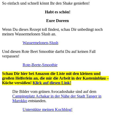
So einfach und schnell könnt Ihr den Shake genießen!
Habt es schön!
Eure Doreen
Wenn Du dieses Rezept toll findest, schau Dir unbedingt noch
meinen Wassermelonen Slush an.
Wassermelonen-Slush
Und diesen Rote Beet Smoothie darfst Du auf keinen Fall
verpassen!
Rote-Beete-Smoothie
Schau Dir hier bei Amazon die Liste mit den kleinen und
großen Helferlein an, die mir die Arbeit in der Kasteninblau –
Küche versüßen!
Klick auf diesen Link!
Die Bilder vom grünen Avocadoshake sind auf dem
Campingplatz Achakar in der Nähe der Stadt Tanger in
Marokko
entstanden.
Unterstütze meinen Kochblog!