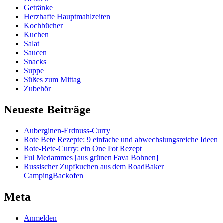
Getränke
Herzhafte Hauptmahlzeiten
Kochbücher
Kuchen
Salat
Saucen
Snacks
Suppe
Süßes zum Mittag
Zubehör
Neueste Beiträge
Auberginen-Erdnuss-Curry
Rote Bete Rezepte: 9 einfache und abwechslungsreiche Ideen
Rote-Bete-Curry: ein One Pot Rezept
Ful Medammes [aus grünen Fava Bohnen]
Russischer Zupfkuchen aus dem RoadBaker
CampingBackofen
Meta
Anmelden