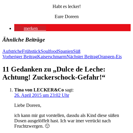
Habt es lecker!
Eure Doreen
merken
57
Ähnliche Beiträge
Aufstriche
Frühstück
Soulfood
Spanien
Süß
Beitragsnavigation
Vorheriger Beitrag
Kaiserschmarrn
Nächster Beitrag
Orangen-Eis
11 Gedanken zu „Dulce de Leche:
Achtung! Zuckerschock-Gefahr!“
Tina von LECKER&Co
sagt:
26. April 2015 um 23:02 Uhr
Liebe Doreen,
ich kann mir gut vorstellen, dassdu als Kind diese süßen
Dosen ausgelöffelt hast. Ich war imer verrückt nach
Fruchtzwergen. 🙂