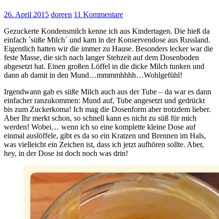
26. April 2015
doreen
11 Kommentare
Gezuckerte Kondensmilch kenne ich aus Kindertagen. Die hieß da
einfach ´süße Milch´ und kam in der Konservendose aus Russland.
Eigentlich hatten wir die immer zu Hause. Besonders lecker war die
feste Masse, die sich nach langer Stehzeit auf dem Dosenboden
abgesetzt hat. Einen großen Löffel in die dicke Milch tunken und
dann ab damit in den Mund…mmmmhhhh…Wohlgefühl!
Irgendwann gab es süße Milch auch aus der Tube – da war es dann
einfacher ranzukommen: Mund auf, Tube angesetzt und gedrückt
bis zum Zuckerkoma! Ich mag die Dosenform aber trotzdem lieber.
Aber Ihr merkt schon, so schnell kann es nicht zu süß für mich
werden! Wobei… wenn ich so eine komplette kleine Dose auf
einmal auslöffele, gibt es da so ein Kratzen und Brennen im Hals,
was vielleicht ein Zeichen ist, dass ich jetzt aufhören sollte. Aber,
hey, in der Dose ist doch noch was drin!