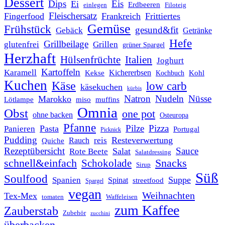
Dessert
Dips
Eis
Ei
Erdbeeren
einlegen
Filoteig
Fleischersatz
Fingerfood
Frankreich
Frittiertes
Gemüse
Frühstück
gesund&fit
Gebäck
Getränke
Hefe
Grillbeilage
glutenfrei
Grillen
grüner Spargel
Herzhaft
Italien
Hülsenfrüchte
Joghurt
Kartoffeln
Karamell
Kichererbsen
Kohl
Kekse
Kochbuch
Kuchen
Käse
low carb
käsekuchen
kürbis
Natron
Nudeln
Nüsse
Marokko
Lötlampe
miso
muffins
Omnia
Obst
one pot
ohne backen
Osteuropa
Pfanne
Pilze
Pizza
Pasta
Panieren
Portugal
Picknick
Pudding
Resteverwertung
reis
Rauch
Quiche
Rezeptübersicht
Sauce
Salat
Rote Beete
Salatdressing
schnell&einfach
Snacks
Schokolade
Sirup
Süß
Soulfood
Suppe
Spanien
Spinat
streetfood
Spargel
vegan
Weihnachten
Tex-Mex
tomaten
Waffeleisen
zum Kaffee
Zauberstab
Zubehör
zucchini
überbacken