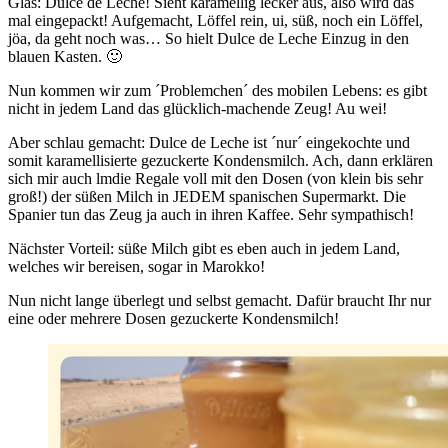
Glas: Dulce de Leche! Sieht karamellig lecker aus, also wird das
mal eingepackt! Aufgemacht, Löffel rein, ui, süß, noch ein Löffel,
jöa, da geht noch was… So hielt Dulce de Leche Einzug in den
blauen Kasten. 🙂
Nun kommen wir zum ´Problemchen´ des mobilen Lebens: es gibt
nicht in jedem Land das glücklich-machende Zeug! Au wei!
Aber schlau gemacht: Dulce de Leche ist ´nur´ eingekochte und
somit karamellisierte gezuckerte Kondensmilch. Ach, dann erklären
sich mir auch lmdie Regale voll mit den Dosen (von klein bis sehr
groß!) der süßen Milch in JEDEM spanischen Supermarkt. Die
Spanier tun das Zeug ja auch in ihren Kaffee. Sehr sympathisch!
Nächster Vorteil: süße Milch gibt es eben auch in jedem Land,
welches wir bereisen, sogar in Marokko!
Nun nicht lange überlegt und selbst gemacht. Dafür braucht Ihr nur
eine oder mehrere Dosen gezuckerte Kondensmilch!