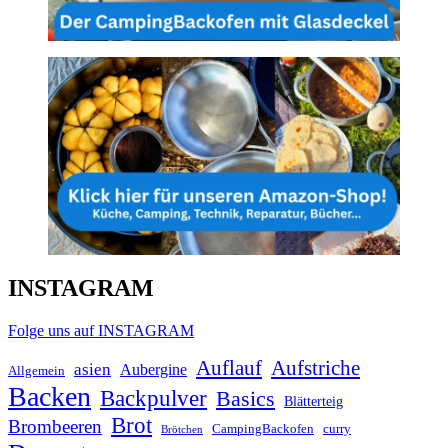
INSTAGRAM
Folge uns auf INSTAGRAM
Auflauf
Aufstriche
asien
Aubergine
Allgemein
Backen
Backpulver
Basics
Blätterteig
Brot
Brombeeren
CampingBackofen
curry
Brötchen