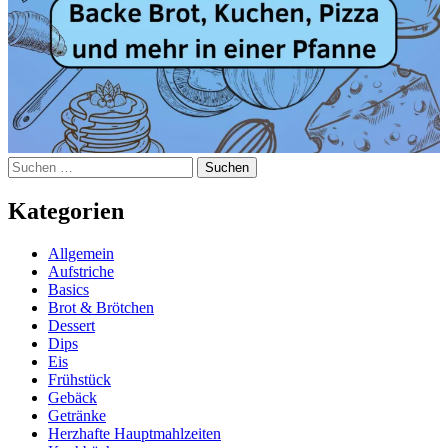
Suchen
nach:
Kategorien
Allgemein
Aufstriche
Basics
Brot & Brötchen
Dessert
Dips
Eis
Frühstück
Gebäck
Getränke
Herzhafte Hauptmahlzeiten