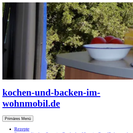
Zum
Inhalt
springen
kochen-und-backen-im-
wohnmobil.de
Suchen
Primäres Menü
Rezepte