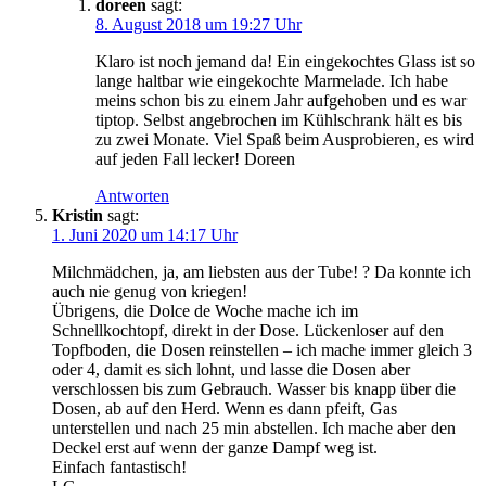
doreen
sagt:
8. August 2018 um 19:27 Uhr
Klaro ist noch jemand da! Ein eingekochtes Glass ist so
lange haltbar wie eingekochte Marmelade. Ich habe
meins schon bis zu einem Jahr aufgehoben und es war
tiptop. Selbst angebrochen im Kühlschrank hält es bis
zu zwei Monate. Viel Spaß beim Ausprobieren, es wird
auf jeden Fall lecker! Doreen
Antworten
Kristin
sagt:
1. Juni 2020 um 14:17 Uhr
Milchmädchen, ja, am liebsten aus der Tube! ? Da konnte ich
auch nie genug von kriegen!
Übrigens, die Dolce de Woche mache ich im
Schnellkochtopf, direkt in der Dose. Lückenloser auf den
Topfboden, die Dosen reinstellen – ich mache immer gleich 3
oder 4, damit es sich lohnt, und lasse die Dosen aber
verschlossen bis zum Gebrauch. Wasser bis knapp über die
Dosen, ab auf den Herd. Wenn es dann pfeift, Gas
unterstellen und nach 25 min abstellen. Ich mache aber den
Deckel erst auf wenn der ganze Dampf weg ist.
Einfach fantastisch!