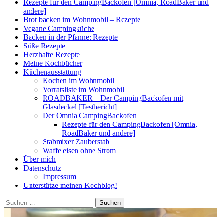
Rezepte für den CampingBackofen [Omnia, RoadBaker und
andere]
Brot backen im Wohnmobil – Rezepte
Vegane Campingküche
Backen in der Pfanne: Rezepte
Süße Rezepte
Herzhafte Rezepte
Meine Kochbücher
Küchenausstattung
Kochen im Wohnmobil
Vorratsliste im Wohnmobil
ROADBAKER – Der CampingBackofen mit
Glasdeckel [Testbericht]
Der Omnia CampingBackofen
Rezepte für den CampingBackofen [Omnia,
RoadBaker und andere]
Stabmixer Zauberstab
Waffeleisen ohne Strom
Über mich
Datenschutz
Impressum
Unterstütze meinen Kochblog!
Suchen
nach: