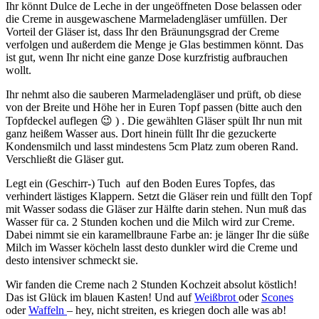
Ihr könnt Dulce de Leche in der ungeöffneten Dose belassen oder
die Creme in ausgewaschene Marmeladengläser umfüllen. Der
Vorteil der Gläser ist, dass Ihr den Bräunungsgrad der Creme
verfolgen und außerdem die Menge je Glas bestimmen könnt. Das
ist gut, wenn Ihr nicht eine ganze Dose kurzfristig aufbrauchen
wollt.
Ihr nehmt also die sauberen Marmeladengläser und prüft, ob diese
von der Breite und Höhe her in Euren Topf passen (bitte auch den
Topfdeckel auflegen 😉 ) . Die gewählten Gläser spült Ihr nun mit
ganz heißem Wasser aus. Dort hinein füllt Ihr die gezuckerte
Kondensmilch und lasst mindestens 5cm Platz zum oberen Rand.
Verschließt die Gläser gut.
Legt ein (Geschirr-) Tuch auf den Boden Eures Topfes, das
verhindert lästiges Klappern. Setzt die Gläser rein und füllt den Topf
mit Wasser sodass die Gläser zur Hälfte darin stehen. Nun muß das
Wasser für ca. 2 Stunden kochen und die Milch wird zur Creme.
Dabei nimmt sie ein karamellbraune Farbe an: je länger Ihr die süße
Milch im Wasser köcheln lasst desto dunkler wird die Creme und
desto intensiver schmeckt sie.
Wir fanden die Creme nach 2 Stunden Kochzeit absolut köstlich!
Das ist Glück im blauen Kasten! Und auf
Weißbrot
oder
Scones
oder
Waffeln
– hey, nicht streiten, es kriegen doch alle was ab!