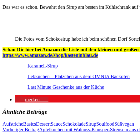
Das war es schon. Bewahrt den Sirup am besten im Kühlschrank auf un
Die Fotos vom Schokosirup habe ich beim schönen Dorf Sortel
Schau Dir hier bei Amazon die Liste mit den kleinen und großen 
https://www.amazon.de/shop/kasteninblau.de
Karamell-Sirup
Lebkuchen – Plätzchen aus dem OMNIA Backofen
Last Minute Geschenke aus der Küche
merken
47
Ähnliche Beiträge
Aufstriche
Basics
Dessert
Sauce
Schokolade
Sirup
Soulfood
Süß
vegan
Beitragsnavigation
Vorheriger Beitrag
Apfelkuchen mit Walnuss-Knusper-Streuseln aus