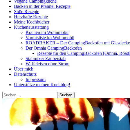
Vegane Campingküche
Backen in der Pfanne: Rezepte
Süße Rezepte
Herzhafte Rezepte
Meine Kochbücher
Küchenausstattung
Kochen im Wohnmobil
Vorratsliste im Wohnmobil
ROADBAKER – Der CampingBackofen mit Glasdeckel [
Der Omnia CampingBackofen
Rezepte für den CampingBackofen [Omnia, Road
Stabmixer Zauberstab
Waffeleisen ohne Strom
Über mich
Datenschutz
Impressum
Unterstütze meinen Kochblog!
Suchen
nach: