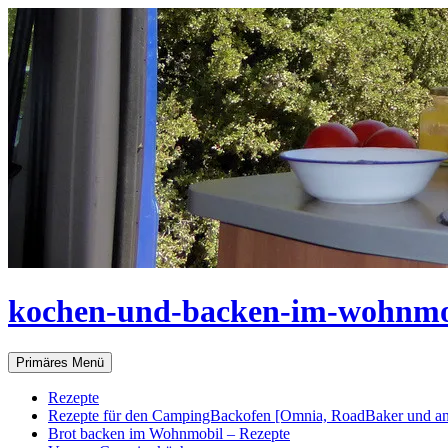
Zum
Inhalt
springen
kochen-und-backen-im-wohnmo
Suchen
Primäres Menü
Rezepte
Rezepte für den CampingBackofen [Omnia, RoadBaker und an
Brot backen im Wohnmobil – Rezepte