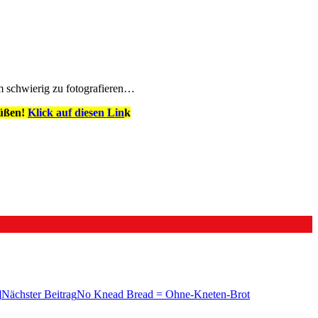
em schwierig zu fotografieren…
süßen!
Klick auf diesen Lin
k
]
Nächster Beitrag
No Knead Bread = Ohne-Kneten-Brot