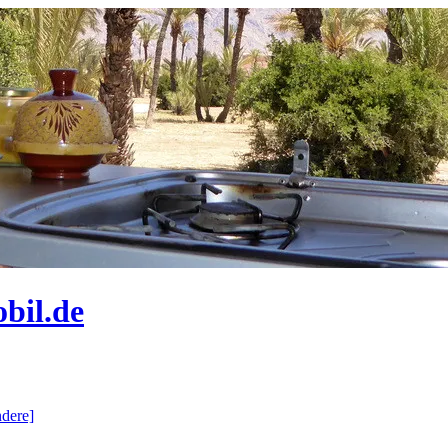
bil.de
dere]