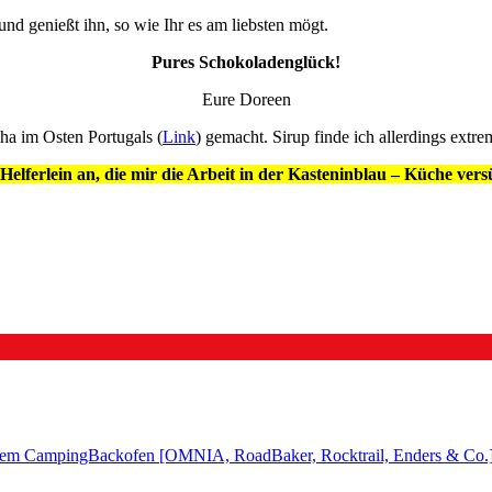
d genießt ihn, so wie Ihr es am liebsten mögt.
Pures Schokoladenglück!
Eure Doreen
ha im Osten Portugals (
Link
) gemacht. Sirup finde ich allerdings extr
Helferlein an, die mir die Arbeit in der Kasteninblau – Küche ver
 dem CampingBackofen [OMNIA, RoadBaker, Rocktrail, Enders & Co.