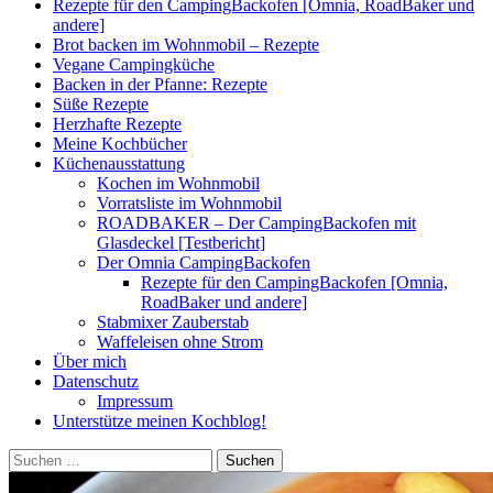
Rezepte für den CampingBackofen [Omnia, RoadBaker und
andere]
Brot backen im Wohnmobil – Rezepte
Vegane Campingküche
Backen in der Pfanne: Rezepte
Süße Rezepte
Herzhafte Rezepte
Meine Kochbücher
Küchenausstattung
Kochen im Wohnmobil
Vorratsliste im Wohnmobil
ROADBAKER – Der CampingBackofen mit
Glasdeckel [Testbericht]
Der Omnia CampingBackofen
Rezepte für den CampingBackofen [Omnia,
RoadBaker und andere]
Stabmixer Zauberstab
Waffeleisen ohne Strom
Über mich
Datenschutz
Impressum
Unterstütze meinen Kochblog!
Suchen
nach: