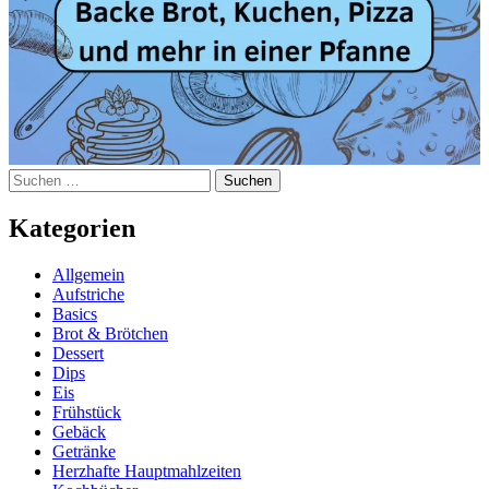
Suchen
nach:
Kategorien
Allgemein
Aufstriche
Basics
Brot & Brötchen
Dessert
Dips
Eis
Frühstück
Gebäck
Getränke
Herzhafte Hauptmahlzeiten