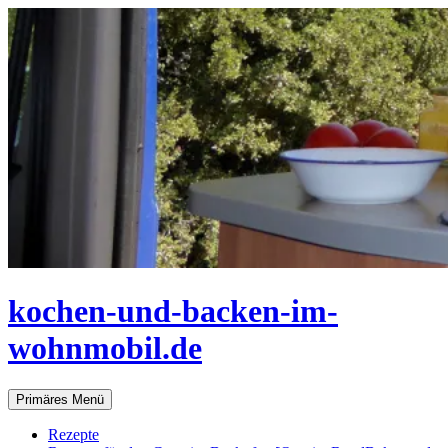
Zum
Inhalt
springen
kochen-und-backen-im-
wohnmobil.de
Suchen
Primäres Menü
Rezepte