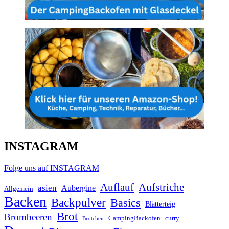
INSTAGRAM
Folge uns auf INSTAGRAM
Auflauf
Aufstriche
asien
Aubergine
Allgemein
Backen
Backpulver
Basics
Blätterteig
Brot
Brombeeren
CampingBackofen
curry
Brötchen