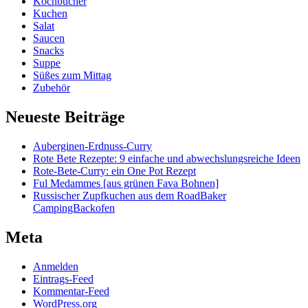
Kochbücher
Kuchen
Salat
Saucen
Snacks
Suppe
Süßes zum Mittag
Zubehör
Neueste Beiträge
Auberginen-Erdnuss-Curry
Rote Bete Rezepte: 9 einfache und abwechslungsreiche Ideen
Rote-Bete-Curry: ein One Pot Rezept
Ful Medammes [aus grünen Fava Bohnen]
Russischer Zupfkuchen aus dem RoadBaker
CampingBackofen
Meta
Anmelden
Eintrags-Feed
Kommentar-Feed
WordPress.org