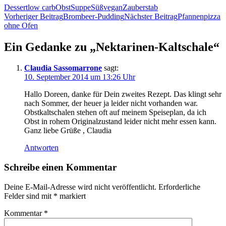
Dessert
low carb
Obst
Suppe
Süß
vegan
Zauberstab
Beitragsnavigation
Vorheriger Beitrag
Brombeer-Pudding
Nächster Beitrag
Pfannenpizza
ohne Ofen
Ein Gedanke zu „Nektarinen-Kaltschale“
Claudia Sassomarrone
sagt:
10. September 2014 um 13:26 Uhr
Hallo Doreen, danke für Dein zweites Rezept. Das klingt sehr
nach Sommer, der heuer ja leider nicht vorhanden war.
Obstkaltschalen stehen oft auf meinem Speiseplan, da ich
Obst in rohem Originalzustand leider nicht mehr essen kann.
Ganz liebe Grüße , Claudia
Antworten
Schreibe einen Kommentar
Deine E-Mail-Adresse wird nicht veröffentlicht.
Erforderliche
Felder sind mit
*
markiert
Kommentar
*