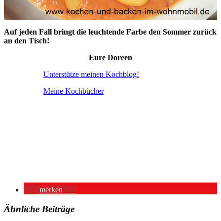
Auf jeden Fall bringt die leuchtende Farbe den Sommer zurück
an den Tisch!
Eure Doreen
Unterstütze meinen Kochblog!
Meine Kochbücher
So eine Kaltschale ist eine feine Sache: sehr lecker, sehr einfach,
sehr schnell zubereitet. Wenn es sehr warm ist, ist so eine
Fruchtsuppe eine tolle Hauptmahlzeit oder dient nach einem
üppigen Essen als leichter Nachtisch – eine feine Sache eben!So
eine Kaltschale ist eine feine Sache: sehr lecker, sehr einfach, sehr
schnell zubereitet. Wenn es sehr warm ist, ist so eine Fruchtsuppe
eine tolle Hauptmahlzeit oder dient nach einem üppigen Essen als
leichter Nachtisch – eine feine Sache eben!
merken
13
Ähnliche Beiträge