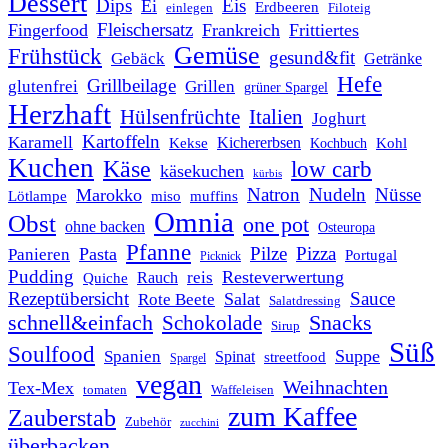
Dessert
Dips
Eis
Ei
Erdbeeren
einlegen
Filoteig
Fleischersatz
Fingerfood
Frankreich
Frittiertes
Gemüse
Frühstück
gesund&fit
Gebäck
Getränke
Hefe
Grillbeilage
glutenfrei
Grillen
grüner Spargel
Herzhaft
Italien
Hülsenfrüchte
Joghurt
Kartoffeln
Karamell
Kichererbsen
Kohl
Kekse
Kochbuch
Kuchen
Käse
low carb
käsekuchen
kürbis
Natron
Nudeln
Nüsse
Marokko
Lötlampe
miso
muffins
Omnia
Obst
one pot
ohne backen
Osteuropa
Pfanne
Pilze
Pizza
Pasta
Panieren
Portugal
Picknick
Pudding
Resteverwertung
reis
Rauch
Quiche
Rezeptübersicht
Sauce
Salat
Rote Beete
Salatdressing
schnell&einfach
Snacks
Schokolade
Sirup
Süß
Soulfood
Suppe
Spanien
Spinat
streetfood
Spargel
vegan
Weihnachten
Tex-Mex
tomaten
Waffeleisen
zum Kaffee
Zauberstab
Zubehör
zucchini
überbacken