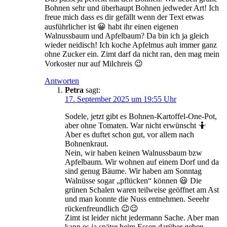
Bohnen sehr und überhaupt Bohnen jedweder Art! Ich
freue mich dass es dir gefällt wenn der Text etwas
ausführlicher ist 😀 habt ihr einen eigenen
Walnussbaum und Apfelbaum? Da bin ich ja gleich
wieder neidisch! Ich koche Apfelmus auh immer ganz
ohne Zucker ein. Zimt darf da nicht ran, den mag mein
Vorkoster nur auf Milchreis 😉
Antworten
Petra
sagt:
17. September 2025 um 19:55 Uhr
Sodele, jetzt gibt es Bohnen-Kartoffel-One-Pot,
aber ohne Tomaten. War nicht erwünscht 🤷
Aber es duftet schon gut, vor allem nach
Bohnenkraut.
Nein, wir haben keinen Walnussbaum bzw
Apfelbaum. Wir wohnen auf einem Dorf und da
sind genug Bäume. Wir haben am Sonntag
Walnüsse sogar „pflücken“ können 😃 Die
grünen Schalen waren teilweise geöffnet am Ast
und man konnte die Nuss entnehmen. Seeehr
rückenfreundlich 😉😉
Zimt ist leider nicht jedermann Sache. Aber man
kann es ja später beim Essen darüber geben.