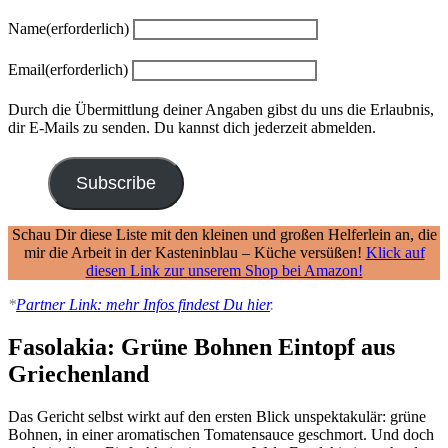
Name
(erforderlich)
Email
(erforderlich)
Durch die Übermittlung deiner Angaben gibst du uns die Erlaubnis,
dir E-Mails zu senden. Du kannst dich jederzeit abmelden.
Subscribe
Schau Dir diese Liste mit den kleinen und großen Helferlein an, die
mir die Arbeit in der Kasteninblau – Küche versüßen!
Klick auf
diesen Link zur unserem Shop bei Amazon!
*
Partner Link: mehr Infos findest Du hier
.
Fasolakia: Grüne Bohnen Eintopf aus
Griechenland
Das Gericht selbst wirkt auf den ersten Blick unspektakulär: grüne
Bohnen, in einer aromatischen Tomatensauce geschmort. Und doch