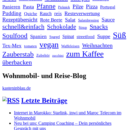
Pfanne
Pilze
Pizza
Pasta
Panieren
Portugal
Picknick
Pudding
Resteverwertung
reis
Rauch
Quiche
Rezeptübersicht
Sauce
Salat
Rote Beete
Salatdressing
schnell&einfach
Snacks
Schokolade
Sirup
Süß
Soulfood
Suppe
Spanien
Spinat
streetfood
Spargel
vegan
Weihnachten
Tex-Mex
tomaten
Waffeleisen
zum Kaffee
Zauberstab
Zubehör
zucchini
überbacken
Wohnmobil- und Reise-Blog
kasteninblau.de
Letzte Beiträge
Internet in Marokko: Starlink, inwi und Maroc Telecom im
Wohnmobil
Neu bei uns: Camping Coaching – Dein persönliches
Gespräch mit uns