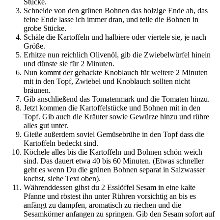
Stücke.
Schneide von den grünen Bohnen das holzige Ende ab, das
feine Ende lasse ich immer dran, und teile die Bohnen in
grobe Stücke.
Schäle die Kartoffeln und halbiere oder viertele sie, je nach
Größe.
Erhitze nun reichlich Olivenöl, gib die Zwiebelwürfel hinein
und dünste sie für 2 Minuten.
Nun kommt der gehackte Knoblauch für weitere 2 Minuten
mit in den Topf, Zwiebel und Knoblauch sollten nicht
bräunen.
Gib anschließend das Tomatenmark und die Tomaten hinzu.
Jetzt kommen die Kartoffelstücke und Bohnen mit in den
Topf. Gib auch die Kräuter sowie Gewürze hinzu und rühre
alles gut unter.
Gieße außerdem soviel Gemüsebrühe in den Topf dass die
Kartoffeln bedeckt sind.
Köchele alles bis die Kartoffeln und Bohnen schön weich
sind. Das dauert etwa 40 bis 60 Minuten. (Etwas schneller
geht es wenn Du die grünen Bohnen separat in Salzwasser
kochst, siehe Text oben).
Währenddessen gibst du 2 Esslöffel Sesam in eine kalte
Pfanne und röstest ihn unter Rühren vorsichtig an bis es
anfängt zu dampfen, aromatisch zu riechen und die
Sesamkörner anfangen zu springen. Gib den Sesam sofort auf