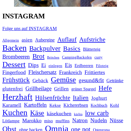
INSTAGRAM
Folge uns auf INSTAGRAM
Auflauf
Aufstriche
asien
Aubergine
Allgemein
Backen
Backpulver
Basics
Blätterteig
Brot
Brombeeren
CampingBackofen
curry
Brötchen
Dessert
Dips
Eis
Ei
Erdbeeren
einlegen
Filoteig
Fleischersatz
Fingerfood
Frankreich
Frittiertes
Gemüse
Frühstück
gesund&fit
Gebäck
Getränke
Hefe
Grillbeilage
glutenfrei
Grillen
grüner Spargel
Herzhaft
Italien
Hülsenfrüchte
Joghurt
Kartoffeln
Karamell
Kichererbsen
Kohl
Kekse
Kochbuch
Kuchen
Käse
low carb
käsekuchen
kürbis
Natron
Nudeln
Nüsse
Marokko
Lötlampe
miso
muffins
Omnia
Obst
one pot
ohne backen
Osteuropa