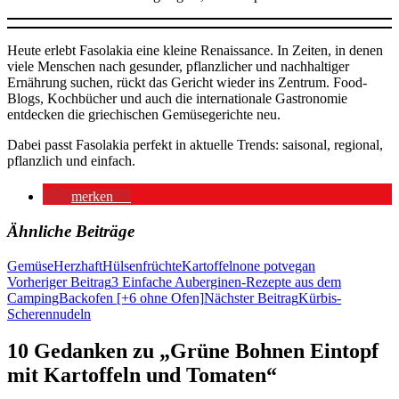
Heute erlebt Fasolakia eine kleine Renaissance. In Zeiten, in denen
viele Menschen nach gesunder, pflanzlicher und nachhaltiger
Ernährung suchen, rückt das Gericht wieder ins Zentrum. Food-
Blogs, Kochbücher und auch die internationale Gastronomie
entdecken die griechischen Gemüsegerichte neu.
Dabei passt Fasolakia perfekt in aktuelle Trends: saisonal, regional,
pflanzlich und einfach.
merken
3
Ähnliche Beiträge
Gemüse
Herzhaft
Hülsenfrüchte
Kartoffeln
one pot
vegan
Beitragsnavigation
Vorheriger Beitrag
3 Einfache Auberginen-Rezepte aus dem
CampingBackofen [+6 ohne Ofen]
Nächster Beitrag
Kürbis-
Scherennudeln
10 Gedanken zu „Grüne Bohnen Eintopf
mit Kartoffeln und Tomaten“