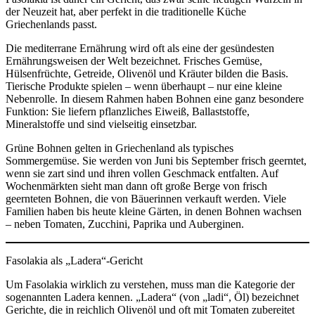
der Neuzeit hat, aber perfekt in die traditionelle Küche
Griechenlands passt.
Die mediterrane Ernährung wird oft als eine der gesündesten
Ernährungsweisen der Welt bezeichnet. Frisches Gemüse,
Hülsenfrüchte, Getreide, Olivenöl und Kräuter bilden die Basis.
Tierische Produkte spielen – wenn überhaupt – nur eine kleine
Nebenrolle. In diesem Rahmen haben Bohnen eine ganz besondere
Funktion: Sie liefern pflanzliches Eiweiß, Ballaststoffe,
Mineralstoffe und sind vielseitig einsetzbar.
Grüne Bohnen gelten in Griechenland als typisches
Sommergemüse. Sie werden von Juni bis September frisch geerntet,
wenn sie zart sind und ihren vollen Geschmack entfalten. Auf
Wochenmärkten sieht man dann oft große Berge von frisch
geernteten Bohnen, die von Bäuerinnen verkauft werden. Viele
Familien haben bis heute kleine Gärten, in denen Bohnen wachsen
– neben Tomaten, Zucchini, Paprika und Auberginen.
Fasolakia als „Ladera“-Gericht
Um Fasolakia wirklich zu verstehen, muss man die Kategorie der
sogenannten Ladera kennen. „Ladera“ (von „ladi“, Öl) bezeichnet
Gerichte, die in reichlich Olivenöl und oft mit Tomaten zubereitet