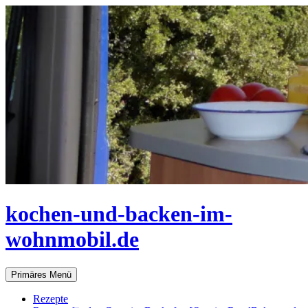
Zum
Inhalt
springen
kochen-und-backen-im-
wohnmobil.de
Suchen
Primäres Menü
Rezepte