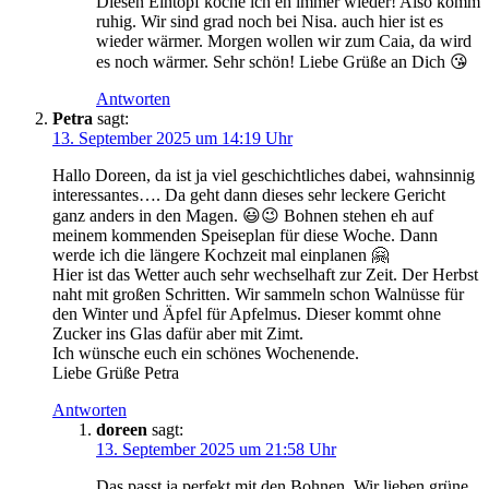
Diesen Eintopf koche ich eh immer wieder! Also komm
ruhig. Wir sind grad noch bei Nisa. auch hier ist es
wieder wärmer. Morgen wollen wir zum Caia, da wird
es noch wärmer. Sehr schön! Liebe Grüße an Dich 😘
Antworten
Petra
sagt:
13. September 2025 um 14:19 Uhr
Hallo Doreen, da ist ja viel geschichtliches dabei, wahnsinnig
interessantes…. Da geht dann dieses sehr leckere Gericht
ganz anders in den Magen. 😃😉 Bohnen stehen eh auf
meinem kommenden Speiseplan für diese Woche. Dann
werde ich die längere Kochzeit mal einplanen 🤗
Hier ist das Wetter auch sehr wechselhaft zur Zeit. Der Herbst
naht mit großen Schritten. Wir sammeln schon Walnüsse für
den Winter und Äpfel für Apfelmus. Dieser kommt ohne
Zucker ins Glas dafür aber mit Zimt.
Ich wünsche euch ein schönes Wochenende.
Liebe Grüße Petra
Antworten
doreen
sagt:
13. September 2025 um 21:58 Uhr
Das passt ja perfekt mit den Bohnen. Wir lieben grüne