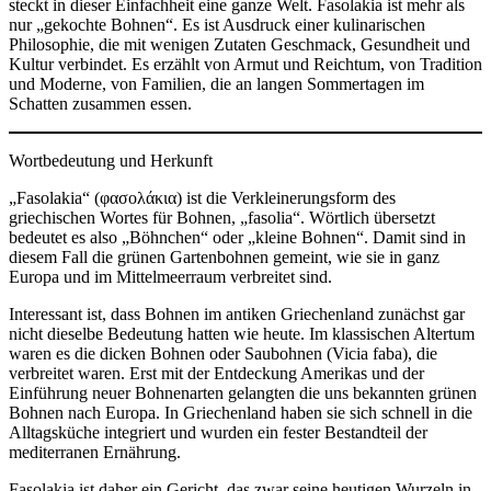
steckt in dieser Einfachheit eine ganze Welt. Fasolakia ist mehr als
nur „gekochte Bohnen“. Es ist Ausdruck einer kulinarischen
Philosophie, die mit wenigen Zutaten Geschmack, Gesundheit und
Kultur verbindet. Es erzählt von Armut und Reichtum, von Tradition
und Moderne, von Familien, die an langen Sommertagen im
Schatten zusammen essen.
Wortbedeutung und Herkunft
„Fasolakia“ (φασολάκια) ist die Verkleinerungsform des
griechischen Wortes für Bohnen, „fasolia“. Wörtlich übersetzt
bedeutet es also „Böhnchen“ oder „kleine Bohnen“. Damit sind in
diesem Fall die grünen Gartenbohnen gemeint, wie sie in ganz
Europa und im Mittelmeerraum verbreitet sind.
Interessant ist, dass Bohnen im antiken Griechenland zunächst gar
nicht dieselbe Bedeutung hatten wie heute. Im klassischen Altertum
waren es die dicken Bohnen oder Saubohnen (Vicia faba), die
verbreitet waren. Erst mit der Entdeckung Amerikas und der
Einführung neuer Bohnenarten gelangten die uns bekannten grünen
Bohnen nach Europa. In Griechenland haben sie sich schnell in die
Alltagsküche integriert und wurden ein fester Bestandteil der
mediterranen Ernährung.
Fasolakia ist daher ein Gericht, das zwar seine heutigen Wurzeln in