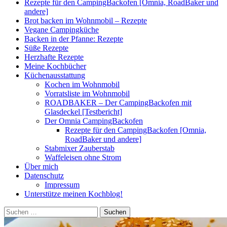
Rezepte für den CampingBackofen [Omnia, RoadBaker und
andere]
Brot backen im Wohnmobil – Rezepte
Vegane Campingküche
Backen in der Pfanne: Rezepte
Süße Rezepte
Herzhafte Rezepte
Meine Kochbücher
Küchenausstattung
Kochen im Wohnmobil
Vorratsliste im Wohnmobil
ROADBAKER – Der CampingBackofen mit
Glasdeckel [Testbericht]
Der Omnia CampingBackofen
Rezepte für den CampingBackofen [Omnia,
RoadBaker und andere]
Stabmixer Zauberstab
Waffeleisen ohne Strom
Über mich
Datenschutz
Impressum
Unterstütze meinen Kochblog!
Suchen
nach: