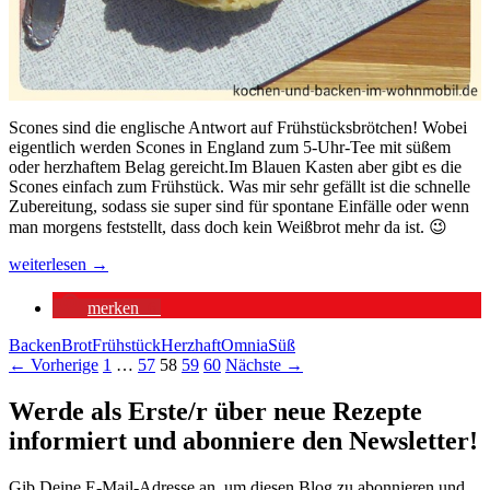
Scones sind die englische Antwort auf Frühstücksbrötchen! Wobei
eigentlich werden Scones in England zum 5-Uhr-Tee mit süßem
oder herzhaftem Belag gereicht.Im Blauen Kasten aber gibt es die
Scones einfach zum Frühstück. Was mir sehr gefällt ist die schnelle
Zubereitung, sodass sie super sind für spontane Einfälle oder wenn
man morgens feststellt, dass doch kein Weißbrot mehr da ist. 😉
Scones
weiterlesen
→
aus
dem
merken
6
OMNIA
Backen
Brot
Frühstück
Herzhaft
Omnia
Süß
Beitragsnavigation
← Vorherige
1
…
57
58
59
60
Nächste →
Werde als Erste/r über neue Rezepte
informiert und abonniere den Newsletter!
Gib Deine E-Mail-Adresse an, um diesen Blog zu abonnieren und