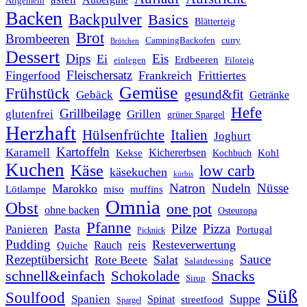
Allgemein
Backen
Backpulver
Basics
Blätterteig
Brot
Brombeeren
CampingBackofen
curry
Brötchen
Dessert
Dips
Eis
Ei
Erdbeeren
einlegen
Filoteig
Fleischersatz
Fingerfood
Frankreich
Frittiertes
Gemüse
Frühstück
gesund&fit
Gebäck
Getränke
Hefe
Grillbeilage
glutenfrei
Grillen
grüner Spargel
Herzhaft
Italien
Hülsenfrüchte
Joghurt
Kartoffeln
Karamell
Kichererbsen
Kohl
Kekse
Kochbuch
Kuchen
Käse
low carb
käsekuchen
kürbis
Natron
Nudeln
Nüsse
Marokko
Lötlampe
miso
muffins
Omnia
Obst
one pot
ohne backen
Osteuropa
Pfanne
Pilze
Pizza
Pasta
Panieren
Portugal
Picknick
Pudding
Resteverwertung
reis
Rauch
Quiche
Rezeptübersicht
Sauce
Salat
Rote Beete
Salatdressing
schnell&einfach
Snacks
Schokolade
Sirup
Süß
Soulfood
Suppe
Spanien
Spinat
streetfood
Spargel