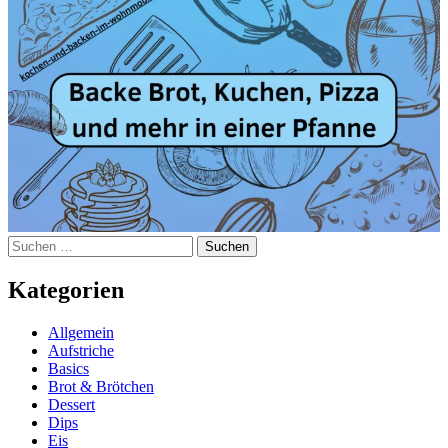
Suchen
nach:
Kategorien
Allgemein
Aufstriche
Basics
Brot & Brötchen
Dessert
Dips
Eis