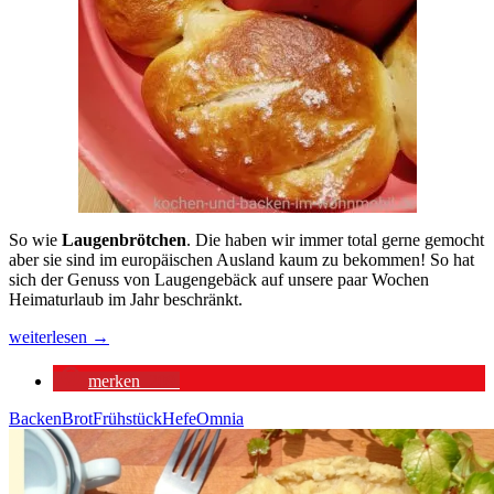
So wie
Laugenbrötchen
. Die haben wir immer total gerne gemocht
aber sie sind im europäischen Ausland kaum zu bekommen! So hat
sich der Genuss von Laugengebäck auf unsere paar Wochen
Heimaturlaub im Jahr beschränkt.
Laugenbrötchen
weiterlesen
→
aus
dem
merken
209
Omnia
Camping
Backen
Brot
Frühstück
Hefe
Omnia
Backofen