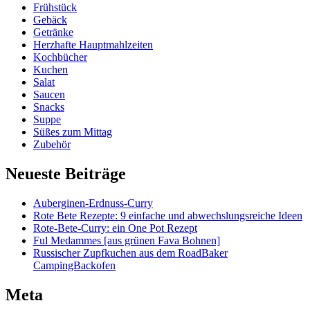
Frühstück
Gebäck
Getränke
Herzhafte Hauptmahlzeiten
Kochbücher
Kuchen
Salat
Saucen
Snacks
Suppe
Süßes zum Mittag
Zubehör
Neueste Beiträge
Auberginen-Erdnuss-Curry
Rote Bete Rezepte: 9 einfache und abwechslungsreiche Ideen
Rote-Bete-Curry: ein One Pot Rezept
Ful Medammes [aus grünen Fava Bohnen]
Russischer Zupfkuchen aus dem RoadBaker
CampingBackofen
Meta