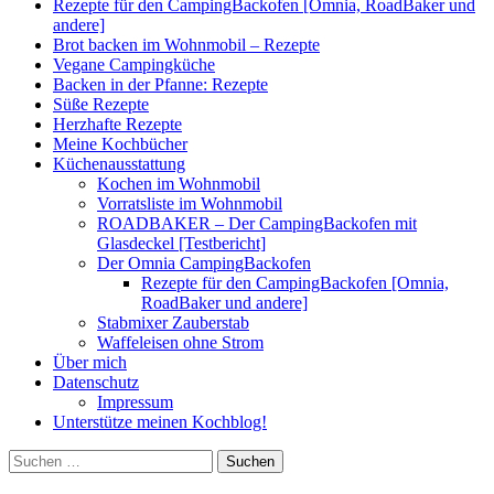
Rezepte für den CampingBackofen [Omnia, RoadBaker und
andere]
Brot backen im Wohnmobil – Rezepte
Vegane Campingküche
Backen in der Pfanne: Rezepte
Süße Rezepte
Herzhafte Rezepte
Meine Kochbücher
Küchenausstattung
Kochen im Wohnmobil
Vorratsliste im Wohnmobil
ROADBAKER – Der CampingBackofen mit
Glasdeckel [Testbericht]
Der Omnia CampingBackofen
Rezepte für den CampingBackofen [Omnia,
RoadBaker und andere]
Stabmixer Zauberstab
Waffeleisen ohne Strom
Über mich
Datenschutz
Impressum
Unterstütze meinen Kochblog!
Suchen
nach: