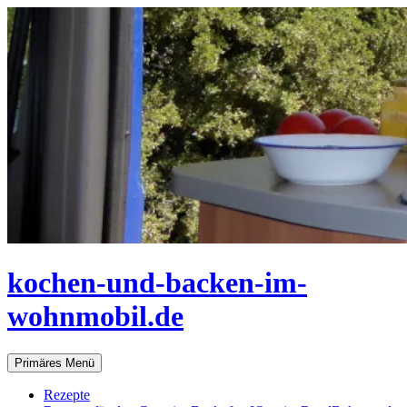
Zum
Inhalt
springen
kochen-und-backen-im-
wohnmobil.de
Suchen
Primäres Menü
Rezepte