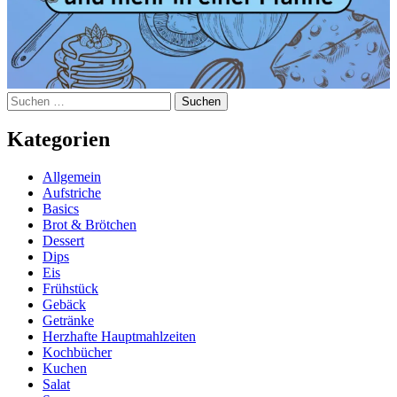
Suchen
nach:
Kategorien
Allgemein
Aufstriche
Basics
Brot & Brötchen
Dessert
Dips
Eis
Frühstück
Gebäck
Getränke
Herzhafte Hauptmahlzeiten
Kochbücher
Kuchen
Salat