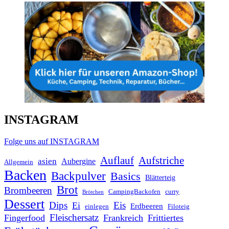
INSTAGRAM
Folge uns auf INSTAGRAM
Auflauf
Aufstriche
asien
Aubergine
Allgemein
Backen
Backpulver
Basics
Blätterteig
Brot
Brombeeren
CampingBackofen
curry
Brötchen
Dessert
Dips
Eis
Ei
Erdbeeren
einlegen
Filoteig
Fleischersatz
Fingerfood
Frankreich
Frittiertes