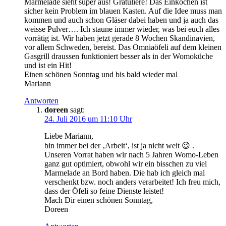
Marmelade sieht super aus! Gratuliere! Das Einkochen ist
sicher kein Problem im blauen Kasten. Auf die Idee muss man
kommen und auch schon Gläser dabei haben und ja auch das
weisse Pulver…. Ich staune immer wieder, was bei euch alles
vorrätig ist. Wir haben jetzt gerade 8 Wochen Skandinavien,
vor allem Schweden, bereist. Das Omniaöfeli auf dem kleinen
Gasgrill draussen funktioniert besser als in der Womoküche
und ist ein Hit!
Einen schönen Sonntag und bis bald wieder mal
Mariann
Antworten
doreen
sagt:
24. Juli 2016 um 11:10 Uhr
Liebe Mariann,
bin immer bei der ‚Arbeit‘, ist ja nicht weit 😉 .
Unseren Vorrat haben wir nach 5 Jahren Womo-Leben
ganz gut optimiert, obwohl wir ein bisschen zu viel
Marmelade an Bord haben. Die hab ich gleich mal
verschenkt bzw. noch anders verarbeitet! Ich freu mich,
dass der Öfeli so feine Dienste leistet!
Mach Dir einen schönen Sonntag,
Doreen