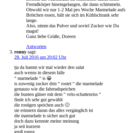
Fremdkörper hineingelangen, die dann schimmeln.
Obwohl wir nur 1-2 Mal pro Woche Marmelade aufs
Brötchen essen, hält sie sich im Kühlschrank sehr
lange.
Also, nimm das Pulver und soviel Zucker wie Du
magst!
Ganz liebe Grüße, Doreen
Antworten
ronny
sagt:
28. Juli 2016 um 20:02 Uhr
tja da hamm wir mal wieder den salat
auch wenns in diesem falle
“ marmelade “ is 😀
is zuwenig zucker drin “ rostet “ die marmelade
genauso wie die fahrradspeichen
die bunten gläser mit dem “ velo-schattenriss “
finde ich sehr gut gewählt
die rostigen speichen auch 🙂
sie erinnern daran das alles vergänglich ist
die marmelade is sicher auch gut
doch dazu kennste meine meinung
ja seit kurzem
gruß ronny