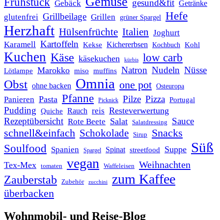
Gemüse
Frühstück
gesund&fit
Gebäck
Getränke
Hefe
Grillbeilage
glutenfrei
Grillen
grüner Spargel
Herzhaft
Italien
Hülsenfrüchte
Joghurt
Kartoffeln
Karamell
Kichererbsen
Kohl
Kekse
Kochbuch
Kuchen
Käse
low carb
käsekuchen
kürbis
Natron
Nudeln
Nüsse
Marokko
Lötlampe
miso
muffins
Omnia
Obst
one pot
ohne backen
Osteuropa
Pfanne
Pilze
Pizza
Pasta
Panieren
Portugal
Picknick
Pudding
Resteverwertung
reis
Rauch
Quiche
Rezeptübersicht
Sauce
Salat
Rote Beete
Salatdressing
schnell&einfach
Snacks
Schokolade
Sirup
Süß
Soulfood
Suppe
Spanien
Spinat
streetfood
Spargel
vegan
Weihnachten
Tex-Mex
tomaten
Waffeleisen
zum Kaffee
Zauberstab
Zubehör
zucchini
überbacken
Wohnmobil- und Reise-Blog