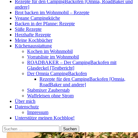
Rezepte für den CampingBackofen [Omnia, RoadBaker und
andere]
Brot backen im Wohnmobil – Rezepte
Vegane Campingküche
Backen in der Pfanne: Rezepte
Süße Rezepte
Herzhafte Rezepte
Meine Kochbücher
Küchenausstattung
Kochen im Wohnmobil
Vorratsliste im Wohnmobil
ROADBAKER – Der CampingBackofen mit
Glasdeckel [Testbericht]
Der Omnia CampingBackofen
Rezepte für den CampingBackofen [Omnia,
RoadBaker und andere]
Stabmixer Zauberstab
Waffeleisen ohne Strom
Über mich
Datenschutz
Impressum
Unterstütze meinen Kochblog!
Suchen
nach: