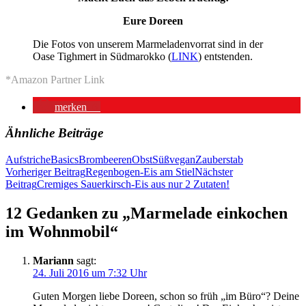
Eure Doreen
Die Fotos von unserem Marmeladenvorrat sind in der
Oase Tighmert in Südmarokko (
LINK
) entstenden.
*Amazon Partner Link
merken
6
Ähnliche Beiträge
Aufstriche
Basics
Brombeeren
Obst
Süß
vegan
Zauberstab
Beitragsnavigation
Vorheriger Beitrag
Regenbogen-Eis am Stiel
Nächster
Beitrag
Cremiges Sauerkirsch-Eis aus nur 2 Zutaten!
12 Gedanken zu „Marmelade einkochen
im Wohnmobil“
Mariann
sagt:
24. Juli 2016 um 7:32 Uhr
Guten Morgen liebe Doreen, schon so früh „im Büro“? Deine