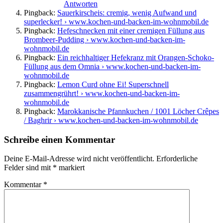
Antworten
Pingback:
Sauerkirscheis: cremig, wenig Aufwand und
superlecker! › www.kochen-und-backen-im-wohnmobil.de
Pingback:
Hefeschnecken mit einer cremigen Füllung aus
Brombeer-Pudding › www.kochen-und-backen-im-
wohnmobil.de
Pingback:
Ein reichhaltiger Hefekranz mit Orangen-Schoko-
Füllung aus dem Omnia › www.kochen-und-backen-im-
wohnmobil.de
Pingback:
Lemon Curd ohne Ei! Superschnell
zusammengrührt! › www.kochen-und-backen-im-
wohnmobil.de
Pingback:
Marokkanische Pfannkuchen / 1001 Löcher Crêpes
/ Baghrir › www.kochen-und-backen-im-wohnmobil.de
Schreibe einen Kommentar
Deine E-Mail-Adresse wird nicht veröffentlicht.
Erforderliche
Felder sind mit
*
markiert
Kommentar
*