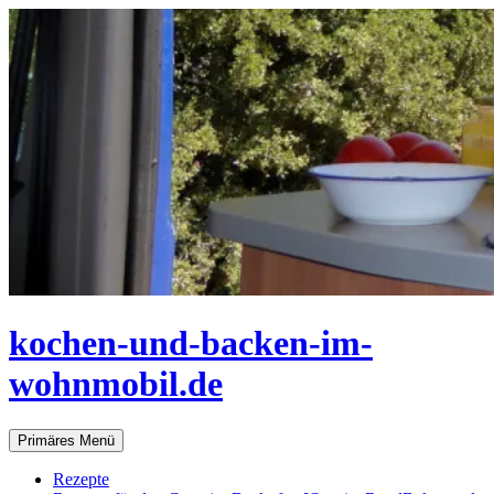
Zum
Inhalt
springen
kochen-und-backen-im-
wohnmobil.de
Suchen
Primäres Menü
Rezepte