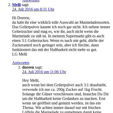
Antworten
Melli
sagt:
24. Juli 2016 um 8:31 Uhr
Hi Doreen,
da habt ihr eine wirklich tolle Auswahl an Marmeladensorten.
Das Gelierpulver kannte ich noch gar nicht. Ich nehme immer
Gelierzucker und mag es, wie ihr, auch nicht wenn die
Marmelade zu süß ist. In meinem Supermarkt gibt es auch
einen 3:1 Gelierzucker. Wenn es nach mir geht, dürfte der
Zuckeranteil noch geringer sein, aber ich fürchte, dann
funktioniert das mit der Haltbarkeit nicht mehr so gut.
LG Melli
Antworten
doreen
sagt:
24. Juli 2016 um 11:06 Uhr
Hey Melli,
auch wenn bei dem Gelierpulver auch 3:1 draufsteht,
verwende ich nur ca. 200g Zucker auf 1kg Frucht.
Solange die Gläser verschlossen sind, brauchst Du Dir
um die Haltbarkeit keine Gedanken zu machen. Erst
wenn sie geöffnet und genutzt werden, ist das ein
Thema. Wir achten immer darauf nur mit frischen
Löffeln die Marmelade zu entnehmen damit keine