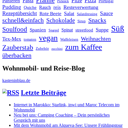
Pilze
Pizza
Pasta
Panieren
Portugal
Picknick
Pudding
Resteverwertung
reis
Rauch
Quiche
Rezeptübersicht
Sauce
Salat
Rote Beete
Salatdressing
schnell&einfach
Snacks
Schokolade
Sirup
Süß
Soulfood
Suppe
Spanien
Spinat
streetfood
Spargel
vegan
Weihnachten
Tex-Mex
tomaten
Waffeleisen
zum Kaffee
Zauberstab
Zubehör
zucchini
überbacken
Wohnmobil- und Reise-Blog
kasteninblau.de
Letzte Beiträge
Internet in Marokko: Starlink, inwi und Maroc Telecom im
Wohnmobil
Neu bei uns: Camping Coaching – Dein persönliches
Gespräch mit uns
Mit dem Wohnmobil am Alqueva-See: Unsere Frühlingstour