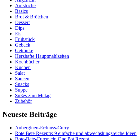
Aufstriche
Basics
Brot & Brötchen
Dessert
Dips
Eis
Frühstück
Gebäck
Getränke
Herzhafte Hauptmahlzeiten
Kochbücher
Kuchen
Salat
Saucen
Snacks
Suppe
Süßes zum Mittag
Zubehör
Neueste Beiträge
Auberginen-Erdnuss-Curry
Rote Bete Rezepte: 9 einfache und abwechslungsreiche Ideen
Rote-Bete-Curry: ein One Pot Rezept