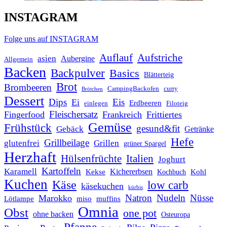
INSTAGRAM
Folge uns auf INSTAGRAM
Auflauf
Aufstriche
asien
Aubergine
Allgemein
Backen
Backpulver
Basics
Blätterteig
Brot
Brombeeren
CampingBackofen
curry
Brötchen
Dessert
Dips
Eis
Ei
Erdbeeren
einlegen
Filoteig
Fleischersatz
Fingerfood
Frankreich
Frittiertes
Gemüse
Frühstück
gesund&fit
Gebäck
Getränke
Hefe
Grillbeilage
glutenfrei
Grillen
grüner Spargel
Herzhaft
Italien
Hülsenfrüchte
Joghurt
Kartoffeln
Karamell
Kichererbsen
Kohl
Kekse
Kochbuch
Kuchen
Käse
low carb
käsekuchen
kürbis
Natron
Nudeln
Nüsse
Marokko
Lötlampe
miso
muffins
Omnia
Obst
one pot
ohne backen
Osteuropa
Pfanne