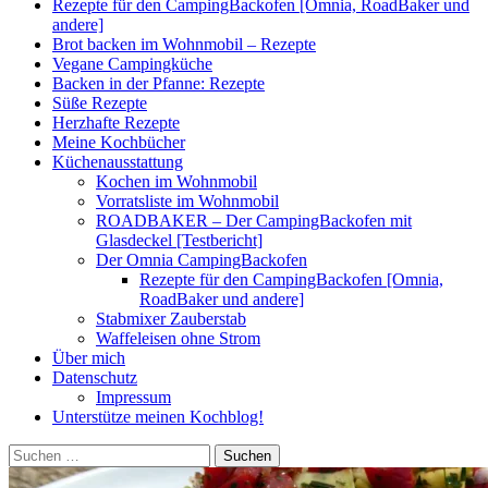
Rezepte für den CampingBackofen [Omnia, RoadBaker und
andere]
Brot backen im Wohnmobil – Rezepte
Vegane Campingküche
Backen in der Pfanne: Rezepte
Süße Rezepte
Herzhafte Rezepte
Meine Kochbücher
Küchenausstattung
Kochen im Wohnmobil
Vorratsliste im Wohnmobil
ROADBAKER – Der CampingBackofen mit
Glasdeckel [Testbericht]
Der Omnia CampingBackofen
Rezepte für den CampingBackofen [Omnia,
RoadBaker und andere]
Stabmixer Zauberstab
Waffeleisen ohne Strom
Über mich
Datenschutz
Impressum
Unterstütze meinen Kochblog!
Suchen
nach: