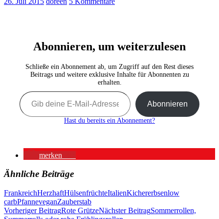
26. Juli 2015
doreen
5 Kommentare
Abonnieren, um weiterzulesen
Schließe ein Abonnement ab, um Zugriff auf den Rest dieses
Beitrags und weitere exklusive Inhalte für Abonnenten zu
erhalten.
Gib deine E-Mail-Adresse ein …
Abonnieren
Hast du bereits ein Abonnement?
merken
40
Ähnliche Beiträge
Frankreich
Herzhaft
Hülsenfrüchte
Italien
Kichererbsen
low
carb
Pfanne
vegan
Zauberstab
Beitragsnavigation
Vorheriger Beitrag
Rote Grütze
Nächster Beitrag
Sommerrollen,