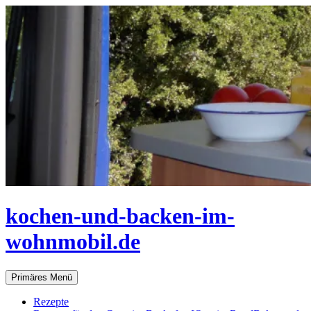
Zum
Inhalt
springen
kochen-und-backen-im-
wohnmobil.de
Suchen
Primäres Menü
Rezepte