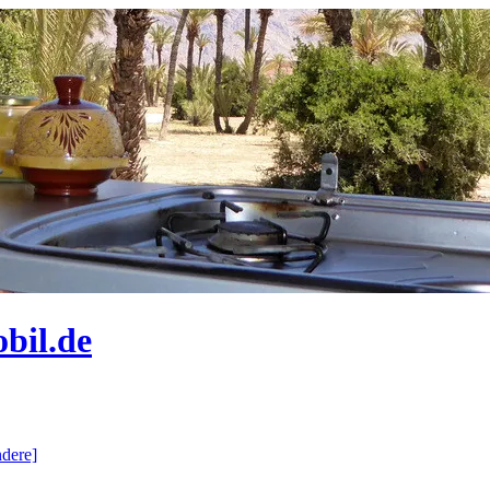
bil.de
dere]