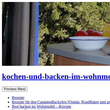
Zum
Inhalt
springen
kochen-und-backen-im-wohnmo
Suchen
Primäres Menü
Rezepte
Rezepte für den CampingBackofen [Omnia, RoadBaker und an
Brot backen im Wohnmobil – Rezepte