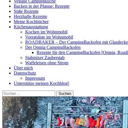
Vegane Campingküche
Backen in der Pfanne: Rezepte
Süße Rezepte
Herzhafte Rezepte
Meine Kochbücher
Küchenausstattung
Kochen im Wohnmobil
Vorratsliste im Wohnmobil
ROADBAKER – Der CampingBackofen mit Glasdeckel [
Der Omnia CampingBackofen
Rezepte für den CampingBackofen [Omnia, Road
Stabmixer Zauberstab
Waffeleisen ohne Strom
Über mich
Datenschutz
Impressum
Unterstütze meinen Kochblog!
Suchen
nach: