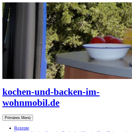
Zum
Inhalt
springen
kochen-und-backen-im-
wohnmobil.de
Suchen
Primäres Menü
Rezepte