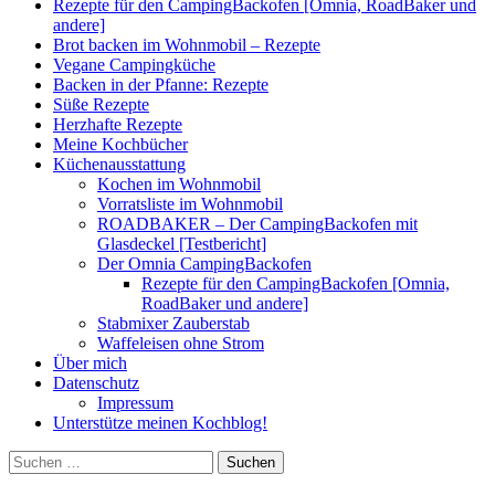
Rezepte für den CampingBackofen [Omnia, RoadBaker und
andere]
Brot backen im Wohnmobil – Rezepte
Vegane Campingküche
Backen in der Pfanne: Rezepte
Süße Rezepte
Herzhafte Rezepte
Meine Kochbücher
Küchenausstattung
Kochen im Wohnmobil
Vorratsliste im Wohnmobil
ROADBAKER – Der CampingBackofen mit
Glasdeckel [Testbericht]
Der Omnia CampingBackofen
Rezepte für den CampingBackofen [Omnia,
RoadBaker und andere]
Stabmixer Zauberstab
Waffeleisen ohne Strom
Über mich
Datenschutz
Impressum
Unterstütze meinen Kochblog!
Suchen
nach: