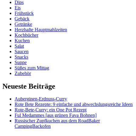
Dips
Eis
Frühstück
Gebäck
Getränke
Herzhafte Hauptmahlzeiten
Kochbücher
Kuchen
Salat
Saucen
Snacks
Suppe
Süßes zum Mittag
Zubehör
Neueste Beiträge
Auberginen-Erdnuss-Curry
Rote Bete Rezepte: 9 einfache und abwechslungsreiche Ideen
Rote-Bete-Curry: ein One Pot Rezept
Ful Medammes [aus grünen Fava Bohnen]
Russischer Zupfkuchen aus dem RoadBaker
CampingBackofen