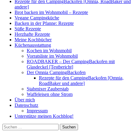
Rezepte für den CampingBackofen [Omnia, RoadBaker und
andere]
Brot backen im Wohnmobil – Rezepte
Vegane Campingküche
Backen in der Pfanne: Rezepte
Süße Rezepte
Herzhafte Rezepte
Meine Kochbücher
Küchenausstattung
Kochen im Wohnmobil
Vorratsliste im Wohnmobil
ROADBAKER – Der CampingBackofen mit
Glasdeckel [Testbericht]
Der Omnia CampingBackofen
Rezepte für den CampingBackofen [Omnia,
RoadBaker und andere]
Stabmixer Zauberstab
Waffeleisen ohne Strom
Über mich
Datenschutz
Impressum
Unterstütze meinen Kochblog!
Suchen
nach: