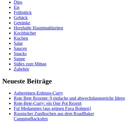
Dips
Eis
Frühstück
Gebäck
Getränke
Herzhafte Hauptmahlzeiten
Kochbücher
Kuchen
Salat
Saucen
Snacks
Suppe
Süßes zum Mittag
Zubehör
Neueste Beiträge
Auberginen-Erdnuss-Curry
Rote Bete Rezepte: 9 einfache und abwechslungsreiche Ideen
Rote-Bete-Curry: ein One Pot Rezept
Ful Medammes [aus grünen Fava Bohnen]
Russischer Zupfkuchen aus dem RoadBaker
CampingBackofen