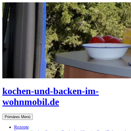
Zum
Inhalt
springen
kochen-und-backen-im-
wohnmobil.de
Suchen
Primäres Menü
Rezepte