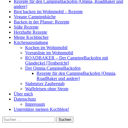
Rezepte für den CampingBackofen [Omnia, RoadBaker und
andere]
Brot backen im Wohnmobil – Rezepte
Vegane Campingküche
Backen in der Pfanne: Rezepte
Süße Rezepte
Herzhafte Rezepte
Meine Kochbücher
Küchenausstattung
Kochen im Wohnmobil
Vorratsliste im Wohnmobil
ROADBAKER – Der CampingBackofen mit
Glasdeckel [Testbericht]
Der Omnia CampingBackofen
Rezepte für den CampingBackofen [Omnia,
RoadBaker und andere]
Stabmixer Zauberstab
Waffeleisen ohne Strom
Über mich
Datenschutz
Impressum
Unterstütze meinen Kochblog!
Suchen
nach: