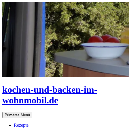
Zum
Inhalt
springen
kochen-und-backen-im-
wohnmobil.de
Suchen
Primäres Menü
Rezepte