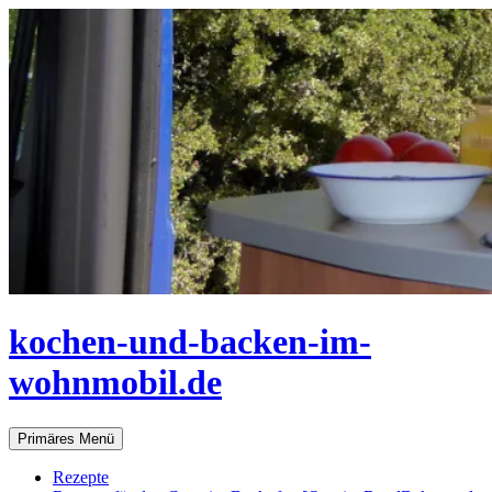
Zum
Inhalt
springen
kochen-und-backen-im-
wohnmobil.de
Suchen
Primäres Menü
Rezepte