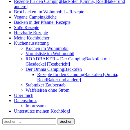
Rezepte für den CampingBackofen [Omnia, RoadBaker und
andere]
Brot backen im Wohnmobil – Rezepte
Vegane Campingküche
Backen in der Pfanne: Rezepte
Süße Rezepte
Herzhafte Rezepte
Meine Kochbücher
Küchenausstattung
Kochen im Wohnmobil
Vorratsliste im Wohnmobil
ROADBAKER – Der CampingBackofen mit
Glasdeckel [Testbericht]
Der Omnia CampingBackofen
Rezepte für den CampingBackofen [Omnia,
RoadBaker und andere]
Stabmixer Zauberstab
Waffeleisen ohne Strom
Über mich
Datenschutz
Impressum
Unterstütze meinen Kochblog!
Suchen
nach: