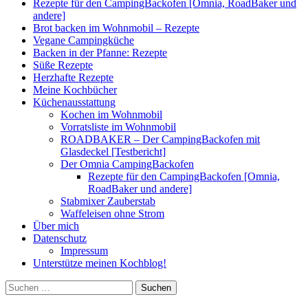
Rezepte für den CampingBackofen [Omnia, RoadBaker und
andere]
Brot backen im Wohnmobil – Rezepte
Vegane Campingküche
Backen in der Pfanne: Rezepte
Süße Rezepte
Herzhafte Rezepte
Meine Kochbücher
Küchenausstattung
Kochen im Wohnmobil
Vorratsliste im Wohnmobil
ROADBAKER – Der CampingBackofen mit
Glasdeckel [Testbericht]
Der Omnia CampingBackofen
Rezepte für den CampingBackofen [Omnia,
RoadBaker und andere]
Stabmixer Zauberstab
Waffeleisen ohne Strom
Über mich
Datenschutz
Impressum
Unterstütze meinen Kochblog!
Suchen
nach: