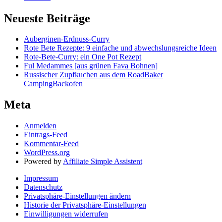
Neueste Beiträge
Auberginen-Erdnuss-Curry
Rote Bete Rezepte: 9 einfache und abwechslungsreiche Ideen
Rote-Bete-Curry: ein One Pot Rezept
Ful Medammes [aus grünen Fava Bohnen]
Russischer Zupfkuchen aus dem RoadBaker
CampingBackofen
Meta
Anmelden
Eintrags-Feed
Kommentar-Feed
WordPress.org
Powered by
Affiliate Simple Assistent
Impressum
Datenschutz
Privatsphäre-Einstellungen ändern
Historie der Privatsphäre-Einstellungen
Einwilligungen widerrufen