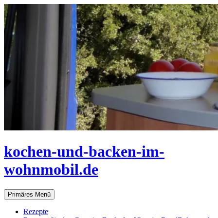
Zum
Inhalt
springen
kochen-und-backen-im-
wohnmobil.de
Suchen
Primäres Menü
Rezepte