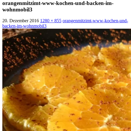
orangenmitzimt-www-kochen-und-backen-im-
wohnmobil3
20. Dezember 2016
1280 × 855
orangenmitzimt-www-kochen-und-
backen-im-wohnmobil3