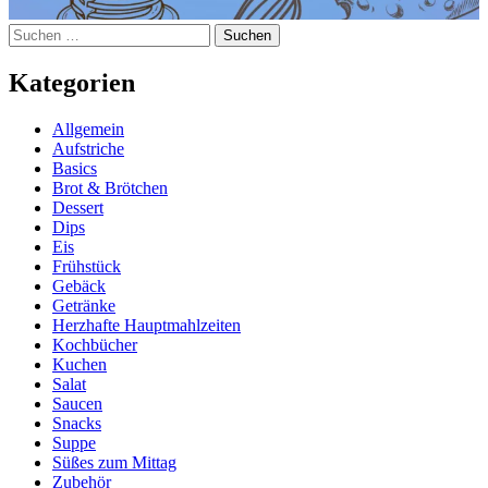
Suchen
nach:
Kategorien
Allgemein
Aufstriche
Basics
Brot & Brötchen
Dessert
Dips
Eis
Frühstück
Gebäck
Getränke
Herzhafte Hauptmahlzeiten
Kochbücher
Kuchen
Salat
Saucen
Snacks
Suppe
Süßes zum Mittag
Zubehör