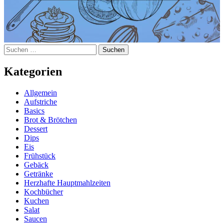
Suchen
nach:
Kategorien
Allgemein
Aufstriche
Basics
Brot & Brötchen
Dessert
Dips
Eis
Frühstück
Gebäck
Getränke
Herzhafte Hauptmahlzeiten
Kochbücher
Kuchen
Salat
Saucen