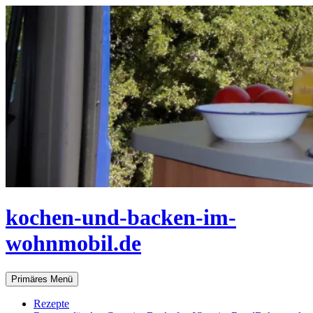
Zum
Inhalt
springen
kochen-und-backen-im-
wohnmobil.de
Suchen
Primäres Menü
Rezepte