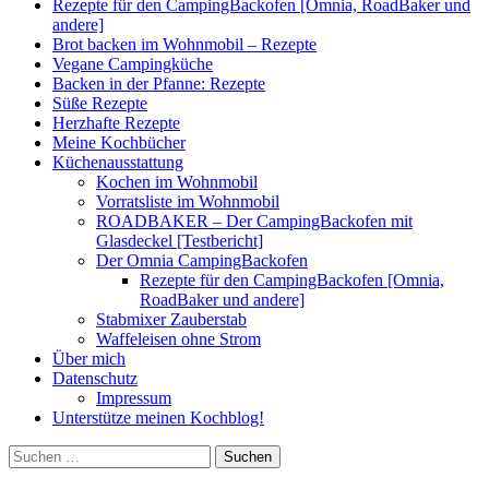
Rezepte für den CampingBackofen [Omnia, RoadBaker und
andere]
Brot backen im Wohnmobil – Rezepte
Vegane Campingküche
Backen in der Pfanne: Rezepte
Süße Rezepte
Herzhafte Rezepte
Meine Kochbücher
Küchenausstattung
Kochen im Wohnmobil
Vorratsliste im Wohnmobil
ROADBAKER – Der CampingBackofen mit
Glasdeckel [Testbericht]
Der Omnia CampingBackofen
Rezepte für den CampingBackofen [Omnia,
RoadBaker und andere]
Stabmixer Zauberstab
Waffeleisen ohne Strom
Über mich
Datenschutz
Impressum
Unterstütze meinen Kochblog!
Suchen
nach: