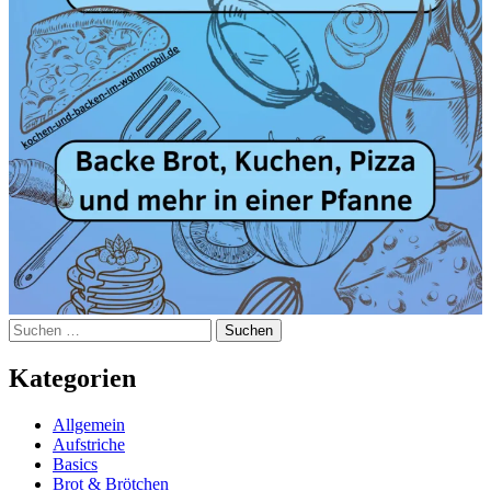
Suchen
nach:
Kategorien
Allgemein
Aufstriche
Basics
Brot & Brötchen