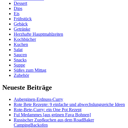
Dessert
Dips
Eis
Frühstück
Gebäck
Getränke
Herzhafte Hauptmahlzeiten
Kochbücher
Kuchen
Salat
Saucen
Snacks
Suppe
Süßes zum Mittag
Zubehör
Neueste Beiträge
Auberginen-Erdnuss-Curry
Rote Bete Rezepte: 9 einfache und abwechslungsreiche Ideen
Rote-Bete-Curry: ein One Pot Rezept
Ful Medammes [aus grünen Fava Bohnen]
Russischer Zupfkuchen aus dem RoadBaker
CampingBackofen