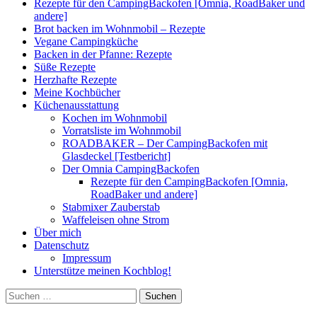
Rezepte für den CampingBackofen [Omnia, RoadBaker und
andere]
Brot backen im Wohnmobil – Rezepte
Vegane Campingküche
Backen in der Pfanne: Rezepte
Süße Rezepte
Herzhafte Rezepte
Meine Kochbücher
Küchenausstattung
Kochen im Wohnmobil
Vorratsliste im Wohnmobil
ROADBAKER – Der CampingBackofen mit
Glasdeckel [Testbericht]
Der Omnia CampingBackofen
Rezepte für den CampingBackofen [Omnia,
RoadBaker und andere]
Stabmixer Zauberstab
Waffeleisen ohne Strom
Über mich
Datenschutz
Impressum
Unterstütze meinen Kochblog!
Suchen
nach: