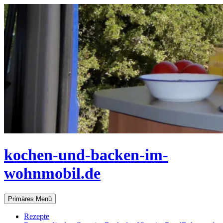
Zum
Inhalt
springen
kochen-und-backen-im-
wohnmobil.de
Suchen
Primäres Menü
Rezepte