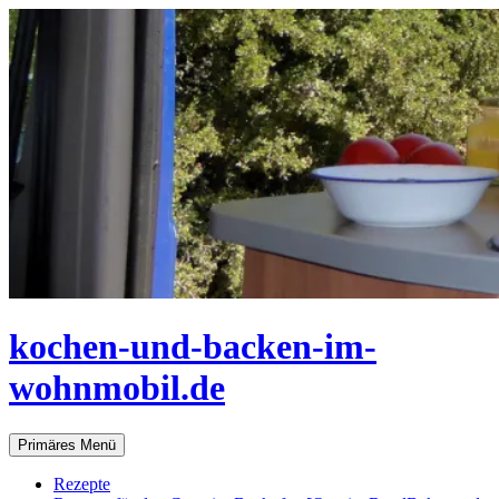
Zum
Inhalt
springen
kochen-und-backen-im-
wohnmobil.de
Suchen
Primäres Menü
Rezepte