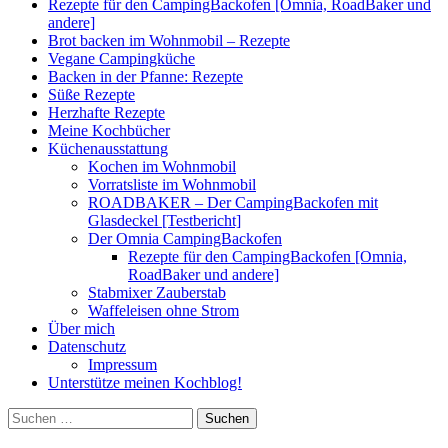
Rezepte für den CampingBackofen [Omnia, RoadBaker und
andere]
Brot backen im Wohnmobil – Rezepte
Vegane Campingküche
Backen in der Pfanne: Rezepte
Süße Rezepte
Herzhafte Rezepte
Meine Kochbücher
Küchenausstattung
Kochen im Wohnmobil
Vorratsliste im Wohnmobil
ROADBAKER – Der CampingBackofen mit
Glasdeckel [Testbericht]
Der Omnia CampingBackofen
Rezepte für den CampingBackofen [Omnia,
RoadBaker und andere]
Stabmixer Zauberstab
Waffeleisen ohne Strom
Über mich
Datenschutz
Impressum
Unterstütze meinen Kochblog!
Suchen
nach: