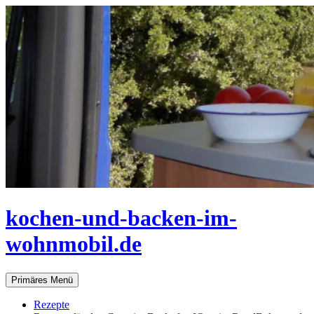
Zum
Inhalt
springen
kochen-und-backen-im-
wohnmobil.de
Suchen
Primäres Menü
Rezepte