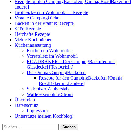
Rezepte für den CampingBackofen [Omnia, RoadBaker und
andere]
Brot backen im Wohnmobil – Rezepte
Vegane Campingküche
Backen in der Pfanne: Rezepte
Süße Rezepte
Herzhafte Rezepte
Meine Kochbücher
Küchenausstattung
Kochen im Wohnmobil
Vorratsliste im Wohnmobil
ROADBAKER – Der CampingBackofen mit
Glasdeckel [Testbericht]
Der Omnia CampingBackofen
Rezepte für den CampingBackofen [Omnia,
RoadBaker und andere]
Stabmixer Zauberstab
Waffeleisen ohne Strom
Über mich
Datenschutz
Impressum
Unterstütze meinen Kochblog!
Suchen
nach: